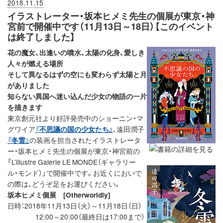
2018.11.15
イラストレーター・坂本ヒメミ先生の個展が東京・神
宮前で開催中です（11月13日～18日）【このイベント
は終了しました】
花の魔女、出逢いの噴水、太陽の化身、愛しき
人々が燃える場所
そして異なるはずの空にも変わらず太陽と月
がありました
知らない異国へ迷い込んだ少女の物語の一片
を描きます
東京創元社より好評発売中のショーニン・マ
グワイア
『不思議の国の少女たち』
、遠田潤子
『冬雷』
の装画を担当されたイラストレータ
ー・坂本ヒメミ先生の個展が東京・神宮前の
「L’illustre Galerie LE MONDE（ギャラリー
ル・モンド）」で開催中です。お近くにおいで
の際は、どうぞ足をお運びください。
坂本ヒメミ個展 [Otherworldly]
日時：2018年11月13日（火）～11月18日（日）
12:00～20:00（最終日は17:00まで）