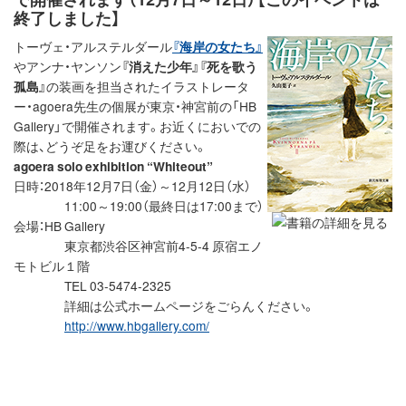
終了しました】
トーヴェ・アルステルダール
『海岸の女たち』
やアンナ・ヤンソン
『消えた少年』『死を歌う
孤島』
の装画を担当されたイラストレータ
ー・agoera先生の個展が東京・神宮前の「HB
Gallery」で開催されます。お近くにおいでの
際は、どうぞ足をお運びください。
agoera solo exhibition “Whiteout”
日時：2018年12月7日（金）～12月12日（水）
11:00～19:00（最終日は17:00まで）
会場：HB Gallery
東京都渋谷区神宮前4-5-4 原宿エノ
モトビル１階
TEL 03-5474-2325
詳細は公式ホームページをごらんください。
http://www.hbgallery.com/