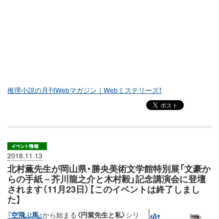
推理小説の月刊Webマガジン｜Webミステリーズ！
2018.11.13
北村薫先生が岡山県・勝央美術文学館特別展「文豪か
らの手紙－芥川龍之介と木村毅」記念講演会に登壇
されます（11月23日）【このイベントは終了しまし
た】
『空飛ぶ馬』
から始まる
〈円紫先生と私〉
シリ