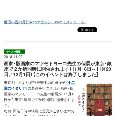
推理小説の月刊Webマガジン｜Webミステリーズ！
2018.11.09
画家・版画家のマツモトヨーコ先生の個展が東京・銀
座で２か所同時に開催されます（11月16日～11月29
日／12月1日）【このイベントは終了しました】
東京創元社より好評発売中の内田洋子
『十二
章のイタリア』
の装画を担当された画家・版
画家のマツモトヨーコ先生の個展が、11月16
日から東京・銀座で２か所同時に開催されま
す。
なお、開催日時や場所に差異がございますの