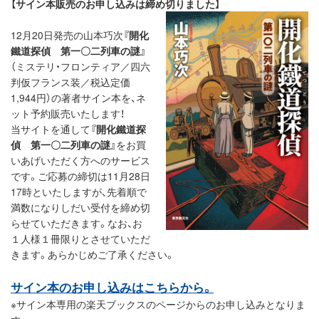
【サイン本販売のお申し込みは締め切りました】
12月20日発売の山本巧次
『開化
鐵道探偵 第一〇二列車の謎』
（ミステリ・フロンティア／四六
判仮フランス装／税込定価
1,944円）の著者サイン本を、ネ
ット予約販売いたします！
当サイトを通して
『開化鐵道探
偵 第一〇二列車の謎』
をお買
いあげいただく方へのサービス
です。ご応募の締切は11月28日
17時といたしますが、先着順で
満数になりしだい受付を締め切
らせていただきます。なお、お
１人様１冊限りとさせていただ
きます。あらかじめご了承ください。
サイン本のお申し込みはこちらから。
※サイン本専用の楽天ブックスのページからのお申し込みとなりま