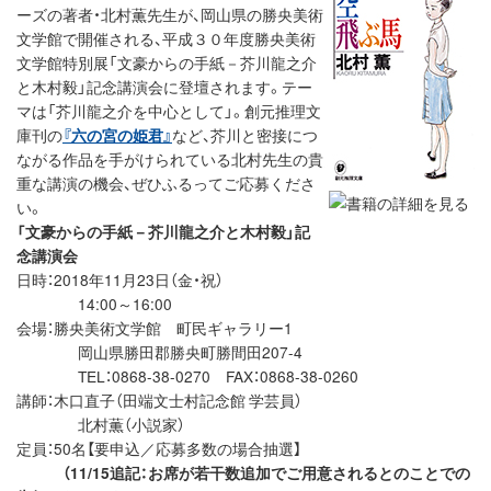
ーズの著者・北村薫先生が、岡山県の勝央美術
文学館で開催される、平成３０年度勝央美術
文学館特別展「文豪からの手紙－芥川龍之介
と木村毅」記念講演会に登壇されます。テー
マは「芥川龍之介を中心として」。創元推理文
庫刊の
『六の宮の姫君』
など、芥川と密接につ
ながる作品を手がけられている北村先生の貴
重な講演の機会、ぜひふるってご応募くださ
い。
「文豪からの手紙－芥川龍之介と木村毅」記
念講演会
日時：2018年11月23日（金・祝）
14:00～16:00
会場：勝央美術文学館 町民ギャラリー1
岡山県勝田郡勝央町勝間田207-4
TEL：0868-38-0270 FAX：0868-38-0260
講師：木口直子（田端文士村記念館 学芸員）
北村薫（小説家）
定員：50名【要申込／応募多数の場合抽選】
（11/15追記：お席が若干数追加でご用意されるとのことでの