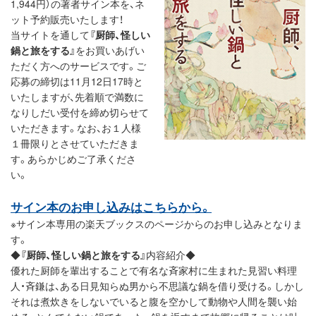
1,944円）の著者サイン本を、ネ
ット予約販売いたします！
当サイトを通して
『厨師、怪しい
鍋と旅をする』
をお買いあげい
ただく方へのサービスです。ご
応募の締切は11月12日17時と
いたしますが、先着順で満数に
なりしだい受付を締め切らせて
いただきます。なお、お１人様
１冊限りとさせていただきま
す。あらかじめご了承くださ
い。
サイン本のお申し込みはこちらから。
※サイン本専用の楽天ブックスのページからのお申し込みとなりま
す。
◆
『厨師、怪しい鍋と旅をする』
内容紹介◆
優れた厨師を輩出することで有名な斉家村に生まれた見習い料理
人・斉鎌は、ある日見知らぬ男から不思議な鍋を借り受ける。しかし
それは煮炊きをしないでいると腹を空かして動物や人間を襲い始