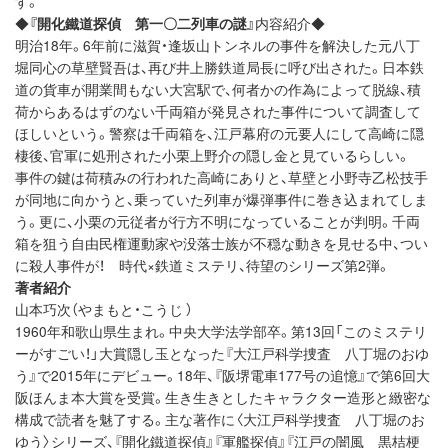
す。
◆
『開化鐵道探偵 第一〇二列車の謎』
内容紹介◆
明治18年。6年前に滋賀・逢坂山トンネルの事件を解決した元八丁
堀同心の草壁賢吾は、再び井上勝鉄道局長に呼び出された。日本鉄
道の貨車が開業間もない大宮駅で、何者かの作為によって脱線、積
荷からあるはずのない千両箱が発見された事件について調査して
ほしいという。警察は千両箱を、江戸幕府の元要人にして高崎に隠
棲後、官軍に処刑された小栗上野介の隠し金と見ているらしい。
事件の鍵は荷積みの行われた高崎にありと、草壁と小野寺乙松技手
が同地に向かうと、乗っていた列車が爆弾事件に巻き込まれてしま
う。更に、小栗の元従者が行方不明になっていることが判明。千両
箱を狙う自由民権運動家や没落士族が不穏な動きを見せる中、つい
に殺人事件が！ 時代×鉄道ミステリ、待望のシリーズ第2弾。
著者紹介
山本巧次（やまもと・こうじ ）
1960年和歌山県生まれ。中央大学法学部卒。第13回「このミステリ
ーがすごい！」大賞隠し玉となった『大江戸科学捜査 八丁堀のおゆ
う』で2015年にデビュー。18年、『阪堺電車177号の追憶』で第6回大
阪ほんま本大賞を受賞。生き生きとしたキャラクター造形と緻密な
構成で読者を魅了する。主な著作に〈大江戸科学捜査 八丁堀のお
ゆう〉シリーズ、『開化鐵道探偵』『軍艦探偵』『江戸の闇風 黒桔梗