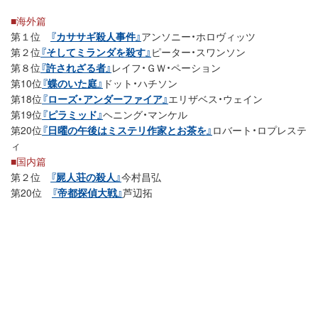
■海外篇
第１位
『カササギ殺人事件』
アンソニー・ホロヴィッツ
第２位
『そしてミランダを殺す』
ピーター・スワンソン
第８位
『許されざる者』
レイフ・ＧＷ・ペーション
第10位
『蝶のいた庭』
ドット・ハチソン
第18位
『ローズ・アンダーファイア』
エリザベス・ウェイン
第19位
『ピラミッド』
ヘニング・マンケル
第20位
『日曜の午後はミステリ作家とお茶を』
ロバート・ロプレステ
ィ
■国内篇
第２位
『屍人荘の殺人』
今村昌弘
第20位
『帝都探偵大戦』
芦辺拓