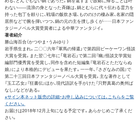
める、とんでもない鍋であった。鍋を返すまで故郷に帰ることは叶
わない――流浪の身となった斉鎌は、鍋とむらに代々伝わる霊力を
持った包丁を頼りに、戦場の飯炊き場、もののけの棲み家、名家の隠
居所などで腕を揮いつつ、鍋の元の主を捜し歩くが……日本ファン
タジーノベル大賞受賞者による中華ファンタジイ。
著者紹介
勝山海百合（かつやま・うみゆり ）
岩手県生まれ。二〇〇六年「軍馬の帰還」で第四回ビーケーワン怪談
大賞を受賞。また翌〇七年に「竜岩石」で第二回『幽』怪談文学賞短
編部門優秀賞を受賞し、同作を含めた短編集『竜岩石とただならぬ
娘』により本格的にデビューを果たす。一一年、『さざなみの国』で
第二十三回日本ファンタジーノベル大賞を受賞。主な著作として
『玉工乙女』『狂書伝』ほか、現代語訳を手がけた『只野真葛の奥州ば
なし』などがある。
※サイン本ネット販売の詳細・お申し込みについては、こちらをご覧
ください。
お届けは2018年12月上旬になる予定です。あらかじめご了承くだ
さい。