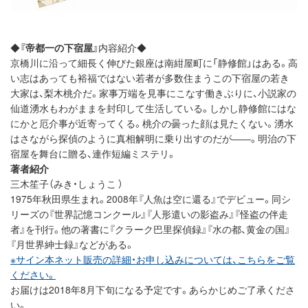
◆
『帝都一の下宿屋』
内容紹介◆
京橋川に沿って細長く伸びた銀座は南紺屋町に「静修館」はある。高
い志はあっても裕福ではない若者が多数住まうこの下宿屋の若き
大家は、梨木桃介だ。家事万端を見事にこなす働きぶりに、小説家の
仙道湧水もわがままを封印して生活している。しかし静修館にはな
にかと厄介事が近寄ってくる。桃介の曇った顔は見たくない。湧水
はさながら探偵のように真相解明に乗り出すのだが――。明治の下
宿屋を舞台に贈る、連作短編ミステリ。
著者紹介
三木笙子（みき・しょうこ ）
1975年秋田県生まれ。2008年『人魚は空に還る』でデビュー。同シ
リーズの『世界記憶コンクール』『人形遣いの影盗み』『怪盗の伴走
者』を刊行。他の著書に『クラーク巴里探偵録』『水の都、黄金の国』
『月世界紳士録』などがある。
※サイン本ネット販売の詳細・お申し込みについては、こちらをご覧
ください。
お届けは2018年8月下旬になる予定です。あらかじめご了承くださ
い。