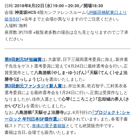
日時：
2018年8月22日（水）19:00～20:30／開場18:30
会場：
神楽坂HCS
4階カンファレンスルーム（
JR飯田橋駅東口より
徒歩5分
）※去年までと会場が異なりますのでご注意ください。
入場料：無料
座席数：約70席 ※観覧者多数の場合は立ち見となりますのでご了承
ください。
第9回創元SF短編賞
は、大森望、日下三蔵両選考委員に加え、新井素
子先生をゲスト選考委員に迎えて4月24日に最終選考会を行い、正
賞受賞作として
八島游舷（やしま・ゆうげん）「天駆（てんく）せよ法
勝寺（ほっしょうじ）」
を選出いたしました。
第3回創元ファンタジイ新人賞
は、井辻朱美、乾石智子、三村美衣各
選考委員による最終選考会を1月24日に行い、正賞は受賞作なしと
なりましたが、佳作入選として
心琴（こころこと）「忘却城の界人（さ
かいびと）」
を選出いたしました。
なお、
八島游舷「天駆せよ法勝寺」
は、6月刊行の
『プロジェクト：シャ
ーロック 年刊日本SF傑作選』
に収録されています。また、各電子書
籍ストアにて、
単体の電子書籍版
としても絶賛販売中です。
書籍は当日、会場でも販売いたします。