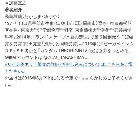
＝加藤直之
著者紹介
高島雄哉（たかしま・ゆうや ）
1977年山口県宇部市生まれ。徳山市（現・周南市）育ち。東京都杉並
区在住。東京大学理学部物理学科卒、東京藝術大学美術学部芸術学
科卒。2014年、「ランドスケープと夏の定理」で第５回創元ＳＦ短編
賞を受賞（門田充宏「風牙」と同時受賞）。2016年に『ゼーガペインＡ
ＤＰ』ＳＦ考証と『ガンダム THEORIGIN IV』設定協力をつとめる。
twitterアカウントは @7u7a_TAKASHIMA 。
※サイン本ネット販売の詳細・お申し込みについては、こちらをご覧
ください。
お届けは2018年8月下旬になる予定です。あらかじめご了承くださ
い。