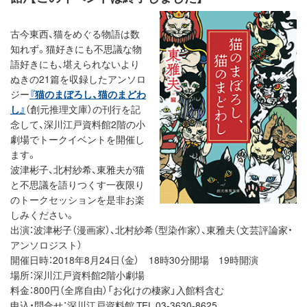
古今東西、猫をめぐる物語は数
知れず。猫好きにも不思議な物
語好きにも、堪えられないより
ぬきの21篇を収録したアンソロ
ジー
『猫のまぼろし、猫のまどわ
し』
（創元推理文庫）の刊行を記
念して、深川江戸資料館2階の小
劇場でトークイベントを開催し
ます。
波津彬子、北村紗希、東雅夫が猫
と不思議を語りつくす一夜限り
のトークセッションを是非お楽
しみください。
出演：波津彬子（漫画家）、北村紗希（型染作家）、東雅夫（文芸評論家・
アンソロジスト）
開催日時：2018年8月24日（金） 18時30分開場 19時開演
場所：深川江戸資料館2階小劇場
料金：800円（全席自由）「お化けの棲家」入館料含む
申込・問合せ：深川江戸資料館 TEL 03-3630-8625