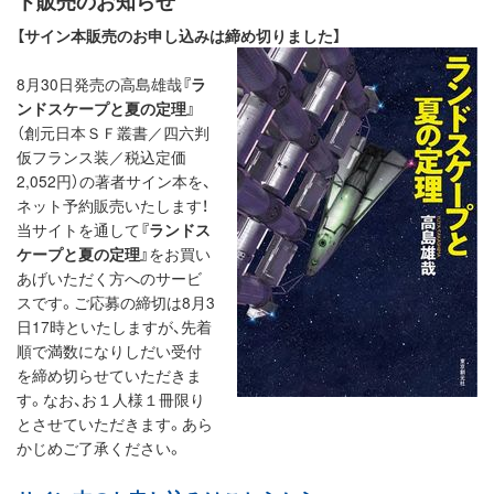
ト販売のお知らせ
【サイン本販売のお申し込みは締め切りました】
8月30日発売の高島雄哉
『ラ
ンドスケープと夏の定理』
（創元日本ＳＦ叢書／四六判
仮フランス装／税込定価
2,052円）の著者サイン本を、
ネット予約販売いたします！
当サイトを通して
『ランドス
ケープと夏の定理』
をお買い
あげいただく方へのサービ
スです。ご応募の締切は8月3
日17時といたしますが、先着
順で満数になりしだい受付
を締め切らせていただきま
す。なお、お１人様１冊限り
とさせていただきます。あら
かじめご了承ください。