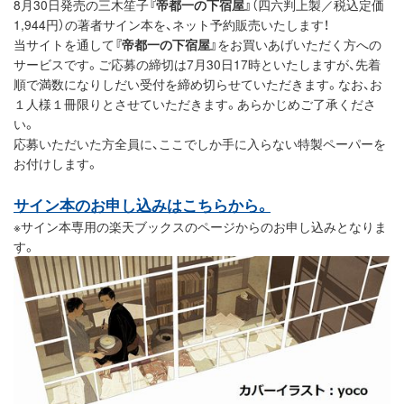
8月30日発売の三木笙子
『帝都一の下宿屋』
（四六判上製／税込定価
1,944円）の著者サイン本を、ネット予約販売いたします！
当サイトを通して
『帝都一の下宿屋』
をお買いあげいただく方への
サービスです。ご応募の締切は7月30日17時といたしますが、先着
順で満数になりしだい受付を締め切らせていただきます。なお、お
１人様１冊限りとさせていただきます。あらかじめご了承くださ
い。
応募いただいた方全員に、ここでしか手に入らない特製ペーパーを
お付けします。
サイン本のお申し込みはこちらから。
※サイン本専用の楽天ブックスのページからのお申し込みとなりま
す。