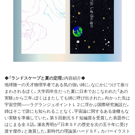
◆
『ランドスケープと夏の定理』
内容紹介◆
地球随一の天才物理学者である気の強い姉に、なにかにつけて振り
まわされるぼく。大学四年生だった夏に日本でおこなわれた「あの
実験」から三年、ぼくはまたしても姉に呼び出された。向かった先は
宇宙空間――ラグランジュポイントＬ２に浮かぶ国際研究施設だ。
姉はそこで誰にも知られることなく、宇宙論に関するある途轍もな
い実験を準備していた。第５回創元ＳＦ短編賞を受賞した表題作に
はじまる全３話。瀬名秀明が「日本ＳＦの歴史を次の五十年に受け
渡す傑作」と激賞した、新時代の理論派ハードＳＦ。カバーイラスト