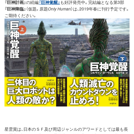
『巨神計画』
の続編
『巨神覚醒』
も好評発売中。完結編となる第3部
『巨神降臨』
（仮題。原題
Only Human
）は、2019年春に刊行予定です。
ご期待ください。
星雲賞は、日本のＳＦ及び周辺ジャンルのアワードとしては最も長