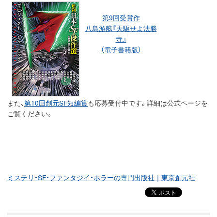
第9回受賞作
八島游舷『天駆せよ法勝
寺』
（電子書籍版）
また、
第10回創元SF短編賞
も応募受付中です。詳細は公式ページを
ご覧ください。
ミステリ・SF・ファンタジイ・ホラーの専門出版社｜東京創元社