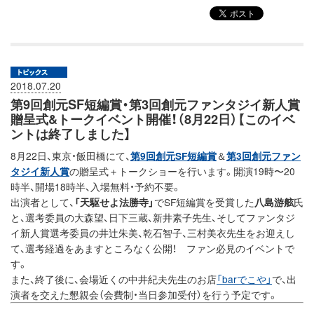
2018.07.20
第9回創元SF短編賞・第3回創元ファンタジイ新人賞
贈呈式&トークイベント開催！（8月22日）【このイベ
ントは終了しました】
8月22日、東京・飯田橋にて、
第9回創元SF短編賞
＆
第3回創元ファン
タジイ新人賞
の贈呈式＋トークショーを行います。開演19時〜20
時半、開場18時半、入場無料・予約不要。
出演者として、
「天駆せよ法勝寺」
でSF短編賞を受賞した
八島游舷
氏
と、選考委員の大森望、日下三蔵、新井素子先生、そしてファンタジ
イ新人賞選考委員の井辻朱美、乾石智子、三村美衣先生をお迎えし
て、選考経過をあますところなく公開！ ファン必見のイベントで
す。
また、終了後に、会場近くの中井紀夫先生のお店
「barでこや」
で、出
演者を交えた懇親会（会費制・当日参加受付）を行う予定です。