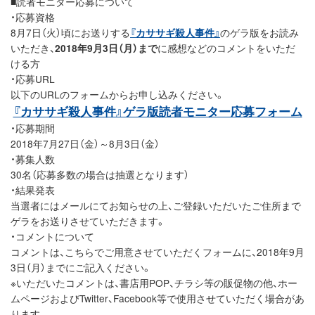
■読者モニター応募について
・応募資格
8月7日（火）頃にお送りする
『カササギ殺人事件』
のゲラ版をお読み
いただき、
2018年9月3日（月）まで
に感想などのコメントをいただ
ける方
・応募URL
以下のURLのフォームからお申し込みください。
『カササギ殺人事件』ゲラ版読者モニター応募フォーム
・応募期間
2018年7月27日（金）～8月3日（金）
・募集人数
30名（応募多数の場合は抽選となります）
・結果発表
当選者にはメールにてお知らせの上、ご登録いただいたご住所まで
ゲラをお送りさせていただきます。
・コメントについて
コメントは、こちらでご用意させていただくフォームに、2018年9月
3日（月）までにご記入ください。
※いただいたコメントは、書店用POP、チラシ等の販促物の他、ホー
ムページおよびTwitter、Facebook等で使用させていただく場合があ
ります。