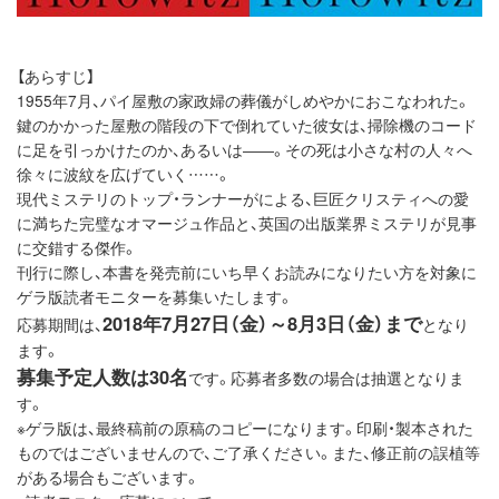
【あらすじ】
1955年7月、パイ屋敷の家政婦の葬儀がしめやかにおこなわれた。
鍵のかかった屋敷の階段の下で倒れていた彼女は、掃除機のコード
に足を引っかけたのか、あるいは――。その死は小さな村の人々へ
徐々に波紋を広げていく……。
現代ミステリのトップ・ランナーがによる、巨匠クリスティへの愛
に満ちた完璧なオマージュ作品と、英国の出版業界ミステリが見事
に交錯する傑作。
刊行に際し、本書を発売前にいち早くお読みになりたい方を対象に
ゲラ版読者モニターを募集いたします。
2018年7月27日（金）～8月3日（金）まで
応募期間は、
となり
ます。
募集予定人数は30名
です。応募者多数の場合は抽選となりま
す。
※ゲラ版は、最終稿前の原稿のコピーになります。印刷・製本された
ものではございませんので、ご了承ください。また、修正前の誤植等
がある場合もございます。