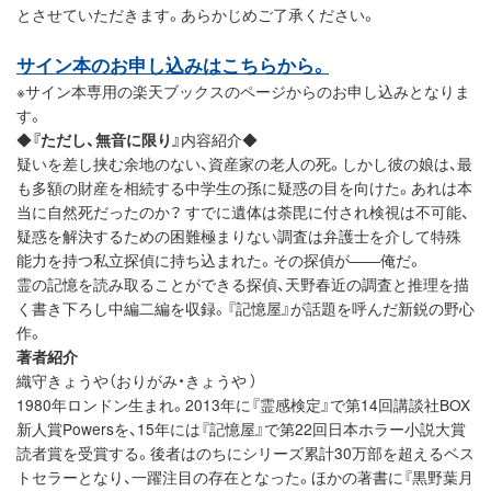
とさせていただきます。あらかじめご了承ください。
サイン本のお申し込みはこちらから。
※サイン本専用の楽天ブックスのページからのお申し込みとなりま
す。
◆
『ただし、無音に限り』
内容紹介◆
疑いを差し挟む余地のない、資産家の老人の死。しかし彼の娘は、最
も多額の財産を相続する中学生の孫に疑惑の目を向けた。あれは本
当に自然死だったのか？ すでに遺体は荼毘に付され検視は不可能、
疑惑を解決するための困難極まりない調査は弁護士を介して特殊
能力を持つ私立探偵に持ち込まれた。その探偵が――俺だ。
霊の記憶を読み取ることができる探偵、天野春近の調査と推理を描
く書き下ろし中編二編を収録。『記憶屋』が話題を呼んだ新鋭の野心
作。
著者紹介
織守きょうや（おりがみ・きょうや ）
1980年ロンドン生まれ。2013年に『霊感検定』で第14回講談社BOX
新人賞Powersを、15年には『記憶屋』で第22回日本ホラー小説大賞
読者賞を受賞する。後者はのちにシリーズ累計30万部を超えるベス
トセラーとなり、一躍注目の存在となった。ほかの著書に『黒野葉月