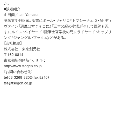
た。
■訳者紹介
山田蘭／Lan Yamada
英米文学翻訳家。訳書にポール・ギャリコ『トマシーナ』、Ｄ・Ｍ・ディ
ヴァイン『悪魔はすぐそこに』『三本の緑の小壜』『そして医師も死
す』、ルイス・ベイヤード『陸軍士官学校の死』、ラドヤード・キップリ
ング『ジャングル・ブック』などがある。
【会社概要】
株式会社 東京創元社
〒162-0814
東京都新宿区新小川町1-5
http://www.tsogen.co.jp
【お問い合わせ先】
tel 03-3268-8202（fax 8240）
tss@tsogen.co.jp