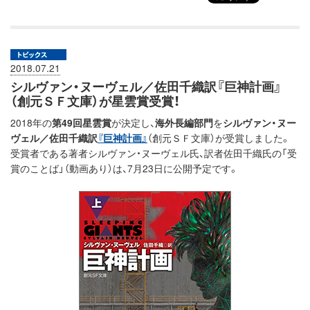
2018.07.21
シルヴァン・ヌーヴェル／佐田千織訳『巨神計画』
（創元ＳＦ文庫）が星雲賞受賞！
2018年の
第49回星雲賞
が決定し、
海外長編部門
を
シルヴァン・ヌー
ヴェル／佐田千織訳
『巨神計画』
（創元ＳＦ文庫）が受賞しました。
受賞者である著者シルヴァン・ヌーヴェル氏、訳者佐田千織氏の「受
賞のことば」（動画あり）は、7月23日に公開予定です。