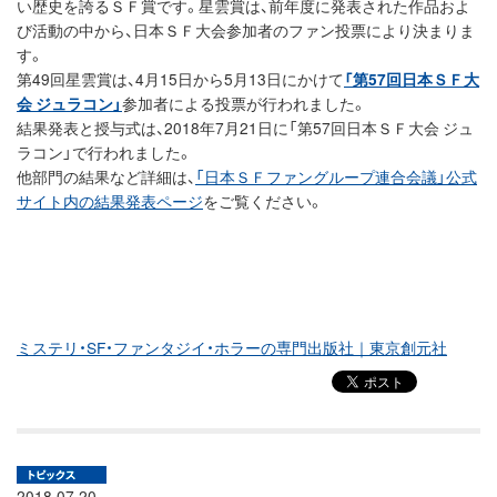
い歴史を誇るＳＦ賞です。星雲賞は、前年度に発表された作品およ
び活動の中から、日本ＳＦ大会参加者のファン投票により決まりま
す。
第49回星雲賞は、4月15日から5月13日にかけて
「第57回日本ＳＦ大
会 ジュラコン」
参加者による投票が行われました。
結果発表と授与式は、2018年7月21日に「第57回日本ＳＦ大会 ジュ
ラコン」で行われました。
他部門の結果など詳細は、
「日本ＳＦファングループ連合会議」公式
サイト内の結果発表ページ
をご覧ください。
ミステリ・SF・ファンタジイ・ホラーの専門出版社｜東京創元社
2018.07.20