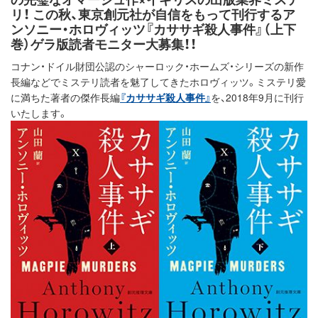
リ！ この秋、東京創元社が自信をもって刊行するア
ンソニー・ホロヴィッツ『カササギ殺人事件』（上下
巻）ゲラ版読者モニター大募集！！
コナン・ドイル財団公認のシャーロック・ホームズ・シリーズの新作
長編などでミステリ読者を魅了してきたホロヴィッツ。ミステリ愛
に満ちた著者の傑作長編
『カササギ殺人事件』
を、2018年9月に刊行
いたします。