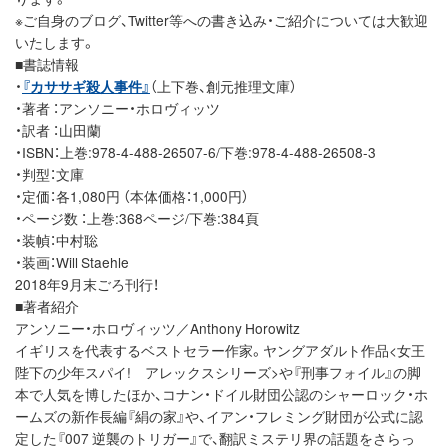
※ご自身のブログ、Twitter等への書き込み・ご紹介については大歓迎
いたします。
■書誌情報
・
『カササギ殺人事件』
（上下巻、創元推理文庫）
・著者 ：アンソニー・ホロヴィッツ
・訳者 ：山田蘭
・ISBN：上巻:978-4-488-26507-6/下巻:978-4-488-26508-3
・判型：文庫
・定価：各1,080円 （本体価格：1,000円）
・ページ数 ：上巻:368ページ/下巻:384頁
・装幀：中村聡
・装画：Will Staehle
2018年9月末ごろ刊行！
■著者紹介
アンソニー・ホロヴィッツ／Anthony Horowitz
イギリスを代表するベストセラー作家。ヤングアダルト作品<女王
陛下の少年スパイ! アレックスシリーズ>や『刑事フォイル』の脚
本で人気を博したほか、コナン・ドイル財団公認のシャーロック・ホ
ームズの新作長編『絹の家』や、イアン・フレミング財団が公式に認
定した『007 逆襲のトリガー』で、翻訳ミステリ界の話題をさらっ