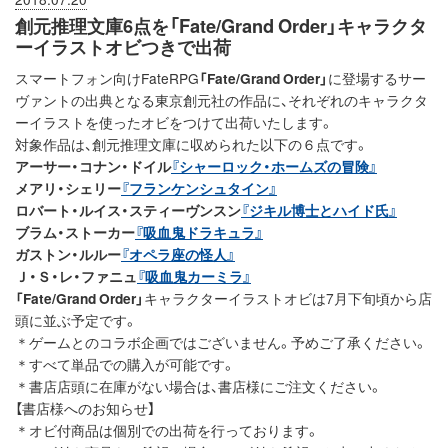
創元推理文庫6点を「Fate/Grand Order」キャラクタ
ーイラストオビつきで出荷
スマートフォン向けFateRPG
「Fate/Grand Order」
に登場するサー
ヴァントの出典となる東京創元社の作品に、それぞれのキャラクタ
ーイラストを使ったオビをつけて出荷いたします。
対象作品は、創元推理文庫に収められた以下の６点です。
アーサー・コナン・ドイル
『シャーロック・ホームズの冒険』
メアリ・シェリー
『フランケンシュタイン』
ロバート・ルイス・スティーヴンスン
『ジキル博士とハイド氏』
ブラム・ストーカー
『吸血鬼ドラキュラ』
ガストン・ルルー
『オペラ座の怪人』
Ｊ・Ｓ・レ・ファニュ
『吸血鬼カーミラ』
「Fate/Grand Order」
キャラクターイラストオビは7月下旬頃から店
頭に並ぶ予定です。
＊ゲームとのコラボ企画ではございません。予めご了承ください。
＊すべて単品での購入が可能です。
＊書店店頭に在庫がない場合は、書店様にご注文ください。
【書店様へのお知らせ】
＊オビ付商品は個別での出荷を行っております。