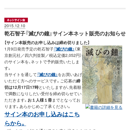
2015.12.10
乾石智子『滅びの鐘』サイン本ネット販売のお知らせ
【サイン本販売のお申し込みは締め切りました】
1月9日発売予定の乾石智子
『滅びの鐘』
（東
京創元社／四六判並製／税込定価2,052円）
のサイン本を、ネットで予約販売いたしま
す。
当サイトを通して
『滅びの鐘』
をお買いあげ
いただく方へのサービスです。ご応募の
締
切は12月17日17時
といたしますが、先着順
で満数になりしだい受付を締め切らせてい
ただきます。
お１人様１冊
までとなってお
ります。あらかじめご了承ください。
サイン本のお申し込みはこち
らから。