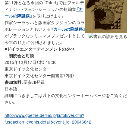
第11弾となる今回の「Tatort」ではフェルデ
ィナント・フォン・シーラッハの短編集
『カ
ールの降誕祭』
を取り上げます。
作家シーラッハと版画家タダジュンのコラ
ボレーションともいえる
『カールの降誕祭』
がブラックなクリスマスプレゼントとして
今年の11月に公刊されました。
■
ドイツエンターテインメントの夕べ
朗読会と対談
2015年12月17日（木） 18:30
東京ドイツ文化センター
東京ドイツ文化センター図書館（2階）
参加無料
、要参加登録
日本語
詳細につきましては以下の文化センターホームページをご覧くだ
さい。
http://www.goethe.de/ins/jp/ja/tok/ver.cfm?
fuseaction=events.detail&event_id=20646842