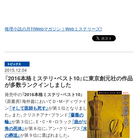
推理小説の月刊Webマガジン｜Webミステリーズ！
2015.12.04
『2016本格ミステリ・ベスト10』に東京創元社の作品
が多数ランクインしました
発売中の
『2016本格ミステリ・ベスト10』
（原書房）海外篇においてＤ・Ｍ・ディヴァイ
ン
『そして医師も死す』
が第１位となりまし
た。また、クリスチアナ・ブランド
『薔薇の
輪』
が第３位に、Ｅ・Ｃ・Ｒ・ロラック
『曲がり
角の死体』
が第８位に、アン・クリーヴス
『水
の葬送』
が第９位に選ばれました。