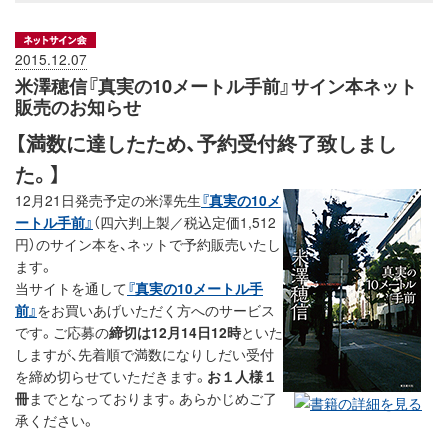
2015.12.07
米澤穂信『真実の10メートル手前』サイン本ネット
販売のお知らせ
【満数に達したため、予約受付終了致しまし
た。】
12月21日発売予定の米澤先生
『真実の10メ
ートル手前』
（四六判上製／税込定価1,512
円）のサイン本を、ネットで予約販売いたし
ます。
当サイトを通して
『真実の10メートル手
前』
をお買いあげいただく方へのサービス
です。ご応募の
締切は12月14日12時
といた
しますが、先着順で満数になりしだい受付
を締め切らせていただきます。
お１人様１
冊
までとなっております。あらかじめご了
承ください。