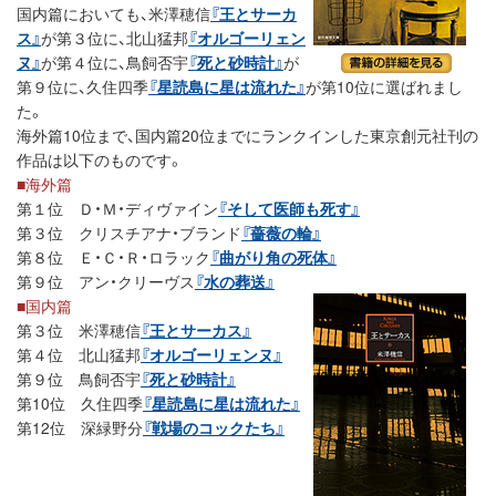
国内篇においても、米澤穂信
『王とサーカ
ス』
が第３位に、北山猛邦
『オルゴーリェン
ヌ』
が第４位に、鳥飼否宇
『死と砂時計』
が
第９位に、久住四季
『星読島に星は流れた』
が第10位に選ばれまし
た。
海外篇10位まで、国内篇20位までにランクインした東京創元社刊の
作品は以下のものです。
■海外篇
第１位 Ｄ・Ｍ・ディヴァイン
『そして医師も死す』
第３位 クリスチアナ・ブランド
『薔薇の輪』
第８位 Ｅ・Ｃ・Ｒ・ロラック
『曲がり角の死体』
第９位 アン・クリーヴス
『水の葬送』
■国内篇
第３位 米澤穂信
『王とサーカス』
第４位 北山猛邦
『オルゴーリェンヌ』
第９位 鳥飼否宇
『死と砂時計』
第10位 久住四季
『星読島に星は流れた』
第12位 深緑野分
『戦場のコックたち』