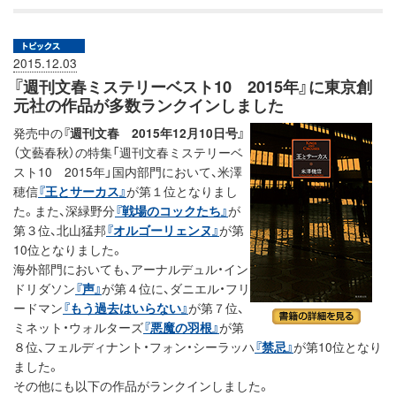
2015.12.03
『週刊文春ミステリーベスト10 2015年』に東京創
元社の作品が多数ランクインしました
発売中の
『週刊文春 2015年12月10日号』
（文藝春秋）の特集「週刊文春ミステリーベ
スト10 2015年」国内部門において、米澤
穂信
『王とサーカス』
が第１位となりまし
た。また、深緑野分
『戦場のコックたち』
が
第３位、北山猛邦
『オルゴーリェンヌ』
が第
10位となりました。
海外部門においても、アーナルデュル・イン
ドリダソン
『声』
が第４位に、ダニエル・フリ
ードマン
『もう過去はいらない』
が第７位、
ミネット・ウォルターズ
『悪魔の羽根』
が第
８位、フェルディナント・フォン・シーラッハ
『禁忌』
が第10位となり
ました。
その他にも以下の作品がランクインしました。