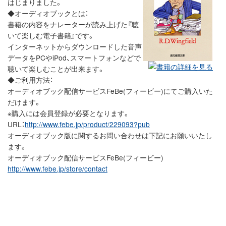
はじまりました。
◆オーディオブックとは：
書籍の内容をナレーターが読み上げた『聴
いて楽しむ電子書籍』です。
インターネットからダウンロードした音声
データをPCやiPod、スマートフォンなどで
聴いて楽しむことが出来ます。
◆ご利用方法：
オーディオブック配信サービスFeBe(フィービー)にてご購入いた
だけます。
※購入には会員登録が必要となります。
URL：
http://www.febe.jp/product/229093?pub
オーディオブック版に関するお問い合わせは下記にお願いいたし
ます。
オーディオブック配信サービスFeBe(フィービー)
http://www.febe.jp/store/contact