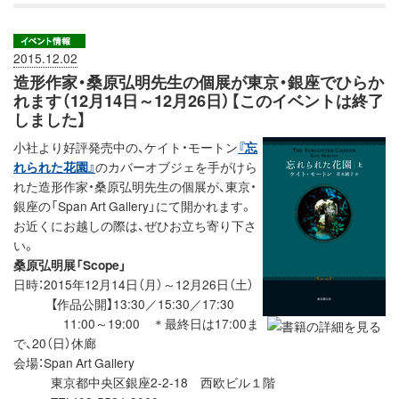
2015.12.02
造形作家・桑原弘明先生の個展が東京・銀座でひらか
れます（12月14日～12月26日）【このイベントは終了
しました】
小社より好評発売中の、ケイト・モートン
『忘
れられた花園』
のカバーオブジェを手がけら
れた造形作家・桑原弘明先生の個展が、東京・
銀座の「Span Art Gallery」にて開かれます。
お近くにお越しの際は、ぜひお立ち寄り下さ
い。
桑原弘明展「Scope」
日時：2015年12月14日（月）～12月26日（土）
【作品公開】13:30／15:30／17:30
11:00～19:00 ＊最終日は17:00ま
で、20（日）休廊
会場：Span Art Gallery
東京都中央区銀座2-2-18 西欧ビル１階