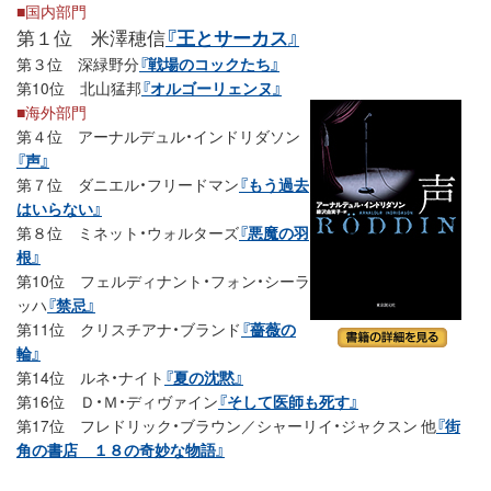
■国内部門
第１位 米澤穂信
『王とサーカス』
第３位 深緑野分
『戦場のコックたち』
第10位 北山猛邦
『オルゴーリェンヌ』
■海外部門
第４位 アーナルデュル・インドリダソン
『声』
第７位 ダニエル・フリードマン
『もう過去
はいらない』
第８位 ミネット・ウォルターズ
『悪魔の羽
根』
第10位 フェルディナント・フォン・シーラ
ッハ
『禁忌』
第11位 クリスチアナ・ブランド
『薔薇の
輪』
第14位 ルネ・ナイト
『夏の沈黙』
第16位 Ｄ・Ｍ・ディヴァイン
『そして医師も死す』
第17位 フレドリック・ブラウン／シャーリイ・ジャクスン 他
『街
角の書店 １８の奇妙な物語』