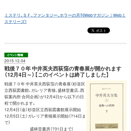
ミステリ、ＳＦ、ファンタジー、ホラーの月刊Webマガジン｜Webミ
ステリーズ！
2015.12.04
戦後７０年 中井英夫西荻窪の青春展が開かれます
（12月4日～）【このイベントは終了しました】
戦後７０年 中井英夫西荻窪の青春展（杉並区
立西荻図書館、ガレリア青猫、盛林堂書店、西
荻案内所 合同企画）が12月4日から以下の日
程で開かれます。
12月4日（金）杉並区立西荻図書館展示開始
12月5日（土）ガレリア青猫展示開始（?14日ま
で）
盛林堂書房（?31日まで）