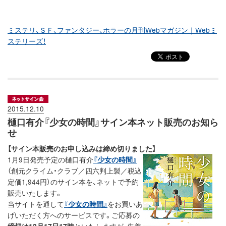
ミステリ、ＳＦ、ファンタジー、ホラーの月刊Webマガジン｜Webミ
ステリーズ！
2015.12.10
樋口有介『少女の時間』サイン本ネット販売のお知ら
せ
【サイン本販売のお申し込みは締め切りました】
1月9日発売予定の樋口有介
『少女の時間』
（創元クライム・クラブ／四六判上製／税込
定価1,944円）のサイン本を、ネットで予約
販売いたします。
当サイトを通して
『少女の時間』
をお買いあ
げいただく方へのサービスです。ご応募の