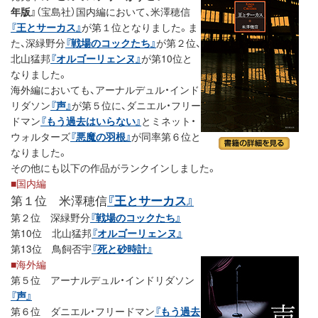
年版』
（宝島社）国内編において、米澤穂信
『王とサーカス』
が第１位となりました。ま
た、深緑野分
『戦場のコックたち』
が第２位、
北山猛邦
『オルゴーリェンヌ』
が第10位と
なりました。
海外編においても、アーナルデュル・インド
リダソン
『声』
が第５位に、ダニエル・フリー
ドマン
『もう過去はいらない』
とミネット・
ウォルターズ
『悪魔の羽根』
が同率第６位と
なりました。
その他にも以下の作品がランクインしました。
■国内編
第１位 米澤穂信
『王とサーカス』
第２位 深緑野分
『戦場のコックたち』
第10位 北山猛邦
『オルゴーリェンヌ』
第13位 鳥飼否宇
『死と砂時計』
■海外編
第５位 アーナルデュル・インドリダソン
『声』
第６位 ダニエル・フリードマン
『もう過去