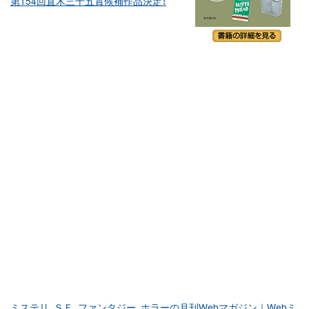
第154回直木三十五賞候補作品決定！
ミステリ、ＳＦ、ファンタジー、ホラーの月刊Webマガジン｜Webミ