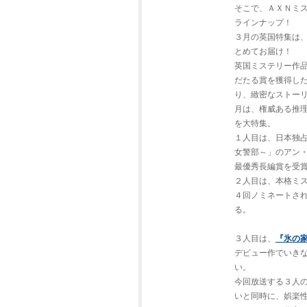
そこで、ＡＸＮミ
ラインナップ！
３月の英国特集は
とめてお届け！
英国ミステリー作
だたる賞を獲得し
り、緻密なストー
月は、権威ある推理
を大特集。
１人目は、日本独
女警部～」のアン
最優秀長編賞を受
２人目は、本格ミ
４回ノミネートされ
る。
３人目は、
『氷の
デビュー作でいきな
い。
今回放送する３人
いと同時に、娯楽