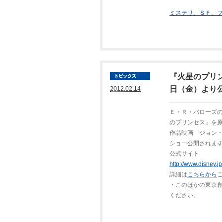
ミステリ、ＳＦ、フ
『火星のプリン
日（金）より
2012.02.14
Ｅ・Ｒ・バローズ
のプリンセス』を原
作品映画「ジョン・
ショー公開されま
公式サイト
http://www.disney.j
詳細は
こちらから
・このほかの東京
ください。