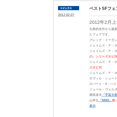
ベストSFフェ
2012.02.07
2012年2月
古典的名作から最
たフェアです。
グレッグ・イーガ
ジェイムズ・Ｐ・
ジェイムズ・Ｐ・
の』シリーズオビ
ジェイムズ・Ｐ・
ズオビ付
ジェイムズ・Ｐ・
ネヴィル・シュー
ロバート・A・ハイ
ジュール・ヴェル
都筑道夫
『宇宙大
山本弘
『MM9』
統
表示