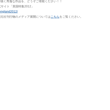
が描く秀逸な作品を、どうぞご堪能ください！！
式サイト「英国特集2012」
p/england2012/
創元社刊行物のメディア展開については
こちら
をご覧ください。