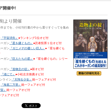
ア開催中!
上旬より開催
新作までを、小社刊行書の中から選りすぐってを集め
ン
『宇宙消失』
●ランキング1位オビ付
ホーガン
『星を継ぐもの』
●読者投票１位オビ付
ホーガン
『ガニメデの優しい巨人』
●『星を継ぐも
付
ホーガン
『巨人たちの星』
●『星を継ぐもの』シリー
ホーガン
『造物主の掟』
●新オビ付
ト
『渚にて』
●小松左京推薦オビ付
ンライン
『天翔る少女』
統一フェアオビ付
ヌ
『海底二万里』
統一フェアオビ付
密室』
統一フェアオビ付
一フェアオビ付