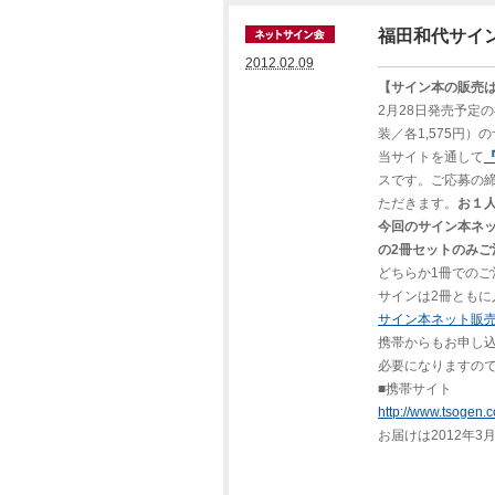
福田和代サイ
2012.02.09
【サイン本の販売は
2月28日発売予定
装／各1,575円
当サイトを通して
スです。ご応募の締
ただきます。
お１
今回のサイン本ネ
の2冊セットのみご
どちらか1冊での
サインは2冊ともに
サイン本ネット販
携帯からもお申し
必要になりますので、
■携帯サイト
http://www.tsogen.c
お届けは2012年