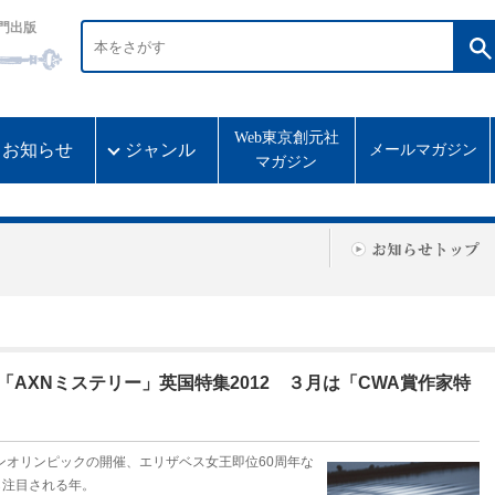
門出版
Web東京創元社
お知らせ
ジャンル
メールマガジン
マガジン
「AXNミステリー」英国特集2012 ３月は「CWA賞作家特
ドンオリンピックの開催、エリザベス女王即位60周年な
ら注目される年。