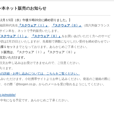
ン本ネット販売のお知らせ
2月１5日（水）午後５時20分に締め切りました。】
の福田和代先生
『スクウェア〈Ⅰ〉』
、
『スクウェア〈Ⅱ〉』
（四六判仮フランス
）のサイン本を、ネットで予約販売いたします。
『スクウェア〈Ⅰ〉』
、
『スクウェア〈Ⅱ〉』
をお買いあげいただく方へのサービ
切は2月15日といたしますが、先着順で満数になりしだい受付を締め切らせてい
人様１セット
までとなっております。あらかじめご了承ください。
ット販売は、『スクウェア〈Ⅰ〉』『スクウェア〈Ⅱ〉』
注文いただけます。
ご注文お申し込みはお受けできませんので、ご注意ください。
入ります。
売の詳細・お申し込みについては、こちらをご覧ください。
込みいただけます。小社携帯サイトよりお申し込みください。発送のご連絡の際に
その際「@tsogen.co.jp」からのメールを受け取れるようにしてください。
o.jp/mobile/
3月中旬になる予定です。あらかじめご了承ください。