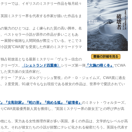
ステリーでは、イギリスのミステリー作品を毎月続々
、英国ミステリー界を代表する作家が描いた作品をま
品の魅力のひとつは、よく練られた質の高い脚本。名
た、ベストセラー小説が原作の作品が多いこともあ
リー展開や複雑な人間関係が際立っている。そこで３
小説賞”CWA賞”を受賞した作家のミステリードラマ
占独占初放送となる最新ミステリー「ヴェラ～信念の
・クリーヴス。
〈シェトランド四重奏〉
シリーズ第一弾
『大鴉の啼く冬』
でCWA
賞した実力派の女流作家だ。
ステリー「アダム・ダルグリッシュ警視」のＰ・Ｄ・ジェイムズ。CWA賞に過去
、２度受賞。91歳で今もなお現役である彼女の作品は、世界中で愛読されてい
家』
『女彫刻家』
『蛇の形』
『病める狐』
『破壊者』
のミネット・ウォルターズ。
りCWA賞最優秀新人賞を獲得し、”英国ミステリー界の新女王”との呼び声が高
の他にも、実力ある女性推理作家が多い英国。多くの作品は、文学的なレベルが高
性も大。それが彼女たちの小説が頻繁にテレビ化される秘密だろう。英国を代表す