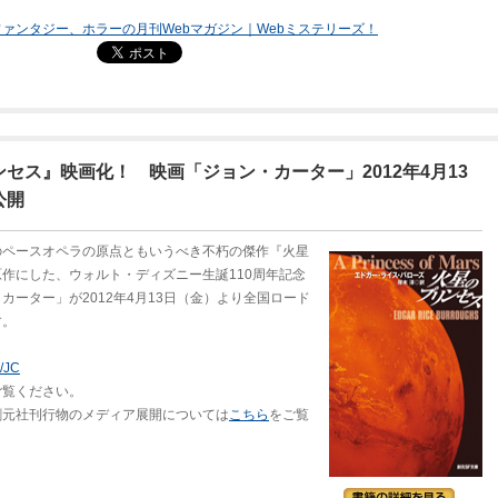
ァンタジー、ホラーの月刊Webマガジン｜Webミステリーズ！
セス』映画化！ 映画「ジョン・カーター」2012年4月13
公開
のペースオペラの原点ともいうべき不朽の傑作『火星
作にした、ウォルト・ディズニー生誕110周年記念
カーター」が2012年4月13日（金）より全国ロード
す。
p/JC
ご覧ください。
創元社刊行物のメディア展開については
こちら
をご覧