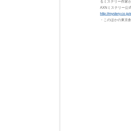
るミステリー作家
AXNミステリー公
http://mystery.co.j
・このほかの東京