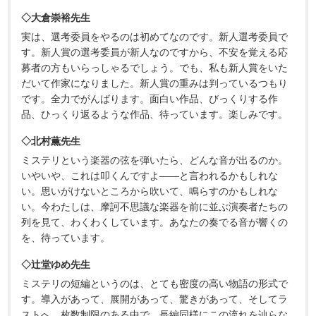
◇大倉崇裕先生
実は、選考委員をやるのは初めてなのです。新人選考委員で
す。新人賞の選考委員が新人なのですから、不安を覚える応
募者の方もいらっしゃるでしょう。でも、私も新人賞をいた
だいて作家になりました。新人賞の重みは判っているつもり
です。全力でがんばります。面白い作品、びっくりする作
品、ひっくり返るような作品、待っています。楽しみです。
◇北村薫先生
ミステリという楽器の弦を弾いたら、どんな音が出るのか。
いやいや、これは叩くんですよ――と言われるかもしれな
い。思いがけないところから吹いて、鳴らすのかもしれな
い。今わたしは、摩訶不思議な楽器を前に並ぶ演奏者たちの
列を見て、わくわくしています。あなたの奏でる音が響くの
を、待っています。
◇辻堂ゆめ先生
ミステリの短編というのは、とても密度の高い物語の形式で
す。導入があって、展開があって、驚きがあって、そしてラ
ストへ。枚数制限のある中で、長編同様にこの流れを辿らな