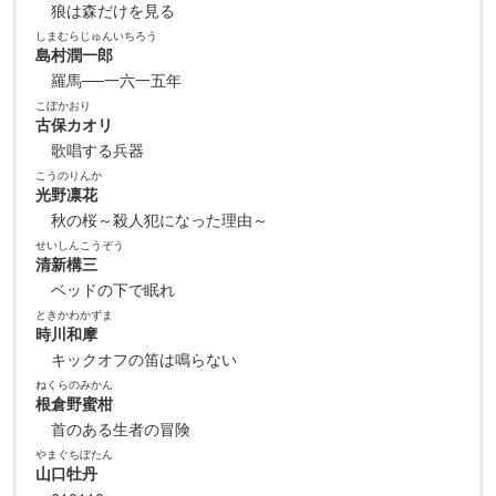
狼は森だけを見る
しまむらじゅんいちろう
島村潤一郎
羅馬──一六一五年
こぼかおり
古保カオリ
歌唱する兵器
こうのりんか
光野凛花
秋の桜～殺人犯になった理由～
せいしんこうぞう
清新構三
ベッドの下で眠れ
ときかわかずま
時川和摩
キックオフの笛は鳴らない
ねくらのみかん
根倉野蜜柑
首のある生者の冒険
やまぐちぼたん
山口牡丹