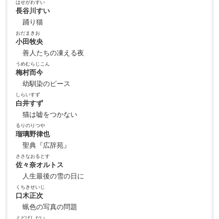
はせがわすい
長谷川すい
踊り猫
おだまきお
小田牧央
善人たちの凍える夜
うめむらじこん
梅村而今
幼馴染のピース
しらいすず
白井すず
猫は嘘をつかない
るりのりつや
瑠璃野律也
聖典『広辞苑』
ささなおるとす
佐々奈オルトス
人生最後の雪の日に
くちきせいじ
口木正次
蝋色の写真の問題
よどばしだい