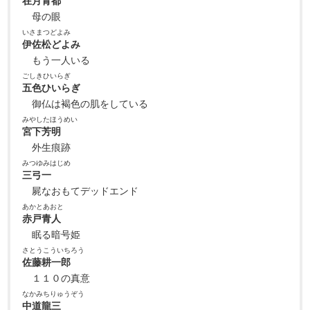
在月青都
母の眼
いさまつどよみ
伊佐松どよみ
もう一人いる
ごしきひいらぎ
五色ひいらぎ
御仏は褐色の肌をしている
みやしたほうめい
宮下芳明
外生痕跡
みつゆみはじめ
三弓一
屍なおもてデッドエンド
あかとあおと
赤戸青人
眠る暗号姫
さとうこういちろう
佐藤耕一郎
１１０の真意
なかみちりゅうぞう
中道龍三