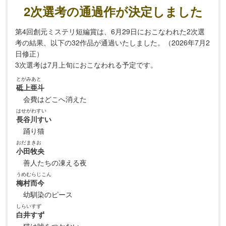
2次選考の通過作が決定しました
第4回創元ミステリ短編賞は、6月29日におこなわれた2次選
考の結果、以下の32作品が通過いたしました。（2026年7月2
日修正）
3次選考は7月上旬におこなわれる予定です。
とがみあと
砥上亜斗
会費はどこへ消えた
はせがわすい
長谷川すい
踊り猫
おだまきお
小田牧央
善人たちの凍える夜
うめむらじこん
梅村而今
幼馴染のピース
しらいすず
白井すず