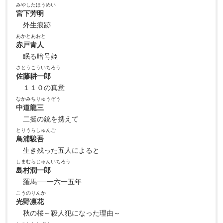
みやしたほうめい
宮下芳明
外生痕跡
あかとあおと
赤戸青人
眠る暗号姫
さとうこういちろう
佐藤耕一郎
１１０の真意
なかみちりゅうぞう
中道龍三
二挺の銃を携えて
とりうらしゅんご
鳥浦駿吾
生き残った五人によると
しまむらじゅんいちろう
島村潤一郎
羅馬──一六一五年
こうのりんか
光野凛花
秋の桜～殺人犯になった理由～