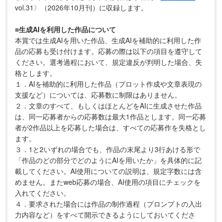
vol.31〉（2026年10月刊）に収録します。
■
生成AIを利用した作品について
本賞では生成AIを用いた作品、生成AIを補助的に利用した作
品の応募も受け付けます。応募の際は以下の項目を遵守して
ください。選考過程において、規定違反が判明した場合、失
格とします。
１．AIを補助的に利用した作品（プロット作成や文章表現の
支援など）については、応募数に制限はありません。
２．文章のすべて、もしくはほとんどをAIに生成させた作品
は、同一応募者からの応募数は最大1作品とします。同一応募
者が2作品以上を応募した場合は、すべての応募作を失格とし
ます。
３．1と2いずれの場合でも、作品の末尾より3行あける形で
「作品のどの部分でどのようにAIを用いたか」を具体的に記
載してください。AI使用についての説明は、規定字数には含
めません。またweb応募の場合、AI使用の項目にチェックを
入れてください。
４．要求された場合には作品の制作過程（プロンプトの入出
力内容など）をすべて開示できるようにしておいてくださ