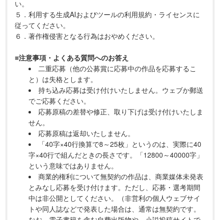
い。
５．利用する生成AIおよびツールの利用規約・ライセンスに
従ってください。
６．著作権侵害となる行為はおやめください。
■
注意事項・よくある質問へのお答え
二重応募（他の公募賞に応募中の作品を応募するこ
と）は失格とします。
持ち込み応募は受け付けいたしません。ウェブか郵送
でご応募ください。
応募原稿の差替や修正、取り下げは受け付けいたしま
せん。
応募原稿は返却いたしません。
「40字×40行換算で8～25枚」というのは、実際に40
字×40行で組んだときの長さです。「12800～40000字」
という意味ではありません。
商業的権利について無契約の作品は、商業媒体未発表
とみなし応募を受け付けます。ただし、応募・選考期間
中は非公開としてください。（非営利の個人ウェブサイ
トや同人誌などで発表した場合は、通常は無契約です。
なお、電子書籍を含む自費出版物や、小説投稿サイトで