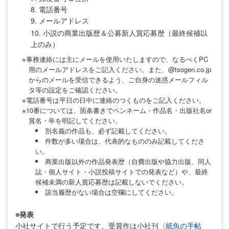
8. 電話番号
9. メールアドレス
10. 小説の商業出版歴＆公募新人賞応募歴（最終候補以
上のみ）
※事務連絡には主にメールを使用いたしますので、なるべくPC
用のメールアドレスをご記入ください。また、@tsogen.co.jp
からのメールを受信できるよう、ご自身の迷惑メールフィル
タ等の設定をご確認ください。
※電話番号は平日の日中に連絡のつくものをご記入ください。
※10番については、箇条書きでペンネーム・作品名・出版社名or
賞名・年を明記してください。
別名義の作品も、必ず記載してください。
件数が多い場合は、代表的なもののみ記載してくださ
い。
商業出版以外の作品発表歴（自費出版や協力出版、同人
誌・個人サイト・小説投稿サイトでの発表など）や、最終
候補未満の新人賞応募歴は記載しないでください。
該当履歴がない場合は空欄にしてください。
■
発表
小社サイトで行う予定です。受賞作は小社刊〈
紙魚の手帖