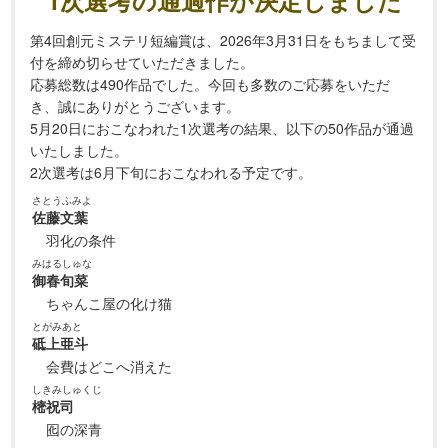
1次選考の通過作が決定しました
第4回創元ミステリ短編賞は、2026年3月31日をもちまして受
付を締め切らせていただきました。
応募総数は490作品でした。今回も多数のご応募をいただ
き、誠にありがとうございます。
5月20日におこなわれた1次選考の結果、以下の50作品が通過
いたしました。
2次選考は6月下旬におこなわれる予定です。
さとうふみよ
佐藤文葉
羽化の条件
みはるしゅな
御春旬菜
ちゃんこ屋の化け猫
とがみあと
砥上亜斗
会費はどこへ消えた
しきみしゅくじ
樒祝司
囮の深青