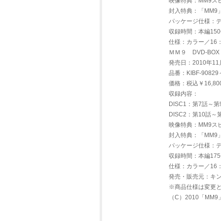
映像特典：MM9ス
封入特典：「MM9
パッケージ仕様：
収録時間：本編15
仕様：カラー／16
ＭＭ９ DVD-BO
発売日：2010年11
品番：KIBF-90829
価格：税込￥16,80
収録内容：
DISC1：第7話～
DISC2：第10話
映像特典：MM9ス
封入特典：「MM9
パッケージ仕様：
収録時間：本編17
仕様：カラー／16
発売・販売元：キ
※商品仕様は変更
（C）2010「MM