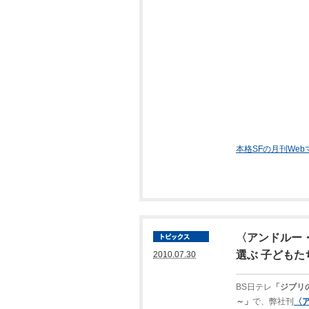
本格SFの月刊We
〈アンドルー
選ぶ 子ども
2010.07.30
BS日テレ
「ジブリ
～」
で、弊社刊
〈