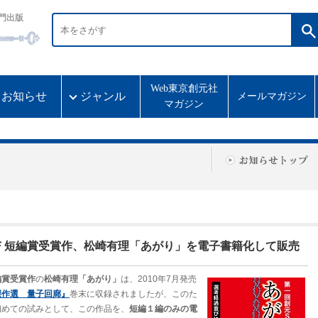
門出版
Web東京創元社
お知らせ
ジャンル
メールマガジン
マガジン
Ｆ短編賞受賞作、松崎有理「あがり」を電子書籍化して販売
編賞受賞作
の
松崎有理「あがり」
は、2010年7月発売
傑作選 量子回廊』
巻末に収録されましたが、このた
初めての試みとして、この作品を、
短編１編のみの電