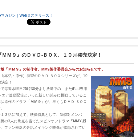
bマガジン｜Webミステリーズ！
『ＭＭ９』のＤＶＤ‐ＢＯＸ、１０月発売決定！
版「ＭＭ９」の制作者、MM9製作委員会からのお知らせです。
山本弘・原作）待望のＤＶＤ‐ＢＯＸシリーズが、10
始決定！
で毎週水曜日25時30分より放送中の、またiPad専用
ンエア連動配信といった新しい試みに挑戦しているこ
本弘原作のドラマ
「ＭＭ９」
が、早くもＤＶＤ‐ＢＯＸ
す。
全１３話に加えて、映像特典として、気特対メンバ
森橋の3人に焦点を当てたスピンオフドラマ
「MMY 残
や、ファン垂涎の各話メイキング映像が収録されてい