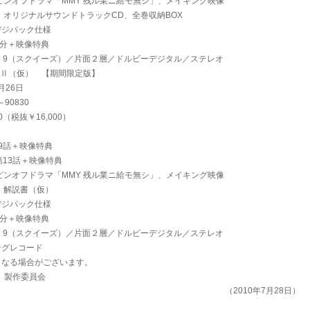
ピンオフドラマ「MMY 残ル業ニ給モ無シ」、メイキング映像
」オリジナルサウンドトラックCD、全巻収納BOX
デジパック仕様
0分＋映像特典
：9（スクイーズ）／片面２層／ドルビーデジタル／ステレオ
X Ⅱ（仮） 【期間限定版】
月26日
～90830
0（税抜￥16,000）
第9話＋映像特典
～第13話＋映像特典
ピンオフドラマ「MMY 残ル業ニ給モ無シ」、メイキング映像
」解説書（仮）
デジパック仕様
5分＋映像特典
：9（スクイーズ）／片面２層／ドルビーデジタル／ステレオ
ングレコード
となる場合がございます。
9」製作委員会
（2010年7月28日）