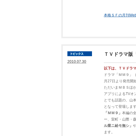
本格ＳＦの月刊We
ＴＶドラマ版
2010.07.30
以下は、ＴＶドラマ
ドラマ「ＭＭ９」（
月27日より発売開
ただいまＭＢＳほか
アプリによるTVオ
とでも話題の、山
となって登場しま
「ＭＭ９」
本編の
ー、室町・山際・
ル業ニ給モ無シ」
ます。