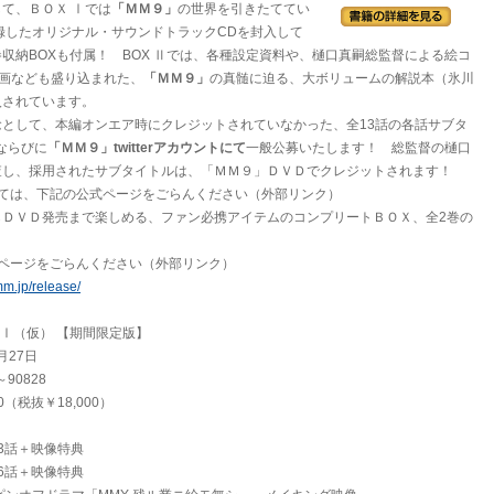
て、ＢＯＸ Ⅰでは
「ＭＭ９」
の世界を引きたててい
録したオリジナル・サウンドトラックCDを封入して
収納BOXも付属！ BOX Ⅱでは、各種設定資料や、樋口真嗣総監督による絵コ
ン画なども盛り込まれた、
「ＭＭ９」
の真髄に迫る、大ボリュームの解説本（氷川
入されています。
として、本編オンエア時にクレジットされていなかった、全13話の各話サブタ
ならびに
「ＭＭ９」twitterアカウントにて
一般公募いたします！ 総監督の樋口
査し、採用されたサブタイトルは、「ＭＭ９」ＤＶＤでクレジットされます！
いては、下記の公式ページをごらんください（外部リンク）
らＤＶＤ発売まで楽しめる、ファン必携アイテムのコンプリートＢＯＸ、全2巻の
式ページをごらんください（外部リンク）
.jp/release/
X Ⅰ（仮） 【期間限定版】
月27日
～90828
0（税抜￥18,000）
第3話＋映像特典
第6話＋映像特典