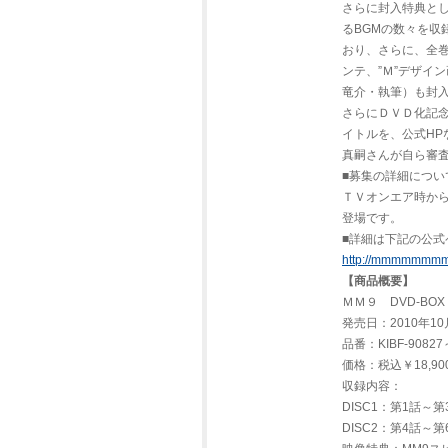
さらに封入特典とし
るBGMの数々を収
おり、さらに、全巻
ンテ、”Ｍ”デザイ
竜介・執筆）も封
さらにＤＶＤ化記念
イトルを、公式HP
真嗣さんが自ら審
■募集の詳細につ
ＴＶオンエア時か
登場です。
■詳細は下記の公
http://mmmmmmmmm
【商品概要】
ＭＭ９ DVD-BO
発売日：2010年10
品番：KIBF-90827
価格：税込￥18,90
収録内容：
DISC1：第1話～
DISC2：第4話～