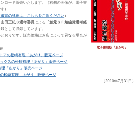
ウンロード販売いたします。（右側の画像が、電子書
です）
短編賞の詳細は、こちらをご覧ください
）
・山田正紀３選考委員
による
「創元ＳＦ短編賞選考経
付録として収録しています。
のとおりです。販売価格はお店によって異なる場合が
電子書籍版『あがり』
現在
dleストアの松崎有理「あがり」販売ページ
ックスの松崎有理「あがり」販売ページ
崎有理「あがり」販売ページ
の松崎有理「あがり」販売ページ
（2010年7月31日）