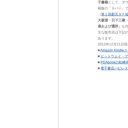
子書籍
として、ダ
籍版の「カバー」
（
第１回創元ＳＦ
大森望・日下三蔵
過および選評」
も
主な販売店は下記
あります。
2012年12月21日
■
Amazon Kin
■
ビットウェイ・ブ
■
PDAbookの松
■
電子書店パピレス