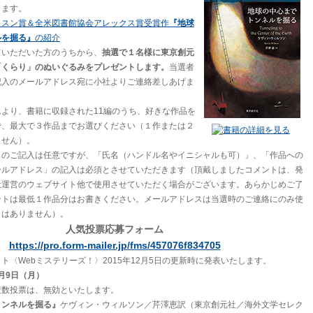
します。
クスン賞＆全米図書館協会アレックス賞受賞作
『地球
ルを掘る』
の紹介
ていただいた方のうちから、
抽選で１名様に東京創元
「くらり」のぬいぐるみをプレゼントします。
当選者
記入のメールアドレス宛に小社よりご連絡差しあげま
より、書籍に収録された11編のうち、好きな作品を
で、最大で３作品までお選びください（１作または２
ません）。
」のご記入は任意ですが、「氏名（ハンドル名やイニシャルも可）」、「作品への
ールアドレス」の記入は必須とさせていただきます（頂戴しましたコメントは、発
社運営のウェブサイト他で使用させていただく場合がございます。あらかじめご了
ントは最低１作品分はお書きください。メールアドレスは当選時のご連絡にのみ使
とはありません）。
人気投票応募フォーム
https://pro.form-mailer.jp/fms/457076f834705
ト〈Webミステリーズ！〉2015年12月5日の更新時に発表いたします。
1月9日（月）
複数投票は、無効といたします。
トンネルを掘る』
ケヴィン・ウィルソン／芹澤恵訳（東京創元社／海外文学セレク