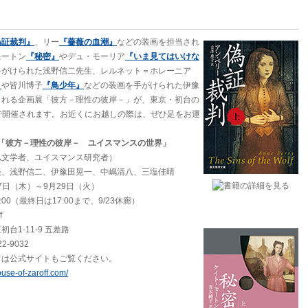
偽証裁判』
、リー
『薔薇の血潮』
などの装画を担当され
モートン
『秘密』
やデュ・モーリア
『いま見てはいけな
手がけられた浅野信二先生、レルネット＝ホレーニア
』
や皆川博子
『鳥少年』
などの装画を手がけられた伊豫
される企画展「彼方－理性の彼岸－」が、東京・初台の
aroff」で開催されます。お近くにお越しの際は、ぜひ足をお運
off企画「彼方－理性の彼岸－ ユイスマンスの世界」
仏文学者、ユイスマンス研究者）
美、浅野信二、伊豫田晃一、中嶋清八、三塩佳晴
17日（木）～9月29日（火）
0（最終日は17:00まで、9/23休廊）
f
-11-9 五差路
-9032
公式サイトもご覧ください。
ouse-of-zaroff.com/