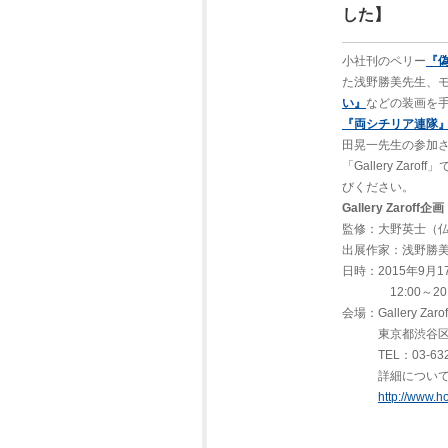
した】
小社刊のペリー
『
た浅野勝美先生、
い』
などの装画を
『両シチリア連隊
田晃一先生の参加
「Gallery Z
びください。
Gallery Zar
監修：大野英士（
出展作家：浅野勝
日時：2015年9月
12:00～20:0
会場：Gallery Zarof
東京都渋谷区初台1
TEL：03-6322
詳細については
http://www.h