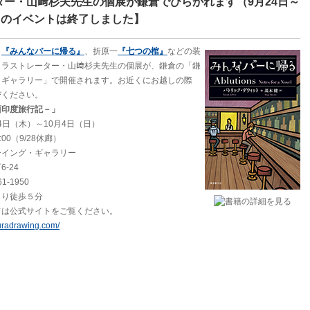
ター・山﨑杉夫先生の個展が鎌倉でひらかれます（9月24日～
このイベントは終了しました】
ト
『みんなバーに帰る』
、折原一
『七つの棺』
などの装
イラストレーター・山﨑杉夫先生の個展が、鎌倉の「鎌
・ギャラリー」で開催されます。お近くにお越しの際
びください。
西印度旅行記－」
24日（木）～10月4日（日）
0（9/28休廊）
ーイング・ギャラリー
-24
-1950
り徒歩５分
公式サイトをご覧ください。
uradrawing.com/