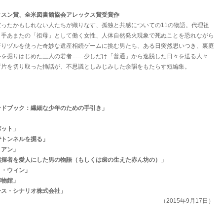
クスン賞、全米図書館協会アレックス賞受賞作
ったかもしれない人たちが織りなす、孤独と共感についての11の物語。代理祖
く手あまたの「祖母」として働く女性、人体自然発火現象で死ぬことを恐れながら
折りヅルを使った奇妙な遺産相続ゲームに挑む男たち、ある日突然思いつき、裏庭
ルを掘りはじめた三人の若者……少しだけ「普通」から逸脱した日々を送る人々
断片を切り取った挿話が、不思議としみじみした余韻をもたらす短編集。
ンドブック：繊細な少年のための手引き」
」
バット」
でトンネルを掘る」
リアン」
指揮者を愛人にした男の物語（もしくは歯の生えた赤ん坊の）」
ト・ウィン」
博物館」
ース・シナリオ株式会社」
（2015年9月17日）