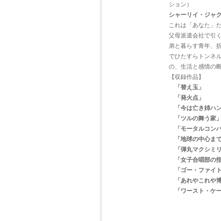
ション）
シャーリイ・ジャ
これは「あなた」だ
父母派遣会社で引
弟と暮らす青年、
でひたすらトンネ
の、生活と感情の
【収録作品】
「替え玉」
「発火点」
「今は亡き姉ハ
「ツルの舞う家
「モータルコン
「地球の中心ま
「弾丸マクシミ
「女子合唱部の
「ゴー・ファイ
「あれやこれや
「ワースト・ケ