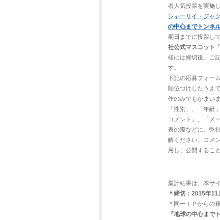
者人気投票を実施
シャーリイ・ジャ
の中心までトンネ
期日までに投票し
社公式マスコット
様には締切後、ご
す。
下記の応募フォーム
順位づけしたうえ
作のみでもかまい
「性別」、「年齢
コメント」、「メ
表の際などに、弊
解ください。コメ
用し、公開するこ
集計結果は、本サイ
＊締切：2015年1
＊同一ＩＰからの
『地球の中心まで