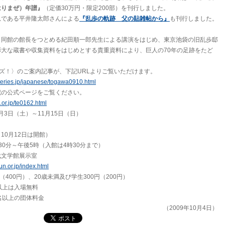
はりまぜ）年譜』
（定価30万円・限定200部）を刊行しました。
息である平井隆太郎さんによる
『乱歩の軌跡 父の貼雑帖から』
も刊行しました。
、同館の館長をつとめる紀田順一郎先生による講演をはじめ、東京池袋の旧乱歩邸
大な蔵書や収集資料をはじめとする貴重資料により、巨人の70年の足跡をたど
ーズ！〉のご案内記事が、下記URLよりご覧いただけます。
eries.jp/japanese/togawa0910.html
記の公式ページをご覧ください。
or.jp/te0162.html
0月3日（土）～11月15日（日）
0月12日は開館）
30分～午後5時（入館は4時30分まで）
代文学館展示室
n.or.jp/index.html
（400円）、20歳未満及び学生300円（200円）
以上は入場無料
名以上の団体料金
（2009年10月4日）