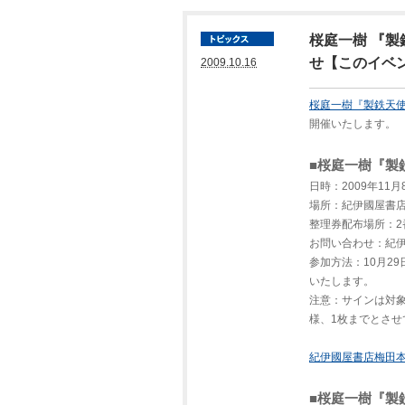
桜庭一樹 『製
せ【このイベ
2009.10.16
桜庭一樹『製鉄天
開催いたします。
■桜庭一樹『製
日時：2009年11月
場所：紀伊國屋書店
整理券配布場所：2
お問い合わせ：紀伊國屋
参加方法：10月2
いたします。
注意：サインは対
様、1枚までとさ
紀伊國屋書店梅田
■桜庭一樹『製