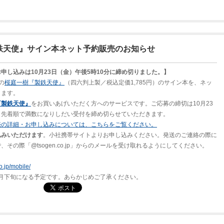
鉄天使』サイン本ネット予約販売のお知らせ
申し込みは10月23日（金）午後5時10分に締め切りました。】
の
桜庭一樹『製鉄天使』
（四六判上製／税込定価1,785円）のサイン本を、ネッ
します。
『製鉄天使』
をお買いあげいただく方へのサービスです。ご応募の締切は10月23
、先着順で満数になりしだい受付を締め切らせていただきます。
売の詳細・お申し込みについては、こちらをご覧ください。
込みいただけます
。小社携帯サイトよりお申し込みください。発送のご連絡の際に
その際「@tsogen.co.jp」からのメールを受け取れるようにしてください。
o.jp/mobile/
11月下旬になる予定です。あらかじめご了承ください。