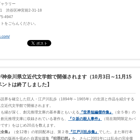
ギャラリー
渋谷区神宮前2-31-18
-4947
イトをごらんください。
us.com/
神奈川県立近代文学館で開催されます（10月3日～11月15
ベントは終了しました】
説界を確立した巨人・江戸川乱歩（1894年～1965年）の生涯と作品を紹介する
県立近代文学館で開催されます。
とも縁が深く、創元推理文庫の基本書ともいえる
『世界短編傑作集』
（全５巻）の
、創元推理文庫に収録されている著作も、
『Ｄ坂の殺人事件』
（現在期間限定カバ
です）をはじめ20点を数えます。
説全集』
（全12巻）の初回配本は、第２巻
『江戸川乱歩集』
でした。また単行本
志功の版画を収めた自選短篇集
『犯罪幻想』
を、さらに2001年には乱歩の完全復