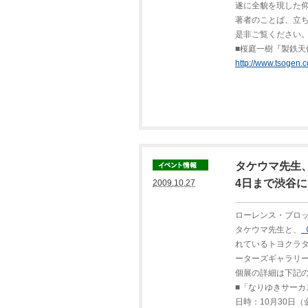
遂に全貌を現した
著者のことば、立
是非ご覧ください
■桜庭一樹『製鉄
http://www.tsogen.co
タケウマ先生、
4日まで渋谷
2009.10.27
ローレンス・ブロ
タケウマ先生と、
れているトヨクラタ
ーターズギャラリ
個展の詳細は下記
■「なりゆきサーカ
日時：10月30日（金