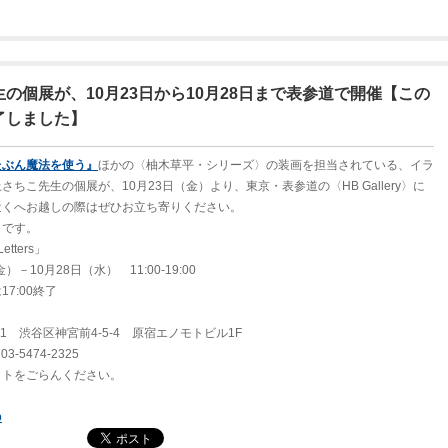
の個展が、10月23日から10月28日まで表参道で開催【この
了しました】
たぶん魔法を使う』
ほかの〈柚木草平・シリーズ〉の装画を担当されている、イラ
ちこ先生の個展が、10月23日（金）より、東京・表参道の〈HB Gallery〉に
近くへお越しの際はぜひお立ち寄りください。
りです。
tters」
）－10月28日（水） 11:00-19:00
:00終了
 渋谷区神宮前4-5-4 原宿エノモトビル1F
3-5474-2325
イトをごらんください。
p