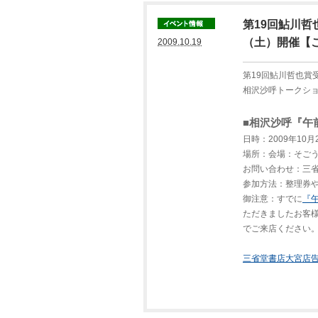
第19回鮎川哲
（土）開催【
2009.10.19
第19回鮎川哲也賞
相沢沙呼トークシ
■相沢沙呼『午
日時：2009年10月
場所：会場：そご
お問い合わせ：三省堂
参加方法：整理券
御注意：すでに
『
ただきましたお客
でご来店ください
三省堂書店大宮店