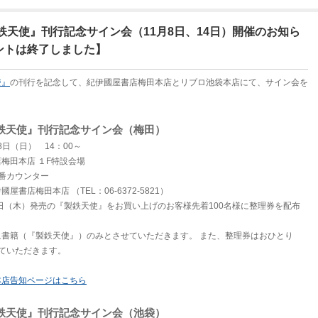
鉄天使』刊行記念サイン会（11月8日、14日）開催のお知ら
ントは終了しました】
使』
の刊行を記念して、紀伊國屋書店梅田本店とリブロ池袋本店にて、サイン会を
鉄天使』刊行記念サイン会（梅田）
8日（日） 14：00～
梅田本店 １F特設会場
番カウンター
書店梅田本店 （TEL：06-6372-5821）
9日（木）発売の『製鉄天使』をお買い上げのお客様先着100名様に整理券を配布
象書籍（『製鉄天使』）のみとさせていただきます。 また、整理券はおひとり
せていただきます。
本店告知ページはこちら
鉄天使』刊行記念サイン会（池袋）