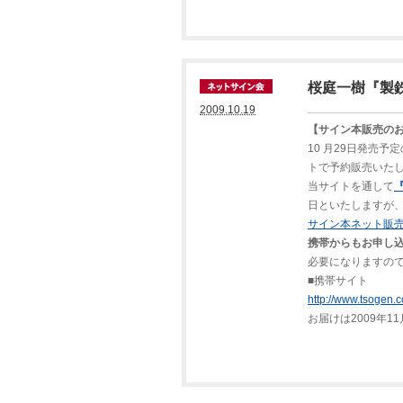
桜庭一樹『製
2009.10.19
【サイン本販売のお
10 月29日発売予定
トで予約販売いた
当サイトを通して
日といたしますが
サイン本ネット販
携帯からもお申し
必要になりますので、
■携帯サイト
http://www.tsogen.c
お届けは2009年