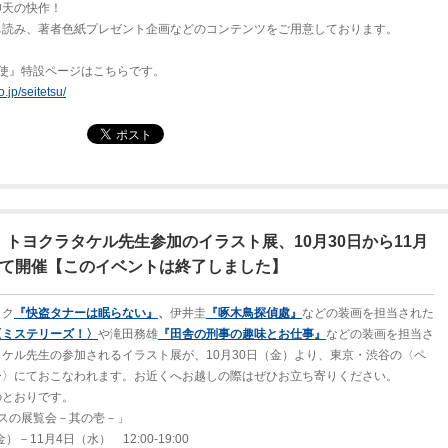
仰天の快作！
ち読み、著者色紙プレゼント企画などのコンテンツをご用意しております。
。
天使』特設ページはこちらです。
.jp/seitetsu/
トヨクラタケル先生参加のイラスト展、10月30日から11月
にて開催【このイベントは終了しました】
ック
『快盗タナーは眠らない』
、
伊井圭
『啄木鳥探偵處』
などの装画を担当された
〈ミステリーズ！〉
や滝田務雄
『田舎の刑事の趣味とお仕事』
などの装画を担当さ
ケル先生の参加されるイラスト展が、10月30日（金）より、東京・渋谷の〈ペ
ー〉にておこなわれます。お近くへお越しの際はぜひお立ち寄りください。
のとおりです。
スの展覧会－其の壱－」
）－11月4日（水） 12:00-19:00