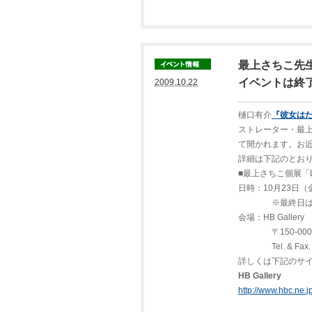
最上さちこ先生
イベントは終
2009.10.22
樋口有介
『彼女は
ストレーター・最上さ
て開かれます。お
詳細は下記のとお
■最上さちこ個展「Le
日時：10月23日（金
※最終日は17
会場：HB Gallery
〒150-0001
Tel. & Fax. 0
詳しくは下記のサ
HB Gallery
http://www.hbc.ne.j