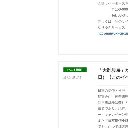
会場：ペーターズ
〒150-0001 
Tel. 03-3475
詳しくは下記のサ
なりゆきサーカス
http://nariyuki-circ
「大乱歩展」が
日）【このイ
2009.10.23
日本の探偵・推理小
展覧会が、神奈川
江戸川乱歩は弊社
編者であり、現在
ー・キャンペーン中
また
『日本探偵小
でも、かつて棟方