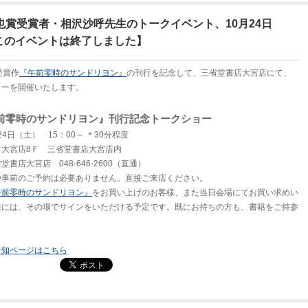
也賞受賞者・相沢沙呼先生のトークイベント、10月24日
このイベントは終了しました】
受賞作
『午前零時のサンドリヨン』
の刊行を記念して、三省堂書店大宮店にて、
ョーを開催いたします。
前零時のサンドリヨン』刊行記念トークショー
24日（土） 15：00～ ＊30分程度
う大宮店8Ｆ 三省堂書店大宮店内
書店大宮店 048-646-2600（直通）
や事前のご予約は必要ありません。直接ご来店ください。
午前零時のサンドリヨン』
をお買い上げのお客様、また当日会場にてお買い求めい
様には、その場でサインをいただける予定です。既にお持ちの方も、書籍をご持参
。
告知ページはこちら