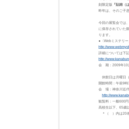
刻限定版
『貼雑（
昨年は、そのご子
今回の展覧会では
に保存されていた膨
ります。
●〈Webミステリ
http://www.webmyst
詳細については下
http://www.kanabun.
会 期：2009年1
休館日は月曜日（1
開館時間：午前9時
会 場：神奈川近
http://www.kanabu
観覧料：一般600円
高校生以下、65歳
＊（ ）内は20