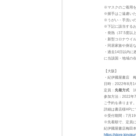
※マスクのご着用
※握手はご遠慮い
※うがい・手洗い
※下記に該当する
・発熱（37.5度
・新型コロナウイ
・同居家族や身近
・過去14日以内に
に当該国・地域の
【大阪】
・紀伊國屋書店 
日時：2022年8月14
定員：
先着方式
1
参加方法：2022年
ご予約を承ります
詳細は書店様HPに
※受付期間：7月1
※先着順で、定員
紀伊國屋書店梅田
https://store.kinok