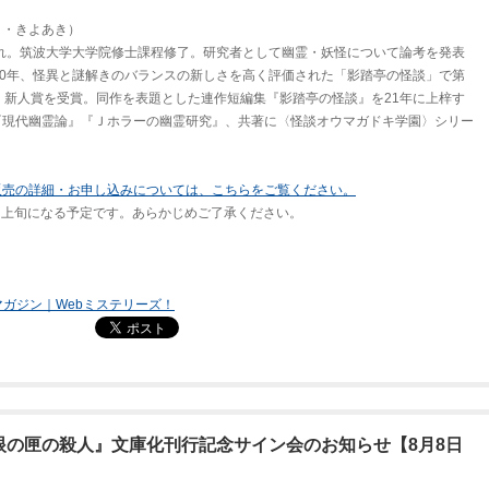
ま・きよあき）
まれ。筑波大学大学院修士課程修了。研究者として幽霊・妖怪について論考を発表
20年、怪異と謎解きのバランスの新しさを高く評価された「影踏亭の怪談」で第
！新人賞を受賞。同作を表題とした連作短編集『影踏亭の怪談』を21年に上梓す
『現代幽霊論』『Ｊホラーの幽霊研究』、共著に〈怪談オウマガドキ学園〉シリー
販売の詳細・お申し込みについては、こちらをご覧ください。
9月上旬になる予定です。あらかじめご了承ください。
マガジン｜Webミステリーズ！
眼の匣の殺人』文庫化刊行記念サイン会のお知らせ【8月8日