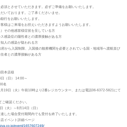
を必須とさせていただきます。必ずご準備をお願いいたします。
ただいております。ご了承くださいませ。
の励行をお願いいたします。
お客様はご来場をお控えいただきますようお願いいたします。
以上）その他感冒様症状を呈している方
ルス感染症の陽性者との濃厚接触がある方
な知人の感染が疑われる方
政府から入国制限、入国後の観察機関を必要とされている国・地域等へ渡航並び
在住者との濃厚接触がある方
梅田本店様
日（日） 14:00～
00名
7月19日（火）午前10時より2番レジカウンター、または電話06-6372-5821にて
。
てご確認ください。
9日（火）～8月14日（日）
に達した場合受付期間内でも受付を終了いたします。
本店イベント詳細ページ
uniya.co.jp/event/1657607249/