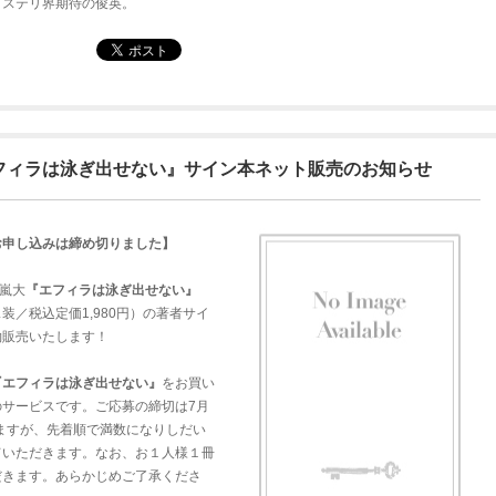
ミステリ界期待の俊英。
フィラは泳ぎ出せない』サイン本ネット販売のお知らせ
お申し込みは締め切りました】
十嵐大
『エフィラは泳ぎ出せない』
装／税込定価1,980円）の著者サイ
約販売いたします！
『エフィラは泳ぎ出せない』
をお買い
のサービスです。ご応募の締切は7月
しますが、先着順で満数になりしだい
ていただきます。なお、お１人様１冊
だきます。あらかじめご了承くださ