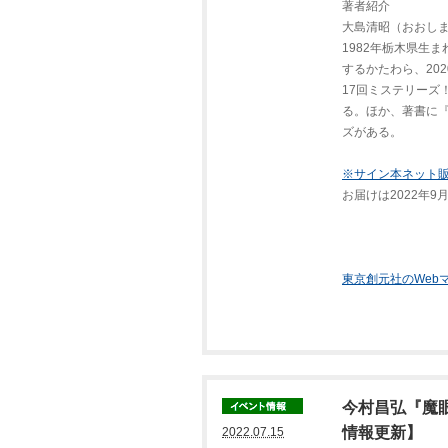
著者紹介
大島清昭（おおし
1982年栃木県生
するかたわら、20
17回ミステリーズ
る。ほか、著書に
ズがある。
※サイン本ネット
お届けは2022年
東京創元社のWeb
今村昌弘『魔
情報更新】
2022.07.15