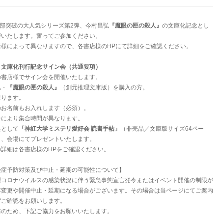
万部突破の大人気シリーズ第2弾、今村昌弘
『魔眼の匣の殺人』
の文庫化記念とし
催いたします。奮ってご参加ください。
店様によって異なりますので、各書店様のHPにて詳細をご確認ください。
』文庫化刊行記念サイン会（共通要項）
の書店様でサイン会を開催いたします。
込・
『魔眼の匣の殺人』
（創元推理文庫版）を購入の方。
限ります。
のお名前もお入れします（必須）。
号により集合時間が異なります。
典として
「神紅大学ミステリ愛好会 読書手帖」
（非売品／文庫版サイズ64ペー
日、会場にてプレゼントいたします。
詳細は各書店様のHPをご確認ください。
染症予防対策及び中止・延期の可能性について】
型コロナウイルスの感染状況に伴う緊急事態宣言発令またはイベント開催の制限が
容変更や開催中止・延期になる場合がございます。その場合は当ページにてご案内
ずご確認をお願いします。
防のため、下記ご協力をお願いいたします。