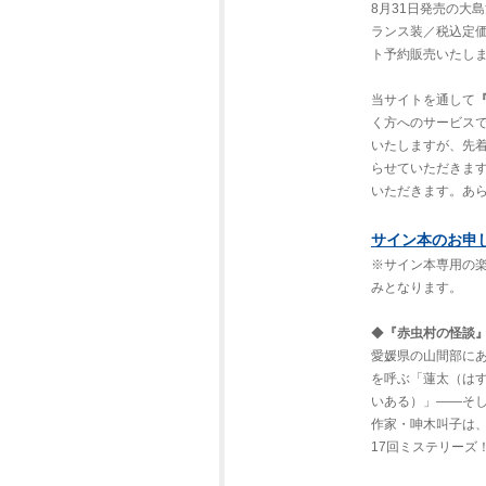
8月31日発売の大
ランス装／税込定価
ト予約販売いたし
当サイトを通して
く方へのサービスで
いたしますが、先
らせていただきま
いただきます。あ
サイン本のお申
※サイン本専用の
みとなります。
◆
『赤虫村の怪談
愛媛県の山間部に
を呼ぶ「蓮太（は
いある）」――そし
作家・呻木叫子は
17回ミステリーズ