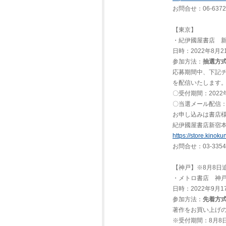
お問合せ：06-637
【東京】
・紀伊國屋書店 
日時：2022年8月21
参加方法：
抽選方
応募期間中、下記
を配信いたします
〇受付期間：2022年
〇当選メール配信：
お申し込みは書店
紀伊國屋書店新宿
https://store.kinok
お問合せ：03-335
【神戸】※8月8日
・メトロ書店 神
日時：2022年9月17
参加方法：
先着方
著作をお買い上げの
※受付期間：8月8