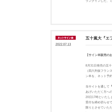
ランクインした、
五十嵐大『エ
2022.07.13
【サイン本販売の
8月31日発売の五
（四六判仮フランス
ン本を、ネット予
当サイトを通して
あげいただく方へ
20日17時といた
受付を締め切らせ
限りとさせていた