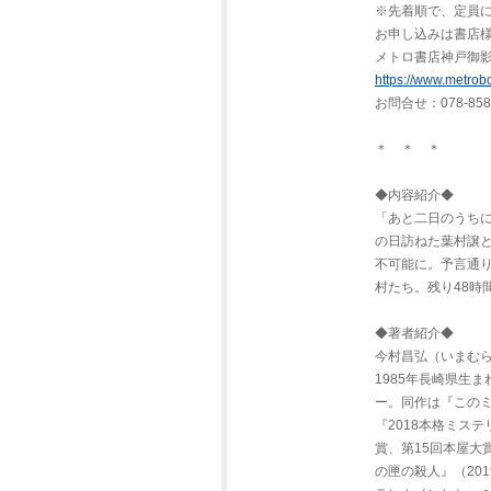
※先着順で、定員
お申し込みは書店
メトロ書店神戸御
https://www.metrob
お問合せ：078-858-
＊ ＊ ＊
◆内容紹介◆
「あと二日のうち
の日訪ねた葉村譲
不可能に。予言通
村たち。残り48時
◆著者紹介◆
今村昌弘（いまむ
1985年長崎県生
ー。同作は『このミ
『2018本格ミス
賞、第15回本屋大
の匣の殺人』（20