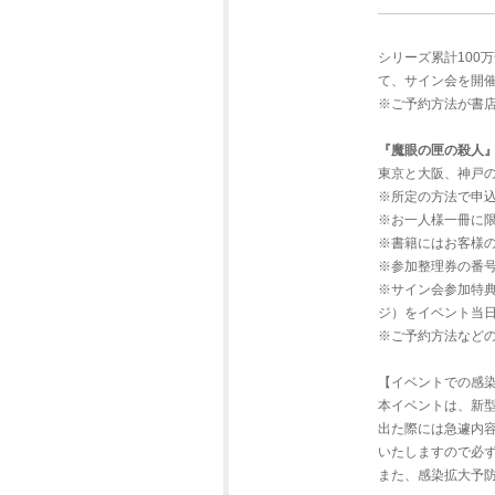
シリーズ累計100
て、サイン会を開
※ご予約方法が書
『魔眼の匣の殺人
東京と大阪、神戸
※所定の方法で申
※お一人様一冊に
※書籍にはお客様
※参加整理券の番
※サイン会参加特
ジ）をイベント当
※ご予約方法などの
【イベントでの感
本イベントは、新
出た際には急遽内
いたしますので必
また、感染拡大予