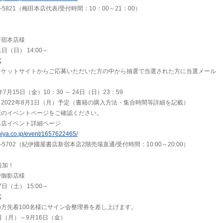
2-5821（梅田本店代表/受付時間：10：00～21：00）
新宿本店様
日（日） 14:00～
式
チケットサイトからご応募いただいた方の中から抽選で当選された方に当選メール
。
7月15日（金）10：30 ～ 24日（日）23：59
2022年8月1日（月）予定（書籍の購入方法・集合時間等詳細を記載）
様のイベントページをご確認ください。
本店イベント詳細ページ
uniya.co.jp/event/1657622465/
4-5702（紀伊國屋書店新宿本店2階売場直通/受付時間：10:00～20:00）
追加！
戸御影店様
日（土） 15:00～
式
方先着100名様にサイン会整理券を差し上げます。
日（月）～9月16日（金）