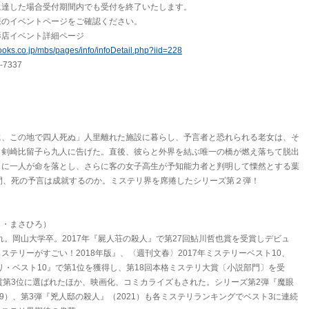
に達した場合受付期間内でも受付を終了いたします。
様のイベントページをご確認ください。
影店イベント詳細ページ
ooks.co.jp/mbs/pages/info/infoDetail.php?iid=228
7337
に、この地で四人死ぬ」人里離れた施設に暮らし、予言者と恐れられる老女は、そ
と剣崎比留子ら九人に告げた。直後、彼らと外界を結ぶ唯一の橋が燃え落ちて脱出
りに一人が命を落とし、さらに客の女子高生が予知能力者と判明して慄然とする葉
間、死の予言は成就するのか。ミステリ界を席捲したシリーズ第２弾！
ら・まさひろ）
まれ。岡山大学卒。2017年『屍人荘の殺人』で第27回鮎川哲也賞を受賞しデビュ
ステリーがすごい！2018年版』、〈週刊文春〉2017年ミステリーベスト10、
テリ・ベスト10』で第1位を獲得し、第18回本格ミステリ大賞〔小説部門〕を受
賞第3位に選ばれたほか、映画化、コミカライズもされた。シリーズ第2弾『魔眼
19）、第3弾『兇人邸の殺人』（2021）も各ミステリランキングでベスト3に連続