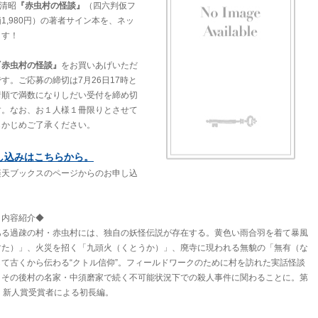
島清昭
『赤虫村の怪談』
（四六判仮フ
1,980円）の著者サイン本を、ネッ
ます！
『赤虫村の怪談』
をお買いあげいただ
す。ご応募の締切は7月26日17時と
着順で満数になりしだい受付を締め切
す。なお、お１人様１冊限りとさせて
らかじめご了承ください。
し込みはこちらから。
楽天ブックスのページからのお申し込
』
内容紹介◆
ある過疎の村・赤虫村には、独自の妖怪伝説が存在する。黄色い雨合羽を着て暴風
すた）」、火災を招く「九頭火（くとうか）」、廃寺に現われる無貌の「無有（な
て古くから伝わる“クトル信仰”。フィールドワークのために村を訪れた実話怪談
、その後村の名家・中須磨家で続く不可能状況下での殺人事件に関わることに。第
！新人賞受賞者による初長編。