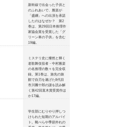
新幹線で出会った子供と
のふれあいで、雅楽が
「盛綱」への出演を承諾
したのはなぜか？ 第2
巻は、第29回日本推理作
家協会賞を受賞した「グ
リーン車の子供」を含む
19編。
ミステリ史に燦然と輝く
老歌舞伎役者・中村雅楽
の名推理の数々を完全収
録。第1巻は、旅先の旅
館で自刃を遂げた8代目
市川團十郎の謎を読み解
く第42回直木賞受賞作ほ
か17編。
学生部にむりやり押しつ
けられた短期のアルバイ
ト。靴べらや季節外れの