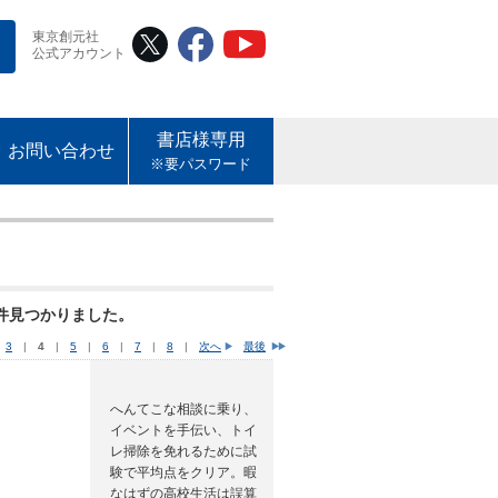
東京創元社
公式アカウント
書店様専用
お問い合わせ
※要パスワード
件見つかりました。
|
3
|
4
|
5
|
6
|
7
|
8
|
次へ
最後
へんてこな相談に乗り、
イベントを手伝い、トイ
レ掃除を免れるために試
験で平均点をクリア。暇
なはずの高校生活は誤算