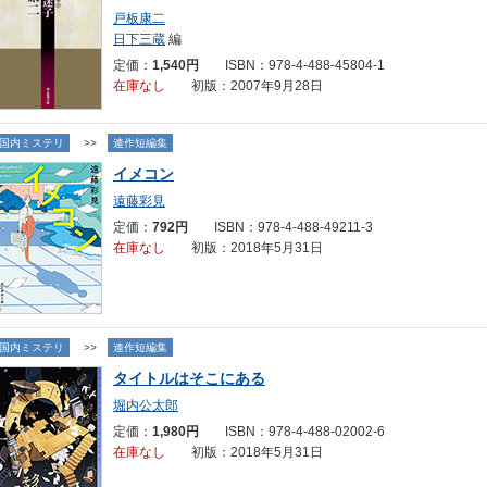
戸板康二
日下三蔵
編
定価：
1,540円
ISBN：978-4-488-45804-1
在庫なし
初版：2007年9月28日
国内ミステリ
>>
連作短編集
イメコン
遠藤彩見
定価：
792円
ISBN：978-4-488-49211-3
在庫なし
初版：2018年5月31日
国内ミステリ
>>
連作短編集
タイトルはそこにある
堀内公太郎
定価：
1,980円
ISBN：978-4-488-02002-6
在庫なし
初版：2018年5月31日