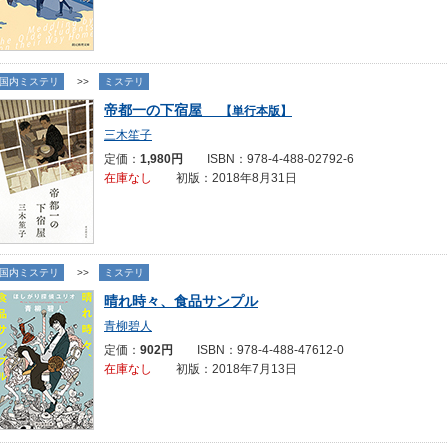
国内ミステリ
>>
ミステリ
帝都一の下宿屋
【単行本版】
三木笙子
定価：
1,980円
ISBN：978-4-488-02792-6
在庫なし
初版：2018年8月31日
国内ミステリ
>>
ミステリ
晴れ時々、食品サンプル
青柳碧人
定価：
902円
ISBN：978-4-488-47612-0
在庫なし
初版：2018年7月13日