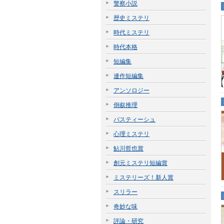
警察小説
歴史ミステリ
時代ミステリ
時代本格
短編集
連作短編集
アンソロジー
倒叙推理
パスティーシュ
心理ミステリ
鮎川哲也賞
創元ミステリ短編賞
ミステリーズ！新人賞
スリラー
奇妙な味
評論・研究