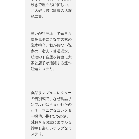
続きで理不尽に忙しい。
お人好し帰宅部員の活躍
第二集。
若いが料理上手で家事万
端を見事にこなす大家の
梨木桃介、我が儘な小説
家の下宿人・仙道湧水。
明治の下宿屋を舞台に大
家と店子が活躍する連作
短編ミステリ。
食品サンプルコレクター
の告別式で、なぜ食品サ
ンプルがばらまかれたの
か？ マニアなコレクタ
ー探偵が挑む5つの謎。
謎解きもお宝にまつわる
雑学も楽しいポップなミ
ステリ。