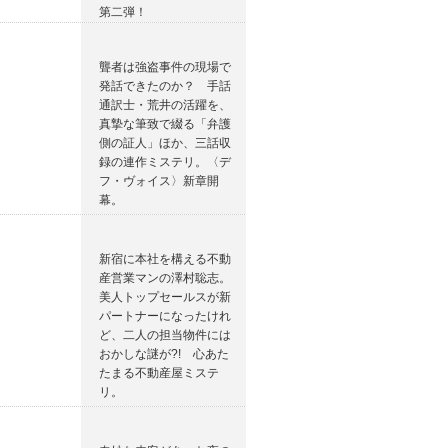
第二弾！
聾者は強盗事件の現場で
発話できたのか？ 手話
通訳士・荒井の活躍を、
真摯な筆致で綴る「弁護
側の証人」ほか、三話収
録の連作ミステリ。〈デ
フ・ヴォイス〉新章開
幕。
新宿に本社を構える不動
産営業マンの澤村聡志。
美人トップセールスが新
パートナーになったけれ
ど、二人の担当物件には
おかしな謎が?! 心あた
たまる不動産屋ミステ
リ。