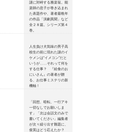
謎に対峙する雅楽翁。能
楽師の息子が巻き込まれ
た表題作や、著者最晩年
の作品「演劇異聞」など
全２８篇。シリーズ第４
巻。
人生負け犬気味の男子高
校生の前に現れた謎のイ
ケメンは“イメコン”だと
いうが……それって何を
する仕事？ 『給食のお
にいさん』の著者が贈
る、お仕事ミステリの新
機軸！
「回想、暗転、一行アキ
一切なしでお願いしま
す」「次は会話文のみで
書いてください」編集者
が次々繰り出す難題に、
俊英はどう応えたか？