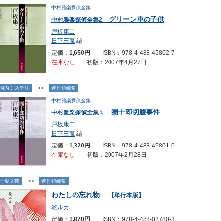
中村雅楽探偵全集
グリーン車の子供
中村雅楽探偵全集2
戸板康二
日下三蔵
編
定価：
1,650円
ISBN：978-4-488-45802-7
在庫なし
初版：2007年4月27日
国内ミステリ
>>
連作短編集
中村雅楽探偵全集
團十郎切腹事件
中村雅楽探偵全集１
戸板康二
日下三蔵
編
定価：
1,320円
ISBN：978-4-488-45801-0
在庫なし
初版：2007年2月28日
一般文芸
>>
連作短編集
わたしの忘れ物
【単行本版】
乾ルカ
定価：
1,870円
ISBN：978-4-488-02780-3