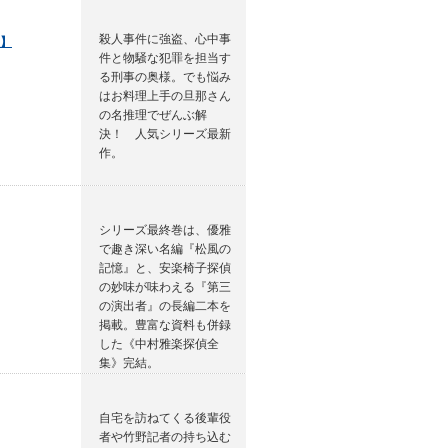
殺人事件に強盗、心中事
】
件と物騒な犯罪を担当す
る刑事の奥様。でも悩み
はお料理上手の旦那さん
の名推理でぜんぶ解
決！ 人気シリーズ最新
作。
シリーズ最終巻は、優雅
で趣き深い名編『松風の
記憶』と、安楽椅子探偵
の妙味が味わえる『第三
の演出者』の長編二本を
掲載。豊富な資料も併録
した《中村雅楽探偵全
集》完結。
自宅を訪ねてくる後輩役
者や竹野記者の持ち込む