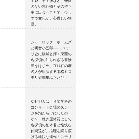
手袋、学生服など、他愛
のない忘れ物とその持ち
主に出会うことで、少し
ずつ変化が。心優しい物
語。
シャーロック・ホームズ
と明智小五郎──ミステ
リ史に燦然と輝く東西の
名探偵の知られざる冒険
譚をはじめ、在非在の著
名人が競演する本格ミス
テリ短編集ふたたび！
なぜ犯人は、音楽学科の
コンサート会場のステー
ジを泡だらけにしたの
か？ 聴き屋体質にして
名探偵の柏木君と愉快な
仲間達が、推理を繰り広
げる軽快な連作ミステリ