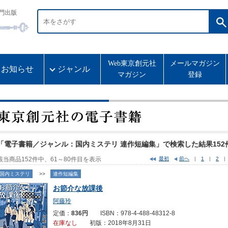
門出版
Web東京創元社
メールマガジン
お知らせ
ジャンル
マガジン
登録
「電子書籍／ジャンル：国内ミステリ 連作短編集」で検索した結果152
該当商品152件中、61～80件目を表示
最初
前へ
|
1
|
2
国内ミステリ
>>
連作短編集
お節介な放課後
阿藤玲
定価：
836円
ISBN：978-4-488-48312-8
在庫なし
初版：2018年8月31日