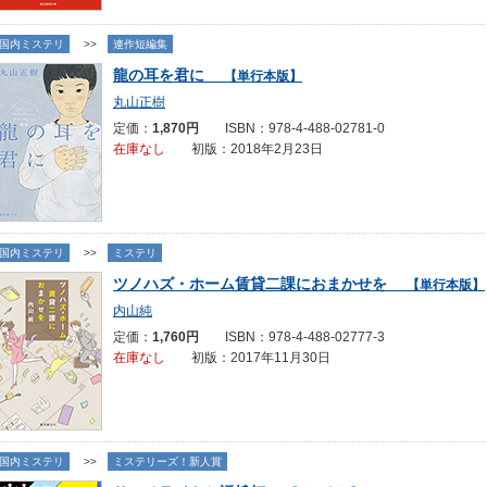
国内ミステリ
>>
連作短編集
龍の耳を君に
【単行本版】
丸山正樹
定価：
1,870円
ISBN：978-4-488-02781-0
在庫なし
初版：2018年2月23日
国内ミステリ
>>
ミステリ
ツノハズ・ホーム賃貸二課におまかせを
【単行本版】
内山純
定価：
1,760円
ISBN：978-4-488-02777-3
在庫なし
初版：2017年11月30日
国内ミステリ
>>
ミステリーズ！新人賞