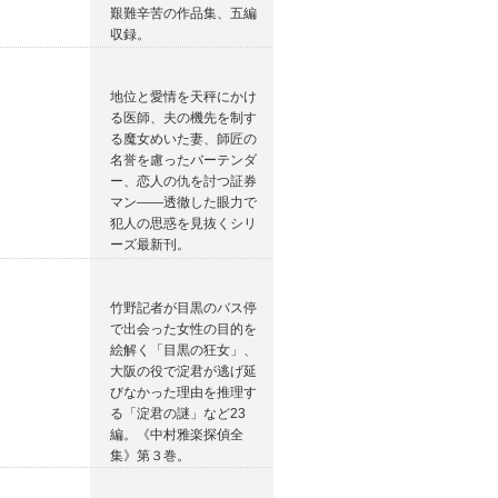
艱難辛苦の作品集、五編
収録。
地位と愛情を天秤にかけ
る医師、夫の機先を制す
る魔女めいた妻、師匠の
名誉を慮ったバーテンダ
ー、恋人の仇を討つ証券
マン――透徹した眼力で
犯人の思惑を見抜くシリ
ーズ最新刊。
竹野記者が目黒のバス停
で出会った女性の目的を
絵解く「目黒の狂女」、
大阪の役で淀君が逃げ延
びなかった理由を推理す
る「淀君の謎」など23
編。《中村雅楽探偵全
集》第３巻。