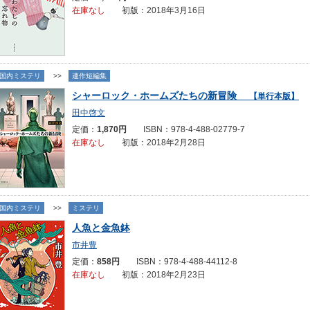
在庫なし
初版：2018年3月16日
国内ミステリ
>>
連作短編集
シャーロック・ホームズたちの新冒険
【単行本版】
田中啓文
定価：
1,870円
ISBN：978-4-488-02779-7
在庫なし
初版：2018年2月28日
国内ミステリ
>>
ミステリ
人魚と金魚鉢
市井豊
定価：
858円
ISBN：978-4-488-44112-8
在庫なし
初版：2018年2月23日