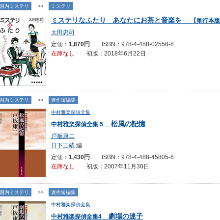
国内ミステリ
>>
ミステリ
ミステリなふたり あなたにお茶と音楽を
【単行本版
太田忠司
定価：
1,870円
ISBN：978-4-488-02558-8
在庫なし
初版：2018年6月22日
国内ミステリ
>>
連作短編集
中村雅楽探偵全集
松風の記憶
中村雅楽探偵全集５
戸板康二
日下三蔵
編
定価：
1,430円
ISBN：978-4-488-45805-8
在庫なし
初版：2007年11月30日
国内ミステリ
>>
連作短編集
中村雅楽探偵全集
劇場の迷子
中村雅楽探偵全集4