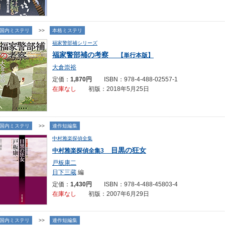
国内ミステリ
>>
本格ミステリ
福家警部補シリーズ
福家警部補の考察
【単行本版】
大倉崇裕
定価：
1,870円
ISBN：978-4-488-02557-1
在庫なし
初版：2018年5月25日
国内ミステリ
>>
連作短編集
中村雅楽探偵全集
目黒の狂女
中村雅楽探偵全集3
戸板康二
日下三蔵
編
定価：
1,430円
ISBN：978-4-488-45803-4
在庫なし
初版：2007年6月29日
国内ミステリ
>>
連作短編集