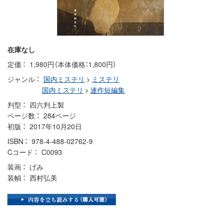
在庫なし
定価
1,980円（本体価格：1,800円）
ジャンル
国内ミステリ
>
ミステリ
国内ミステリ
>
連作短編集
判型
四六判上製
ページ数
284ページ
初版
2017年10月20日
ISBN
978-4-488-02762-9
Cコード
C0093
装画
げみ
装幀
西村弘美