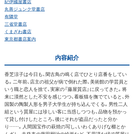
紀伊國屋書店
丸善ジュンク堂書店
有隣堂
三省堂書店
くまざわ書店
東京都書店案内
内容紹介
香芝涼子は今日も、閑古鳥の鳴く店でひとり店番をしてい
る。二年前、店主の祖父が病で倒れた際、美術館の学芸員と
いう職と恋人を捨て、実家の『藤屋質店』に戻ってきた。将
来に漠然とした不安を感じつつ、看板猫を撫でていると、外
国製の陶製人形を男子大学生が持ち込んでくる。男性二人
組という質屋には珍しい客に当惑しつつも、品物を預かっ
て貸し付けしたところ、後にそれが盗品だったと分か
り……。人間国宝作の萩焼の写し、いわくありげな櫛とか
んざし、未発表の藤田嗣治の絵画など、不思議な縁で質屋に