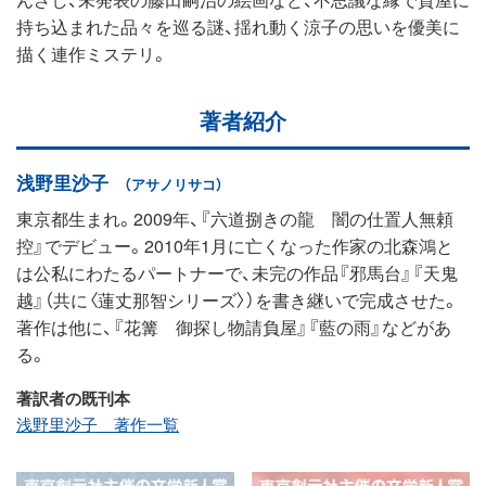
持ち込まれた品々を巡る謎、揺れ動く涼子の思いを優美に
描く連作ミステリ。
著者紹介
浅野里沙子
（アサノリサコ）
東京都生まれ。2009年、『六道捌きの龍 闇の仕置人無頼
控』でデビュー。2010年1月に亡くなった作家の北森鴻と
は公私にわたるパートナーで、未完の作品『邪馬台』『天鬼
越』（共に〈蓮丈那智シリーズ〉）を書き継いで完成させた。
著作は他に、『花篝 御探し物請負屋』『藍の雨』などがあ
る。
著訳者の既刊本
浅野里沙子 著作一覧