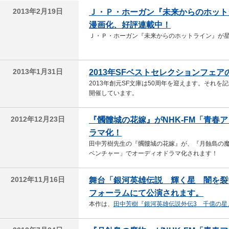
2013年2月19日
Ｊ・Ｐ・ホーガン『未来からのホット
漫画化、好評連載中！
Ｊ・Ｐ・ホーガン『未来からのホットライン』が
2013年1月31日
2013年SFベストセレクションフェア
2013年創元SF文庫は50周年を迎えます。それを
開催しています。
2012年12月23日
『髑髏城の花嫁』がNHK-FM「青春
ラマ化！
田中芳樹先生の『髑髏城の花嫁』が、『月蝕島の魔
ベンチャー」でオーディオドラマ化されます！
2012年11月16日
舞台「銀河英雄伝説 輝く星 闇を裂い
フォーラムにて公演されます。
本作は、
田中芳樹『銀河英雄伝説外伝3 千億の星