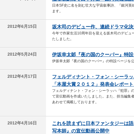
日本SF史に名を刻む壮大な宇宙叙事詩、『銀河英
ます。
2012年6月15日
坂木司のデビュー作、連続ドラマ化決
今年で作家生活10周年目を迎える坂木司のデビュ
たしました。
2012年5月24日
伊坂幸太郞『夜の国のクーパー』特設
伊坂幸太郞『夜の国のクーパー』の特設ページを
2012年4月17日
フェルディナント・フォン・シーラッ
「本屋大賞２０１２」発表会レポート
フェルディナント・フォン・シーラッハ『犯罪』の
て宣伝動画を作成いたしました。また、担当編集
あわせて掲載しております。
2012年4月16日
これを読まずに日本ファンタジーは語
写本師』の宣伝動画公開中