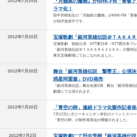
2012年7月24日
『月蝕島の魔物』がNHK-FM「青春
ラマ化！
田中芳樹先生の『月蝕島の魔物』がNHK-FM「
が好評放送中です。
2012年7月20日
宝塚歌劇「銀河英雄伝説＠ＴＡＫＡＲ
宝塚歌劇 宙組公演 NTT東日本・NTT西日本フ
「銀河英雄伝説＠ＴＡＫＡＲＡＺＵＫＡ」の製作記者
東京宝塚劇場にておこなわれました。
2012年7月20日
舞台「銀河英雄伝説 撃墜王」公演決
惑星同盟篇」DVD発売
『銀河英雄伝説』舞台化第5弾、舞台「銀河英雄伝
劇場にて公演されます。
2012年7月20日
「青空の卵」連続ドラマ化製作記者発
7月12日にポニーキャニオン本社のイベントスペ
「青空の卵」の制作発表会が開催されました。
2012年7月2日
宝塚歌劇にて田中芳樹『銀河英雄伝説