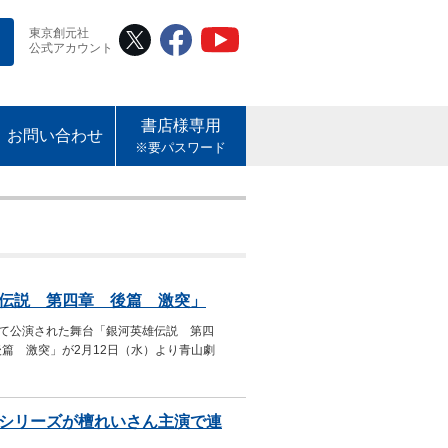
東京創元社
公式アカウント
書店様専用
お問い合わせ
※要パスワード
伝説 第四章 後篇 激突」
ムにて公演された舞台「銀河英雄伝説 第四
篇 激突」が2月12日（水）より青山劇
シリーズが檀れいさん主演で連