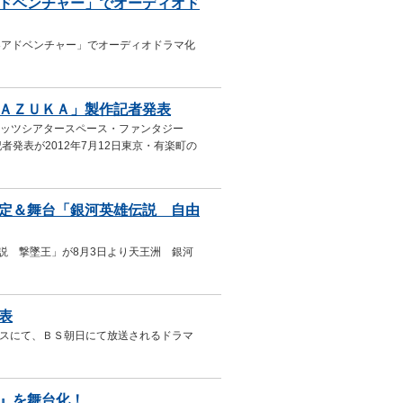
アドベンチャー」でオーディオド
青春アドベンチャー」でオーディオドラマ化
ＡＺＵＫＡ」製作記者発表
レッツシアタースペース・ファンタジー
発表が2012年7月12日東京・有楽町の
定＆舞台「銀河英雄伝説 自由
説 撃墜王」が8月3日より天王洲 銀河
表
ースにて、ＢＳ朝日にて放送されるドラマ
』を舞台化！