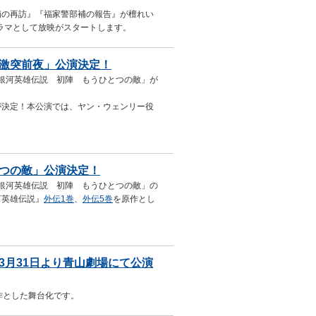
補の再訪』『福家警部補の報告』が檀れい
ドラマとして放映がスタートします。
激突前夜」公演決定！
「銀河英雄伝説 初陣 もうひとつの敵」が
が決定！本公演では、ヤン・ウェンリー役
つの敵」公演決定！
「銀河英雄伝説 初陣 もうひとつの敵」の
河英雄伝説』
外伝1巻
、
外伝5巻
を原作とし
3月31日より青山劇場にて公演
作とした舞台化です。