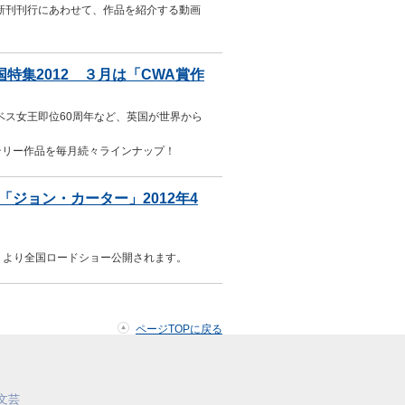
 最新刊刊行にあわせて、作品を紹介する動画
特集2012 ３月は「CWA賞作
ベス女王即位60周年など、英国が世界から
テリー作品を毎月続々ラインナップ！
ジョン・カーター」2012年4
金）より全国ロードショー公開されます。
ページTOPに戻る
文芸