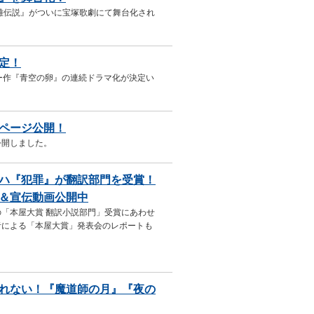
雄伝説』がついに宝塚歌劇にて舞台化され
定！
ー作『青空の卵』の連続ドラマ化が決定い
ページ公開！
公開しました。
ハ『犯罪』が翻訳部門を受賞！
＆宣伝動画公開中
「本屋大賞 翻訳小説部門」受賞にあわせ
者による「本屋大賞」発表会のレポートも
れない！『魔道師の月』『夜の