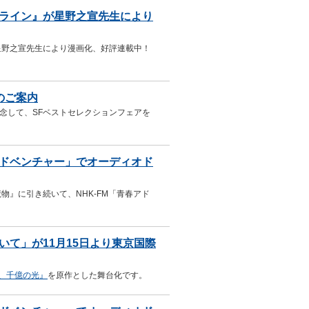
ライン』が星野之宣先生により
星野之宣先生により漫画化、好評連載中！
のご案内
記念して、SFベストセレクションフェアを
アドベンチャー」でオーディオド
物』に引き続いて、NHK-FM「青春アド
て」が11月15日より東京国際
、千億の光』
を原作とした舞台化です。