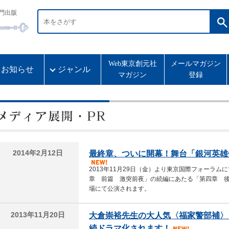
門出版
Web東京創元社
メールマガジン
お知らせ
ジャンル
マガジン
登録
2014年2月12日
最終章、ついに開幕！舞台「銀河英雄
2013年11月29日（金）より東京国際フォーラ
章 前篇 激突前夜」の続編にあたる「第四章 後
場にて公演されます。
2013年11月20日
大倉崇裕先生の大人気〈福家警部補〉
続ドラマ化されます！