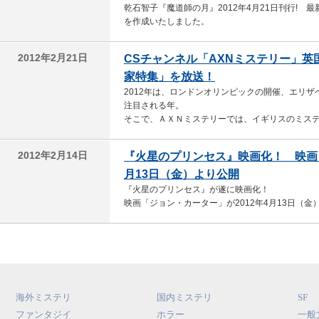
乾石智子『魔道師の月』2012年4月21日刊行!
を作成いたしました。
2012年2月21日
CSチャンネル「AXNミステリー」英国
家特集」を放送！
2012年は、ロンドンオリンピックの開催、エリザ
注目される年。
そこで、ＡＸＮミステリーでは、イギリスのミス
2012年2月14日
『火星のプリンセス』映画化！ 映画「
月13日（金）より公開
『火星のプリンセス』が遂に映画化！
映画「ジョン・カーター」が2012年4月13日（
海外ミステリ
国内ミステリ
SF
ファンタジイ
ホラー
一般