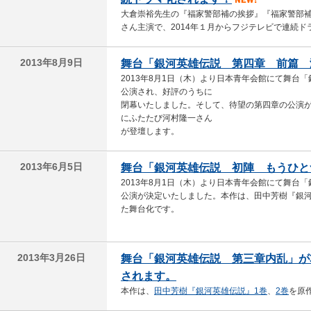
大倉崇裕先生の『福家警部補の挨拶』『福家警部
さん主演で、2014年１月からフジテレビで連続
2013年8月9日
舞台「銀河英雄伝説 第四章 前篇 
2013年8月1日（木）より日本青年会館にて舞台
公演され、好評のうちに
閉幕いたしました。そして、待望の第四章の公演
にふたたび河村隆一さん
が登壇します。
2013年6月5日
舞台「銀河英雄伝説 初陣 もうひと
2013年8月1日（木）より日本青年会館にて舞台
公演が決定いたしました。本作は、田中芳樹『銀
た舞台化です。
2013年3月26日
舞台「銀河英雄伝説 第三章内乱」が
されます。
本作は、
田中芳樹『銀河英雄伝説』1巻
、
2巻
を原