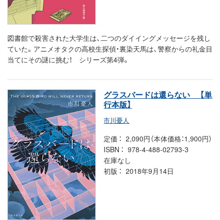
図書館で殺害された大学生は、二つのダイイングメッセージを残し
ていた。アニメオタクの高校生探偵・裏染天馬は、警察からの礼金目
当てにその謎に挑む！ シリーズ第4弾。
グラスバードは還らない
【単
行本版】
市川憂人
定価
2,090円（本体価格：1,900円）
ISBN
978-4-488-02793-3
在庫なし
初版
2018年9月14日