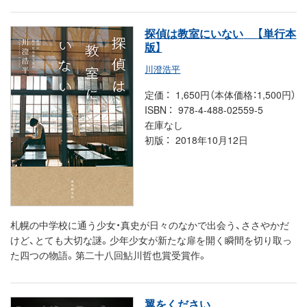
探偵は教室にいない
【単行本
版】
川澄浩平
定価
1,650円（本体価格：1,500円）
ISBN
978-4-488-02559-5
在庫なし
初版
2018年10月12日
札幌の中学校に通う少女・真史が日々のなかで出会う、ささやかだ
けど、とても大切な謎。少年少女が新たな扉を開く瞬間を切り取っ
た四つの物語。第二十八回鮎川哲也賞受賞作。
翼をください