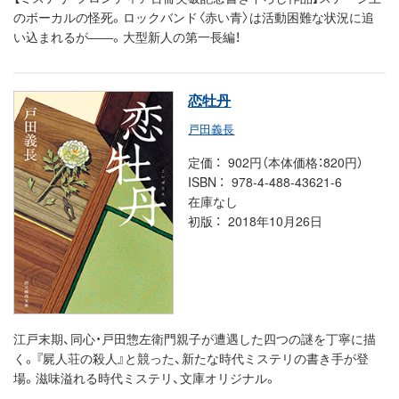
のボーカルの怪死。ロックバンド〈赤い青〉は活動困難な状況に追
い込まれるが――。大型新人の第一長編！
恋牡丹
戸田義長
定価
902円（本体価格：820円）
ISBN
978-4-488-43621-6
在庫なし
初版
2018年10月26日
江戸末期、同心・戸田惣左衛門親子が遭遇した四つの謎を丁寧に描
く。『屍人荘の殺人』と競った、新たな時代ミステリの書き手が登
場。滋味溢れる時代ミステリ、文庫オリジナル。