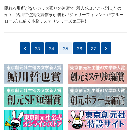
隠れる場所がないガラス張りの迷宮で、殺人犯はどこへ消えたの
か？ 鮎川哲也賞受賞作家が贈る、『ジェリーフィッシュ』『ブルー
ローズ』に続く本格ミステリシリーズ第三弾！
33
34
35
36
37