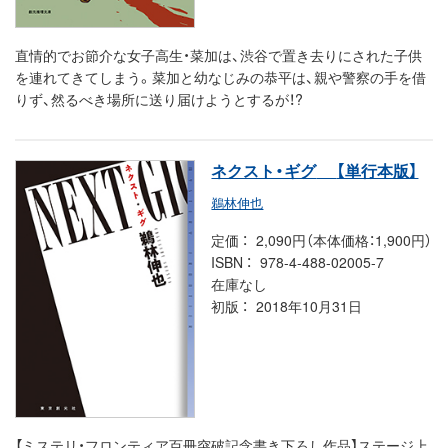
直情的でお節介な女子高生・菜加は、渋谷で置き去りにされた子供
を連れてきてしまう。菜加と幼なじみの恭平は、親や警察の手を借
りず、然るべき場所に送り届けようとするが！?
ネクスト・ギグ
【単行本版】
鵜林伸也
定価
2,090円（本体価格：1,900円）
ISBN
978-4-488-02005-7
在庫なし
初版
2018年10月31日
【ミステリ・フロンティア百冊突破記念書き下ろし作品】ステージ上