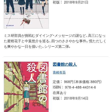
初版
2018年9月21日
ミス研部員が挑戦むダイイング・メッセージの謎など、高三になっ
た蜜柑花子と中葉悠介を巡る、四つのささやかな事件。慌ただしく
も爽やかな一日を描いた、シリーズ第二弾。
図書館の殺人
青崎有吾
定価
968円（本体価格：880円）
ISBN
978-4-488-44314-6
在庫あり
初版
2018年9月14日