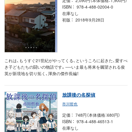
定価
2,090円（本体価格：1,900円）
ISBN
978-4-488-02004-0
在庫なし
初版
2018年9月28日
これは、もうすぐ21世紀がやってくる、というころに起きた、愛すべ
き子どもたちの闘いの物語です。──いま最も将来を嘱望される俊
英が新境地を切り拓く、渾身の傑作長編！
放課後の名探偵
市川哲也
定価
748円（本体価格：680円）
ISBN
978-4-488-46513-1
在庫なし