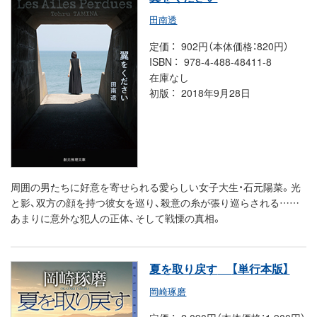
田南透
定価
902円（本体価格：820円）
ISBN
978-4-488-48411-8
在庫なし
初版
2018年9月28日
周囲の男たちに好意を寄せられる愛らしい女子大生・石元陽菜。光
と影、双方の顔を持つ彼女を巡り、殺意の糸が張り巡らされる……
あまりに意外な犯人の正体、そして戦慄の真相。
夏を取り戻す
【単行本版】
岡崎琢磨