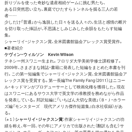
折りヅルを使った奇妙な遺産相続ゲームに挑む男たち、
ある日突然思い立ち、裏庭でひたすらトンネルを掘る三人の若
者……
少しだけ「普通」から逸脱した日々を送る人々の、生活と感情の断片
を切り取った挿話が、不思議としみじみした余韻をもたらす短編
集。
シャーリイ・ジャクスン賞、全米図書館協会アレックス賞受賞作。
■著者紹介
ケヴィン・ウィルソン Kevin Wilson
テネシー州スワニー生まれ。フロリダ大学美術学修士課程修了。
2009年、さまざまな雑誌・書籍に発表した短編をまとめた本書を刊
行。この第一短編集でシャーリイ・ジャクスン賞、全米図書館協会ア
レックス賞を受賞する。第一長編The Family Fang（2011）はニコー
ル・キッドマンがプロデューサーとして映画化権を獲得した。現在
はスワニーにあるサウス大学で英文学の准教授を務めながら作品
を発表している。邦訳短編に「いちばん大切な美徳」（Ｂ・Ｊ・ホラー
ズ編『モンスターズ 現代アメリカ傑作短篇集』白水社収録）があ
る。
（※１）
シャーリイ・ジャクスン賞
：作家シャーリイ・ジャクスンの功
績を称え、年一回、その年にアメリカで出版された（翻訳も含む）サ