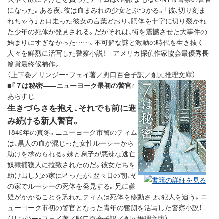
になった。ある夜、彼は血まみれの少女とぶつかる。「彼、切り刻ま
れちゃう」と口走った彼女の言葉どおり、胴体を十字に切り裂かれ
た少年の死体が発見される。だがそれは、街を震撼させた大事件の
始まりにすぎなかった……。不可解な謎と激動の時代を生き抜く
人々を鮮烈に活写した警察小説！ アメリカ探偵作家協会最優秀長
篇賞最終候補作。
（上下巻／リンジー・フェイ著／野口百合子訳／創元推理文庫）
■
『７は秘密――ニューヨーク最初の警官』
あらすじ
生きづらさを抱え、それでも前に進
み続ける新人警官。
1846年の真冬。ニューヨーク市警のティム
は、黒人の血が混じった女性ルーシーから
助けを求められる。妹と息子が悪辣な逃亡
奴隷捕獲人に拉致されたのだ。彼女たちを
助け出し兄の家に匿ったが、翌々日の朝、そ
の家でルーシーの死体を発見する。兄に嫌
疑がかかることを恐れたティムは死体を移動させ、犯人を追う。ニ
ューヨーク市初の警官となった青年の奮闘を活写した警察小説！
（リンジー・フェイ著／野口百合子訳／創元推理文庫）