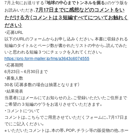
7月上旬にお送りする
『地球の中心までトンネルを掘る』
のゲラ版を
7月17日までに感想などのコメントをい
お読みいただき、
ただける方（コメントは３短編すべてについてお触れく
ださい）
・応募URL
以下のURLのフォームからお申し込みください。本書に収録される
短編のタイトルとページ数が書かれたリストの中から、読んでみた
いと思われる短編３つにチェックを入れてください。
https://pro.form-mailer.jp/fms/a3643c6074555
・応募期間
6月23日～6月30日まで
・募集人数
30名（応募多数の場合は抽選となります）
・結果発表
当選者にはメールにてお知らせの上、ご登録いただいたご住所まで
ご希望の３短編のゲラをお送りさせていただきます。
・コメントについて
コメントは、こちらでご用意させていただくフォームに、7月17日ま
でにご記入ください。
※ いただいたコメントは、本の帯、POP、チラシ等の販促物の他、ホー