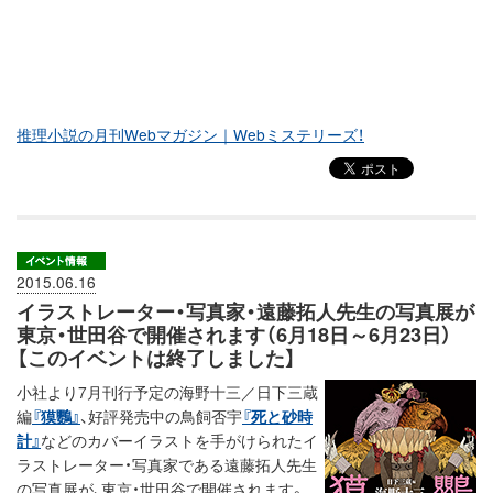
推理小説の月刊Webマガジン｜Webミステリーズ！
2015.06.16
イラストレーター・写真家・遠藤拓人先生の写真展が
東京・世田谷で開催されます（6月18日～6月23日）
【このイベントは終了しました】
小社より7月刊行予定の海野十三／日下三蔵
編
『獏鸚』
、好評発売中の鳥飼否宇
『死と砂時
計』
などのカバーイラストを手がけられたイ
ラストレーター・写真家である遠藤拓人先生
の写真展が、東京・世田谷で開催されます。