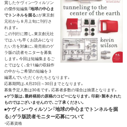
賞したケヴィン・ウィルソン
の傑作短編集
『地球の中心ま
でトンネルを掘る』
が東京創
元社から８月上旬に刊行さ
れます。
この刊行に際し、東京創元社
では、いち早くお読みになり
たい方を対象に、発売前のゲ
ラ版の読者モニターを募集
します。今回は短編集まるご
とではなく、全11編の収録作
の中からご希望の短編を３
編選んでいただくかたちとなります。
応募期間は、6月23日～30日までとなります。
募集予定人数は30名です。応募者多数の場合は抽選となります。
※ゲラ版は、最終稿前の原稿のコピーになります。印刷・製本された
ものではございませんので、ご了承ください。
ケヴィン・ウィルソン『地球の中心までトンネルを掘
■
る』ゲラ版読者モニター応募について
・応募資格