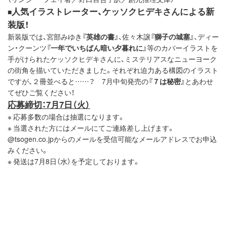
人気イラストレーター、ケッソクヒデキさんによる新
■
装版！
新装版では、宮部みゆき
『英雄の書』
、佐々木譲
『獅子の城塞』
、ディー
ン・クーンツ
『一年でいちばん暗い夕暮れに』
等のカバーイラストを
手がけられたケッソクヒデキさんに、ミステリアスなニューヨーク
の街角を描いていただきました。それぞれ迫力ある構図のイラスト
ですが、２冊並べると……？ 7月中旬発売の
『７は秘密』
とあわせ
てぜひご覧ください！
応募締切：7月7日（火）
※ 応募多数の場合は抽選になります。
※ 当選された方にはメールにてご連絡差し上げます。
@tsogen.co.jpからのメールを受信可能なメールアドレスでお申込
みください。
※ 発送は7月8日（水）を予定しております。