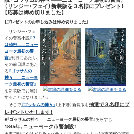
（リンジー・フェイ）新装版を３名様にプレゼント！
【応募は締め切りました】
【プレゼントのお申し込みは締め切りました】
リンジー・フェ
イの警察小説
『７
は秘密――ニュー
ヨーク最初の警
官』
刊行にあたり、
その前日譚にあた
る
『ゴッサムの
神々――ニューヨ
ーク最初の警官』
を新装版でお届け
することになりました。
抽選で３名様にプ
そこで
『ゴッサムの神々』
（上下巻）新装版を
レゼントいたします！
■
『ゴッサムの神々――ニューヨーク最初の警官』
あらすじ
1845年、ニューヨーク市警創設！
火事で顔にやけどを負ったティムは、創設まもないNY市警察の警官