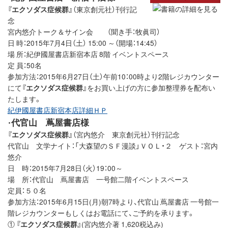
『エクソダス症候群』
（東京創元社）刊行記
念
宮内悠介トーク＆サイン会 （聞き手：牧眞司）
日 時：2015年7月4日（土） 15:00 ～（開場：14:45）
場 所：紀伊國屋書店新宿本店 8階 イベントスペース
定 員：50名
参加方法：2015年6月27日（土）午前10：00時より2階レジカウンター
にて
『エクソダス症候群』
をお買い上げの方に参加整理券を配布い
たします。
紀伊國屋書店新宿本店詳細ＨＰ
代官山 蔦屋書店様
・
『エクソダス症候群』
（宮内悠介 東京創元社）刊行記念
代官山 文学ナイト：「大森望のＳＦ漫談」ＶＯＬ・２ ゲスト：宮内
悠介
日 時：2015年7月28日（火）19：00～
場 所：代官山 蔦屋書店 一号館二階イベントスペース
定員：５０名
参加方法：2015年6月15日(月)朝7時より、代官山 蔦屋書店 一号館一
階レジカウンターもしくはお電話にて、ご予約を承ります。
①
『エクソダス症候群』
(宮内悠介著 1,620税込み)