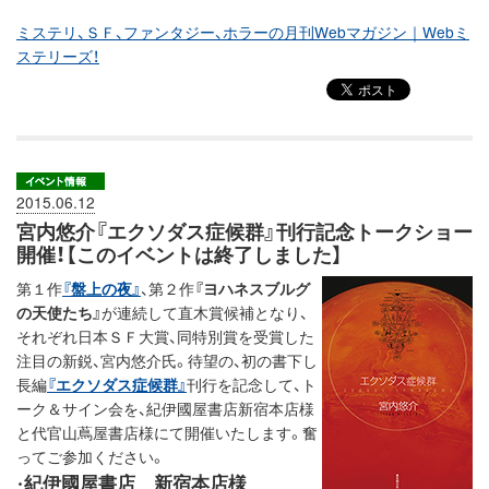
ミステリ、ＳＦ、ファンタジー、ホラーの月刊Webマガジン｜Webミ
ステリーズ！
2015.06.12
宮内悠介『エクソダス症候群』刊行記念トークショー
開催！【このイベントは終了しました】
第１作
『盤上の夜』
、第２作
『ヨハネスブルグ
の天使たち』
が連続して直木賞候補となり、
それぞれ日本ＳＦ大賞、同特別賞を受賞した
注目の新鋭、宮内悠介氏。待望の、初の書下し
長編
『エクソダス症候群』
刊行を記念して、ト
ーク＆サイン会を、紀伊國屋書店新宿本店様
と代官山蔦屋書店様にて開催いたします。奮
ってご参加ください。
紀伊國屋書店 新宿本店様
・