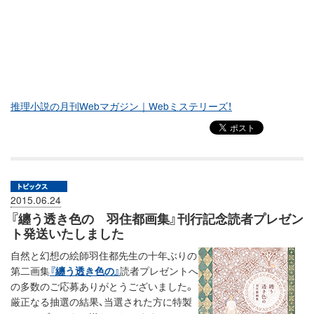
推理小説の月刊Webマガジン｜Webミステリーズ！
2015.06.24
『纏う透き色の 羽住都画集』刊行記念読者プレゼン
ト発送いたしました
自然と幻想の絵師羽住都先生の十年ぶりの
第二画集
『纏う透き色の』
読者プレゼントへ
の多数のご応募ありがとうございました。
厳正なる抽選の結果、当選された方に特製