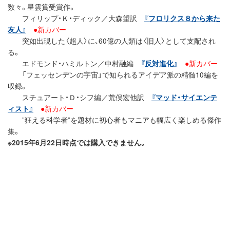
数々。星雲賞受賞作。
フィリップ・Ｋ・ディック／大森望訳
『フロリクス８から来た
友人』
●新カバー
突如出現した〈超人〉に、60億の人類は〈旧人〉として支配され
る。
エドモンド・ハミルトン／中村融編
『反対進化』
●新カバー
「フェッセンデンの宇宙」で知られるアイデア派の精髄10編を
収録。
スチュアート・Ｄ・シフ編／荒俣宏他訳
『マッド・サイエンテ
ィスト』
●新カバー
”狂える科学者”を題材に初心者もマニアも幅広く楽しめる傑作
集。
※2015年6月22日時点では購入できません。