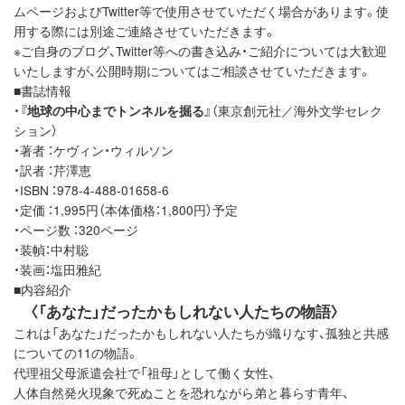
ムページおよびTwitter等で使用させていただく場合があります。使
用する際には別途ご連絡させていただきます。
※ご自身のブログ、Twitter等への書き込み・ご紹介については大歓迎
いたしますが、公開時期についてはご相談させていただきます。
■書誌情報
・
『地球の中心までトンネルを掘る』
（東京創元社／海外文学セレク
ション）
・著者 ：ケヴィン・ウィルソン
・訳者 ：芹澤恵
・ISBN ：978-4-488-01658-6
・定価 ：1,995円（本体価格：1,800円）予定
・ページ数 ：320ページ
・装幀：中村聡
・装画：塩田雅紀
■内容紹介
〈「あなた」だったかもしれない人たちの物語〉
これは「あなた」だったかもしれない人たちが織りなす、孤独と共感
についての11の物語。
代理祖父母派遣会社で「祖母」として働く女性、
人体自然発火現象で死ぬことを恐れながら弟と暮らす青年、