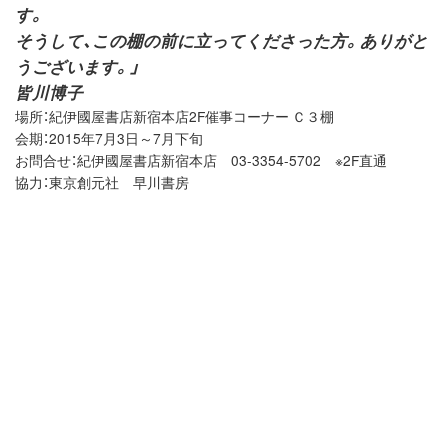
す。
そうして、この棚の前に立ってくださった方。ありがと
うございます。」
皆川博子
場所：紀伊國屋書店新宿本店2F催事コーナー Ｃ３棚
会期：2015年7月3日～7月下旬
お問合せ：紀伊國屋書店新宿本店 03-3354-5702 ※2F直通
協力：東京創元社 早川書房