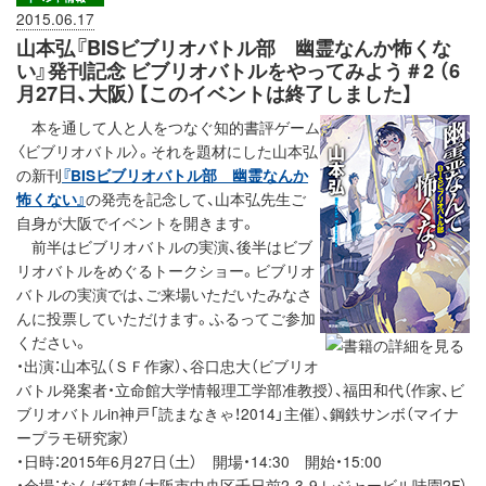
2015.06.17
山本弘『BISビブリオバトル部 幽霊なんか怖くな
い』発刊記念 ビブリオバトルをやってみよう＃2 （6
月27日、大阪）【このイベントは終了しました】
本を通して人と人をつなぐ知的書評ゲーム
〈ビブリオバトル〉。それを題材にした山本弘
の新刊
『BISビブリオバトル部 幽霊なんか
怖くない』
の発売を記念して、山本弘先生ご
自身が大阪でイベントを開きます。
前半はビブリオバトルの実演、後半はビブ
リオバトルをめぐるトークショー。ビブリオ
バトルの実演では、ご来場いただいたみなさ
んに投票していただけます。ふるってご参加
ください。
・出演：山本弘（ＳＦ作家）、谷口忠大（ビブリオ
バトル発案者・立命館大学情報理工学部准教授）、福田和代（作家、ビ
ブリオバトルin神戸「読まなきゃ！2014」主催）、鋼鉄サンボ（マイナ
ープラモ研究家）
・日時：2015年6月27日（土） 開場・14:30 開始・15:00
・会場：なんば紅鶴（大阪市中央区千日前2-3-9 レジャービル味園2F）