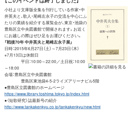
【このイベントは終了しました】
小社より文庫版全集を刊行している作家・中
井英夫と、歌人・尾崎左永子の交流を中心にふ
たりの業績を紹介する展覧会が、東京・池袋の
豊島区立中央図書館で開催されます。お近く
にお越しの際はぜひ足をお運びください。
「戦後70年 中井英夫と尾崎左永子展」
日時：2015年6月27日（土）～7月23日（木）
※7月13日は休館日
平日：10:00～22:00／土日祝：10:00
～18:00
会場：豊島区立中央図書館
豊島区東池袋4-5-2ライズアリーナビル5階
●豊島区立図書館のホームページ
https://www.library.toshima.tokyo.jp/index.html
●〈短歌研究〉誌最新号の紹介
http://www.tankakenkyu.co.jp/tankakenkyu/new.html