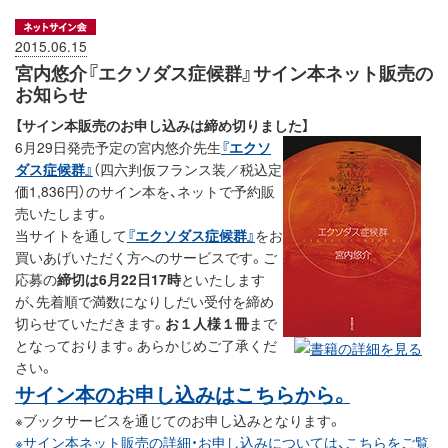
2015.06.15
宮内悠介『エクソダス症候群』サイン本ネット販売の
お知らせ
【サイン本販売のお申し込みは締め切りました】
6月29日発売予定の宮内悠介先生
『エクソ
ダス症候群』
（四六判仮フランス装／税込定
価1,836円）のサイン本を、ネットで予約販
売いたします。
当サイトを通して
『エクソダス症候群』
をお
買いあげいただく方へのサービスです。ご
応募の
締切は6月22日17時
といたします
が、先着順で満数になりしだい受付を締め
切らせていただきます。
お１人様１冊
まで
となっております。あらかじめご了承くだ
さい。
サイン本のお申し込みはこちらから。
※ブックサービスを通じてのお申し込みとなります。
※サイン本ネット販売の詳細・お申し込みについては、こちらをご覧