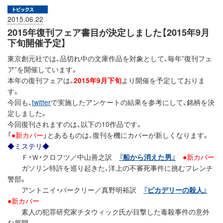
2015.06.22
2015年復刊フェア書目が決定しました【2015年9月
下旬開催予定】
東京創元社では、品切れ中の文庫作品を対象として、毎年”復刊フェ
ア”を開催しています。
本年の復刊フェアは、
2015年9月下旬
より開催を予定しておりま
す。
今回も、
twitter
で実施したアンケートの結果を参考にして、銘柄を決
定しました。
今回復刊されますのは、以下の10作品です。
「
●新カバー
」とあるものは、復刊を機にカバーが新しくなります。
◆ミステリ◆
Ｆ・Ｗ・クロフツ／中山善之訳
『船から消えた男』
●新カバー
ガソリン特許を巡り起きた、洋上の不審死事件に挑むフレンチ
警部。
アントニイ・バークリー／真野明裕訳
『ピカデリーの殺人』
●新カバー
素人の犯罪研究家チタウィック氏が目撃した毒殺事件の意外
な展開。