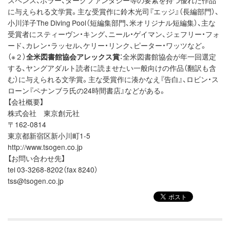
スペンス、ホラー、ダークファンタジー等の要素を持つ優れた作品
に与えられる文学賞。主な受賞作に鈴木光司『エッジ』（長編部門）、
小川洋子The Diving Pool（短編集部門、米オリジナル短編集）、主な
受賞者にスティーヴン・キング、ニール・ゲイマン、ジェフリー・フォ
ード、カレン・ラッセル、ケリー・リンク、ピーター・ワッツなど。
（※２）
全米図書館協会アレックス賞
：全米図書館協会が年一回選定
する、ヤングアダルト読者に読ませたい一般向けの作品（翻訳も含
む）に与えられる文学賞。主な受賞作に湊かなえ『告白』、ロビン・ス
ローン『ペナンブラ氏の24時間書店』などがある。
【会社概要】
株式会社 東京創元社
〒162-0814
東京都新宿区新小川町1-5
http://www.tsogen.co.jp
【お問い合わせ先】
tel 03-3268-8202（fax 8240）
tss@tsogen.co.jp