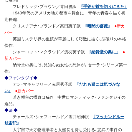
フレドリック・ブラウン／青田勝訳
『手斧が首を切りにきた』
1940年代のアメリカ地方都市を舞台に一青年の青春を描く初
期長編。
クリスチアナ・ブランド／髙田惠子訳
『暗闇の薔薇』
●新カ
バー
英国ミステリ界の重鎮が華麗にして巧緻に描く、型破りの本格
傑作。
シャーロット・マクラウド／浅羽莢子訳
『納骨堂の奥に』
●
新カバー
納骨堂の奥には、見知らぬ女性の死体が。セーラ・シリーズ第一
作。
◆ファンタジイ◆
アン・マキャフリー／赤尾秀子訳
『だれも猫には気づかな
い』
●新カバー
若き領主の摂政は猫!? 中世ロマンティック・ファンタジイの
逸品。
◆SF◆
チャールズ・シェフィールド／酒井昭伸訳
『マッカンドルー
航宙記』
大宇宙で天才物理学者と女船長を待ち受ける、驚異の事件の