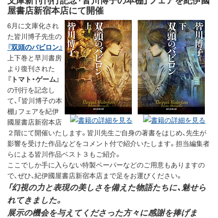
屋書店新宿本店にて開催
6月に文庫化され
た皆川博子先生の
『双頭のバビロン』
上下巻と早川書房
より復刊された
『トマト・ゲーム』
の刊行を記念し
て、「皆川博子の本
棚」フェアを紀伊
國屋書店新宿本店
２階にて開催いたします。皆川先生ご自身の著書をはじめ、先生が
影響を受けた作品などをコメント付で紹介いたします。担当編集者
らによる皆川作品ベスト３もご紹介。
ここでしか手に入らない特製ペーパーなどのご用意もありますの
で、ぜひ、紀伊國屋書店新宿本店まで足をお運びください。
「幻視の力と表現の美しさを備えた物語たちに、魅せら
れてきました。
展示の機会を与えてくださった方々に感謝を捧げま