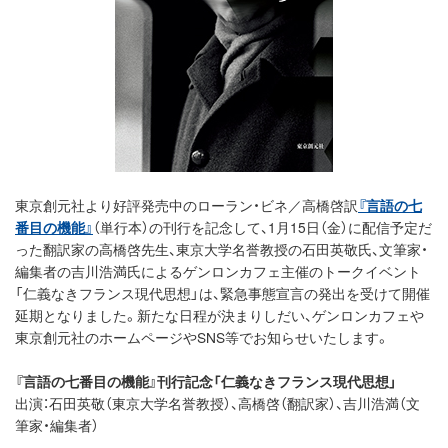
東京創元社より好評発売中のローラン・ビネ／高橋啓訳
『言語の七
番目の機能』
（単行本）の刊行を記念して、1月15日（金）に配信予定だ
った翻訳家の高橋啓先生、東京大学名誉教授の石田英敬氏、文筆家・
編集者の吉川浩満氏によるゲンロンカフェ主催のトークイベント
「仁義なきフランス現代思想」は、緊急事態宣言の発出を受けて開催
延期となりました。新たな日程が決まりしだい、ゲンロンカフェや
東京創元社のホームページやSNS等でお知らせいたします。
『言語の七番目の機能』刊行記念「仁義なきフランス現代思想」
出演：石田英敬（東京大学名誉教授）、高橋啓（翻訳家）、吉川浩満（文
筆家・編集者）