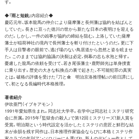
す。
◆
『雨と短銃』
内容紹介◆
慶応元年、坂本龍馬の仲介により薩摩藩と長州藩は協約を結ばんと
していた。長きに亘った徳川の世から新たな日本の夜明けを迎える
のだ。しかし、一件の凶事が協約の締結を阻む。上洛していた薩摩
藩士が稲荷神社の境内で長州藩士を斬り付けたというのだ。更に下
手人は目撃者の眼前で、逃げ場のない鳥居道から忽然と姿を眩ませ
た。このままでは協約協議の決裂は必定、倒幕の志も水泡と帰す。
憂慮した龍馬の依頼を受けて、若き尾張藩士・鹿野師光は単身捜査
に乗り出す。歴史の大きな転換点の裏で起きた、不可能犯罪の真実
とは。破格の評価を受けた『刀と傘 明治京洛推理帖』の前日譚にし
て、初となる長編時代本格推理。
著者紹介
伊吹亜門（イブキアモン ）
1991年愛知県生まれ。同志社大学卒。在学中は同志社ミステリ研究
会に所属。2015年「監獄舎の殺人」で第12回ミステリーズ！新人賞を
受賞。明治期という時代設定を活かしたミステリの意匠と鮮烈な結
末が余韻を残す同作は、日本推理作家協会ならびに本格ミステリ作
家クラブの年刊アンソロジーにも選ばれ、新人のデビュー作として