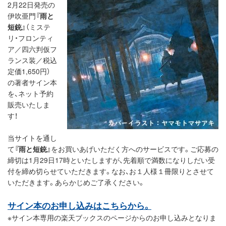
2月22日発売の
伊吹亜門
『雨と
短銃』
（ミステ
リ・フロンティ
ア／四六判仮フ
ランス装／税込
定価1,650円）
の著者サイン本
を、ネット予約
販売いたしま
す！
当サイトを通し
て
『雨と短銃』
をお買いあげいただく方へのサービスです。ご応募の
締切は1月29日17時といたしますが、先着順で満数になりしだい受
付を締め切らせていただきます。なお、お１人様１冊限りとさせて
いただきます。あらかじめご了承ください。
サイン本のお申し込みはこちらから。
※サイン本専用の楽天ブックスのページからのお申し込みとなりま