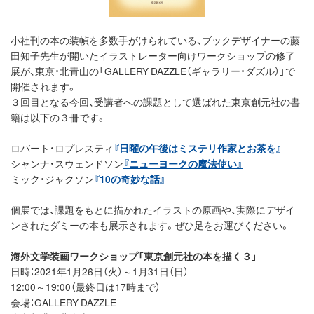
小社刊の本の装幀を多数手がけられている、ブックデザイナーの藤
田知子先生が開いたイラストレーター向けワークショップの修了
展が、東京・北青山の「GALLERY DAZZLE（ギャラリー・ダズル）」で
開催されます。
３回目となる今回、受講者への課題として選ばれた東京創元社の書
籍は以下の３冊です。
ロバート・ロプレスティ
『日曜の午後はミステリ作家とお茶を』
シャンナ・スウェンドソン
『ニューヨークの魔法使い』
ミック・ジャクソン
『10の奇妙な話』
個展では、課題をもとに描かれたイラストの原画や、実際にデザイ
ンされたダミーの本も展示されます。ぜひ足をお運びください。
海外文学装画ワークショップ「東京創元社の本を描く３」
日時：2021年1月26日（火）～1月31日（日）
12:00～19:00（最終日は17時まで）
会場：GALLERY DAZZLE