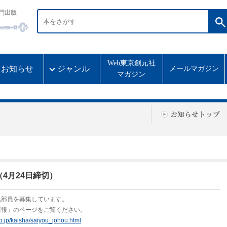
門出版
Web東京創元社
お知らせ
ジャンル
メールマガジン
マガジン
4月24日締切）
集部員を募集しています。
情報」のページをご覧ください。
o.jp/kaisha/saiyou_johou.html