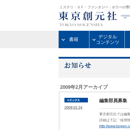
ミステリ・ＳＦ・ファンタジー・ホラーの専
デジタル
書籍
コンテンツ
2009年2月アーカイブ
編集部員募集（
2009.02.24
東京創元社では編
詳細は下記「採用
http://www.tsogen.c