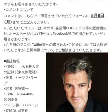
ゲラをお送りさせていただきます。
・コメントについて
5月8日
コメントは、こちらでご用意させていただくフォームに、
（月）
までにご記入ください。
※ いただいたコメントは、本の帯、書店用POP、チラシ等の販促物の
他、ホームページおよびTwitter、Facebook等で使用させていただく
場合があります。
※ご自身のブログ、Twitter等への書き込み・ご紹介については大歓迎
いたしますが、公開時期についてはご相談させていただきます。
■書誌情報
・『静寂――ある殺人者
の記録』（東京創元社）
・著者 ：トーマス・ラー
プ
・訳者 ：酒寄進一
・ISBN ：978-4-488-
01069-0
・ページ数 ：336ページ
・装幀：山田英春