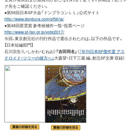
ク先をご確認ください。
●第56回日本SF大会「ドンブラコンＬＬ」公式サイト
http://www.donbura.com/sf56/ja/
●第48回星雲賞 参考候補作一覧・投票ページ
http://www.sf-fan.gr.jp/vote2017/
今回、東京創元社の刊行作品で選出されたのは、以下の作品です。
【日本短編部門】
石川宗生（いしかわ・むねお）
「吉田同名」
（
『年刊日本SF傑作選 アス
テロイド・ツリーの彼方へ』
大森望・日下三蔵 編、創元SF文庫 収録）