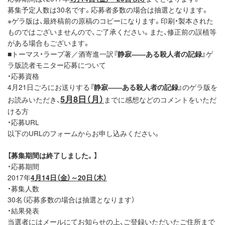
募集予定人数は30名です。応募者多数の場合は抽選となります。
※ゲラ版は、最終稿前の原稿のコピーになります。印刷・製本された
ものではございませんので、ご了承ください。また、修正前の誤植等
がある場合もございます。
■トーマス・ラープ著／酒寄進一訳
『静寂――ある殺人者の記録』
ゲ
ラ版読者モニター応募について
・応募資格
4月21日ごろにお送りする
『静寂――ある殺人者の記録』
のゲラ版を
5月8日（月）
お読みいただき、
までに感想などのコメントをいただ
ける方
・応募URL
以下のURLのフォームからお申し込みください。
【募集期間は終了しました。】
・応募期間
2017年
4月14日（金）～20日（木）
・募集人数
30名（応募多数の場合は抽選となります）
・結果発表
当選者にはメールにてお知らせの上、ご登録いただいたご住所まで