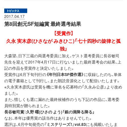
2017.04.17
第8回創元SF短編賞 最終選考結果
【受賞作】
久永 実木彦(ひさなが みきひこ)「七十四秒の旋律と孤
独」
大森望、日下三蔵の両選考委員に加え、ゲスト選考委員に長谷敏司
先生を迎えて2017年4月17日に行ないました最終選考会の結果、上
記の作品を受賞作と決定いたしました。
受賞作は6月下旬刊行の
《年刊日本SF傑作選》
に収録したのち、単体
の電子書籍として刊行し、また朗読音源化として配信いたします。
※久永実木彦氏は受賞を機に筆名を応募時の「久永み公彦」より改め
ました。
また、惜しくも選に漏れた最終候補作のうち下記の作品に、選考委
員特別賞が贈られました。
長谷敏司賞：久野 曜(ひさの よう)「銀の滴降る降る」
なお、本年は優秀賞の該当作はありませんでした。
選評は、6月中旬発売の
『ミステリーズ！』vol.83
にも掲載いたしま