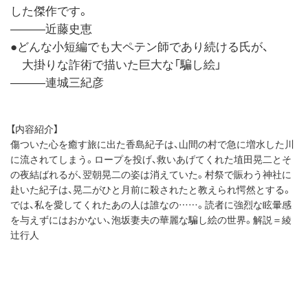
した傑作です。
―――近藤史恵
●どんな小短編でも大ペテン師であり続ける氏が、
大掛りな詐術で描いた巨大な「騙し絵」
―――連城三紀彦
【内容紹介】
傷ついた心を癒す旅に出た香島紀子は、山間の村で急に増水した川
に流されてしまう。ロープを投げ、救いあげてくれた埴田晃二とそ
の夜結ばれるが、翌朝晃二の姿は消えていた。村祭で賑わう神社に
赴いた紀子は、晃二がひと月前に殺されたと教えられ愕然とする。
では、私を愛してくれたあの人は誰なの……。読者に強烈な眩暈感
を与えずにはおかない、泡坂妻夫の華麗な騙し絵の世界。解説＝綾
辻行人