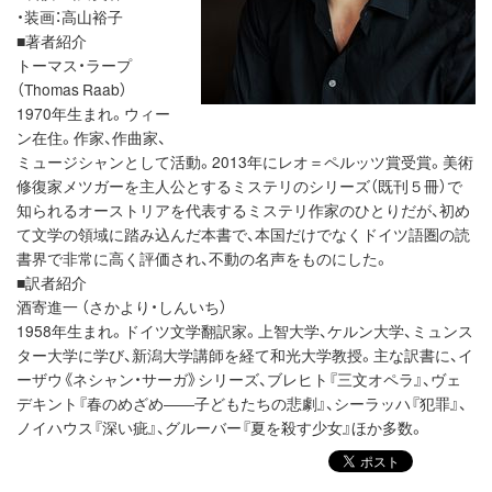
・装画：高山裕子
■著者紹介
トーマス・ラープ
（Thomas Raab）
1970年生まれ。ウィー
ン在住。作家、作曲家、
ミュージシャンとして活動。2013年にレオ＝ペルッツ賞受賞。美術
修復家メツガーを主人公とするミステリのシリーズ（既刊５冊）で
知られるオーストリアを代表するミステリ作家のひとりだが、初め
て文学の領域に踏み込んだ本書で、本国だけでなくドイツ語圏の読
書界で非常に高く評価され、不動の名声をものにした。
■訳者紹介
酒寄進一 （さかより・しんいち）
1958年生まれ。ドイツ文学翻訳家。上智大学、ケルン大学、ミュンス
ター大学に学び、新潟大学講師を経て和光大学教授。主な訳書に、イ
ーザウ《ネシャン・サーガ》シリーズ、ブレヒト『三文オペラ』、ヴェ
デキント『春のめざめ――子どもたちの悲劇』、シーラッハ『犯罪』、
ノイハウス『深い疵』、グルーバー『夏を殺す少女』ほか多数。