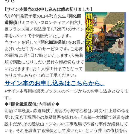
【サイン本販売のお申し込みは締め切りました】
5月29日発売予定の山本巧次先生
『開化鐵
道探偵』
（ミステリ・フロンティア／四六判
仮フランス装／税込定価1,728円）のサイン
本を、ネットで予約販売いたします。
当サイトを通して
『開化鐵道探偵』
をお買い
あげいただく方へのサービスです。ご応募
の締切は5月1日17時といたしますが、先着
順で満数になりしだい受付を締め切らせて
いただきます。お１人様１冊までとなって
おります。あらかじめご了承ください。
サイン本のお申し込みはこちらから。
※サイン本専用の楽天ブックスのページからのお申し込みとなりま
す。
◆
『開化鐵道探偵』
内容紹介◆
明治12年晩夏。鉄道局技手見習の小野寺乙松は、局長・井上勝の命を
受け、元八丁堀同心の草壁賢吾を訪れる。「京都―大津間で鉄道を建
設中だが、その逢坂山トンネルの工事現場で不審な事件が続発して
いる。それを調査する探偵として雇いたい」という井上の依頼を伝