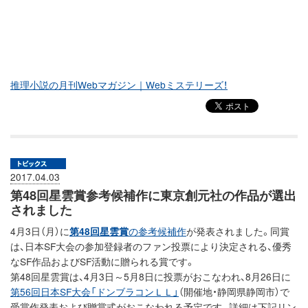
推理小説の月刊Webマガジン｜Webミステリーズ！
2017.04.03
第48回星雲賞参考候補作に東京創元社の作品が選出
されました
4月3日（月）に
第48回星雲賞
の参考候補作
が発表されました。同賞
は、日本SF大会の参加登録者のファン投票により決定される、優秀
なSF作品およびSF活動に贈られる賞です。
第48回星雲賞は、4月3日～5月8日に投票がおこなわれ、8月26日に
第56回日本SF大会「ドンブラコンＬＬ」
（開催地・静岡県静岡市）で
受賞作発表および贈賞式がおこなわれる予定です。詳細は下記リン