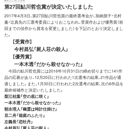
第27回鮎川哲也賞が決定いたしました
2017年4月3日、第27回鮎川哲也賞の最終選考会が、加納朋子・北村
薫・辻真先の三選考委員によりおこなわれ、受賞作および優秀賞（前
回までの佳作から賞名を変更しました）を下記のとおり決定しまし
た。
【受賞作】
今村昌弘「屍人荘の殺人」
【優秀賞】
一本木透「だから殺せなかった」
今回の鮎川哲也賞には2016年10月31日の締め切りまでに141作
品の応募があり、12月20日に行われた1次選考の結果、21作品が通
過しました。また、1月30日に行われた2次選考の結果、次の6作品を
最終候補作と決定いたしました。
梨江枯葉「空の底に咲く」
一本木透「だから殺せなかった」
朝永理人「幽霊は時計仕掛け」
亘二舟「箱庭のふたり」
左義長「恋牡丹」
今村昌弘「屍人荘の殺人」