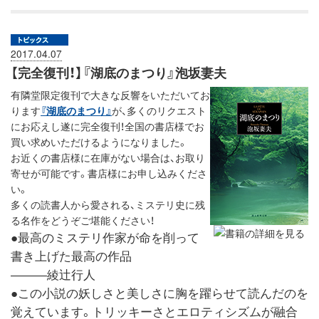
2017.04.07
【完全復刊！】『湖底のまつり』泡坂妻夫
有隣堂限定復刊で大きな反響をいただいてお
ります
『湖底のまつり』
が、多くのリクエスト
にお応えし遂に完全復刊！全国の書店様でお
買い求めいただけるようになりました。
お近くの書店様に在庫がない場合は、お取り
寄せが可能です。書店様にお申し込みくださ
い。
多くの読書人から愛される、ミステリ史に残
る名作をどうぞご堪能ください！
●最高のミステリ作家が命を削って
書き上げた最高の作品
―――綾辻行人
●この小説の妖しさと美しさに胸を躍らせて読んだのを
覚えています。トリッキーさとエロティシズムが融合