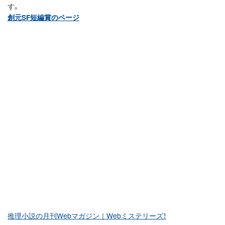
す。
創元SF短編賞のページ
推理小説の月刊Webマガジン｜Webミステリーズ！