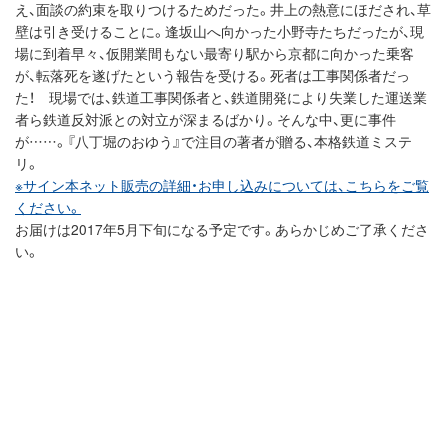
え、面談の約束を取りつけるためだった。井上の熱意にほだされ、草
壁は引き受けることに。逢坂山へ向かった小野寺たちだったが、現
場に到着早々、仮開業間もない最寄り駅から京都に向かった乗客
が、転落死を遂げたという報告を受ける。死者は工事関係者だっ
た！ 現場では、鉄道工事関係者と、鉄道開発により失業した運送業
者ら鉄道反対派との対立が深まるばかり。そんな中、更に事件
が……。『八丁堀のおゆう』で注目の著者が贈る、本格鉄道ミステ
リ。
※サイン本ネット販売の詳細・お申し込みについては、こちらをご覧
ください。
お届けは2017年5月下旬になる予定です。あらかじめご了承くださ
い。