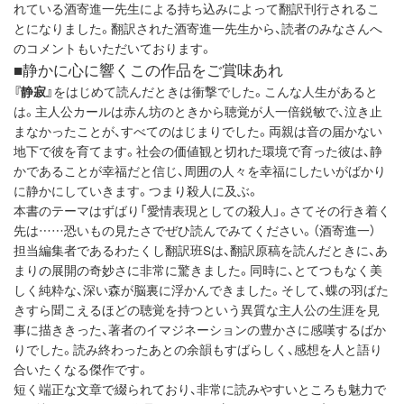
れている酒寄進一先生による持ち込みによって翻訳刊行されるこ
とになりました。翻訳された酒寄進一先生から、読者のみなさんへ
のコメントもいただいております。
■静かに心に響くこの作品をご賞味あれ
『静寂』
をはじめて読んだときは衝撃でした。こんな人生があると
は。主人公カールは赤ん坊のときから聴覚が人一倍鋭敏で、泣き止
まなかったことが、すべてのはじまりでした。両親は音の届かない
地下で彼を育てます。社会の価値観と切れた環境で育った彼は、静
かであることが幸福だと信じ、周囲の人々を幸福にしたいがばかり
に静かにしていきます。つまり殺人に及ぶ。
本書のテーマはずばり「愛情表現としての殺人」。さてその行き着く
先は……恐いもの見たさでぜひ読んでみてください。（酒寄進一）
担当編集者であるわたくし翻訳班Sは、翻訳原稿を読んだときに、あ
まりの展開の奇妙さに非常に驚きました。同時に、とてつもなく美
しく純粋な、深い森が脳裏に浮かんできました。そして、蝶の羽ばた
きすら聞こえるほどの聴覚を持つという異質な主人公の生涯を見
事に描ききった、著者のイマジネーションの豊かさに感嘆するばか
りでした。読み終わったあとの余韻もすばらしく、感想を人と語り
合いたくなる傑作です。
短く端正な文章で綴られており、非常に読みやすいところも魅力で