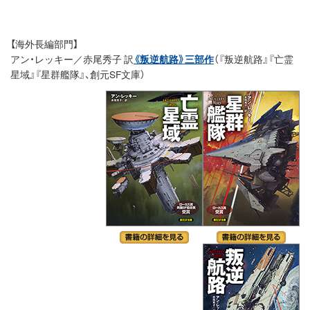
【海外長編部門】
アン・レッキー／赤尾秀子 訳
《叛逆航路》三部作
（『叛逆航路』『亡霊
星域』『星群艦隊』、創元SF文庫）