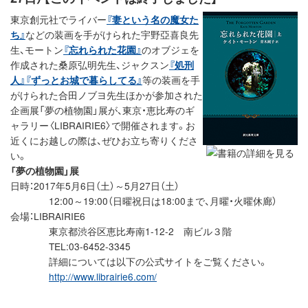
東京創元社でライバー
『妻という名の魔女た
ち』
などの装画を手がけられた宇野亞喜良先
生、モートン
『忘れられた花園』
のオブジェを
作成された桑原弘明先生、ジャクスン
『処刑
人』
『ずっとお城で暮らしてる』
等の装画を手
がけられた合田ノブヨ先生ほかが参加された
企画展「夢の植物園」展が、東京・恵比寿のギ
ャラリー〈LIBRAIRIE6〉で開催されます。お
近くにお越しの際は、ぜひお立ち寄りくださ
い。
「夢の植物園」展
日時：2017年5月6日（土）～5月27日（土）
12:00～19:00（日曜祝日は18:00まで、月曜・火曜休廊）
会場：LIBRAIRIE6
東京都渋谷区恵比寿南1-12-2 南ビル３階
TEL:03-6452-3345
詳細については以下の公式サイトをご覧ください。
http://www.librairie6.com/