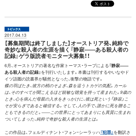
2017.04.13
【募集期間は終了しました】オーストリア発、純粋で
奇妙な殺人者の生涯を描く『静寂――ある殺人者の
記録』ゲラ版読者モニター大募集！！
6月、オーストリアの著名な作家トーマス・ラープによる
『静寂――
ある殺人者の記録』
を刊行いたします。本書は刊行するやいなやド
イツ語圏の読書界が騒然となった、衝撃の物語です。
蝶の羽ばたき、彼方の梢のそよぎ、森を這うトカゲの気配。カール
は、そのすべてが聞こえるほど鋭敏な聴覚を持って産まれた。9歳の
とき、心を病んだ母親の入水をきっかけに、彼は死という「静寂」こ
そが安らぎであると確信する。そして、人の手で、誰かに死を贈るこ
ともできるのだと。――この世界にとってあまりにも異質に生まれ
ついてしまった、純粋で奇妙な殺人者の生涯とは。
この作品は、フェルディナント・フォン・シーラッハ
『犯罪』
を翻訳さ