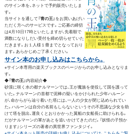
のサイン本を、ネットで予約販売いたしま
す。
当サイトを通して
『青の王』
をお買いあげい
ただく方へのサービスです。ご応募の締切
は4月10日17時といたしますが、先着順で
満数になりしだい受付を締め切らせていた
だきます。お１人様１冊までとなっており
ます。あらかじめご了承ください。
サイン本のお申し込みはこちらから。
※サイン本専用の楽天ブックスのページからのお申し込みとなりま
す。
◆
『青の王』
内容紹介◆
砂漠に咲く水の都ナルマーンでは、王が魔族を使役して国を護って
いた。ナルマーンの首都で泥棒の疑いをかけられた少年ハルーン
が、命からがら辿り着いた塔には、一人の少女が閉じ込められてい
た。ハルーンは自分の名前もしらないというその不思議な少女を助
けて塔を脱出、運良くとおりかかった翼船の女船長に助けられる。
だがナルマーンの軍があとを追いかけてきたのだ。『妖怪の子預か
ります』シリーズの著者の異世界ファンタジイ。
※サイン本ネット販売の詳細・お申し込みについては、こちらをご覧