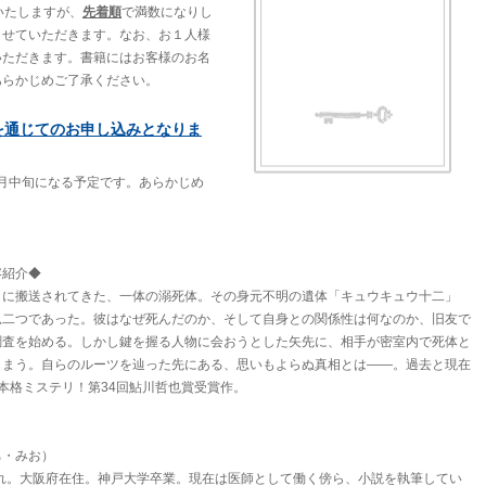
いたしますが、
先着順
で満数になりし
らせていただきます。なお、お１人様
いただきます。書籍にはお客様のお名
あらかじめご了承ください。
を通じてのお申し込みとなりま
10月中旬になる予定です。あらかじめ
容紹介◆
とに搬送されてきた、一体の溺死体。その身元不明の遺体「キュウキュウ十二」
瓜二つであった。彼はなぜ死んだのか、そして自身との関係性は何なのか、旧友で
調査を始める。しかし鍵を握る人物に会おうとした矢先に、相手が密室内で死体と
しまう。自らのルーツを辿った先にある、思いもよらぬ真相とは――。過去と現在
本格ミステリ！第34回鮎川哲也賞受賞作。
ち・みお）
まれ。大阪府在住。神戸大学卒業。現在は医師として働く傍ら、小説を執筆してい