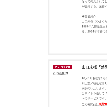
なって発見されて
が交錯する、医療×
◆著者紹介
山口未桜（やまぐ
1987年兵庫県生
る。2024年本作
山口未桜『禁
2024.08.29
10月11日発売予
判上製／税込定価1
約販売いたします
当サイトを通して
へのサービスです
8月
ご応募開始は