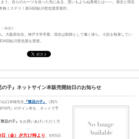
しまう。自らのルーツを辿った先にある、思いもよらぬ真相とは――。過去と現在
本格ミステリ！第34回鮎川哲也賞受賞作。
ち・みお）
まれ。大阪府在住。神戸大学卒業。現在は医師として働く傍ら、小説を執筆してい
で第34回鮎川哲也賞を受賞。
忌の子』ネットサイン本販売開始日のお知らせ
定の山口未桜先生
『禁忌の子』
（四六
,870円）のサイン本を、ネットで予
。
『禁忌の子』
をお買いあげいただく方
。
30日（金）夕方17時より
、9月5日