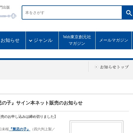
門出版
Web東京創元社
お知らせ
ジャンル
メールマガジン
マガジン
忌の子』サイン本ネット販売のお知らせ
販売のお申し込みは締め切りました】
口未桜
『禁忌の子』
（四六判上製／