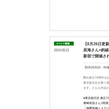
【8月26日更
辰海さん×斜
2024.08.21
新宿で開催さ
【8月26日10：
弊社創立70周年
東京創元社が取り扱
ます。どんな作品
■東京創元社 創立
青崎有吾さん×阿津
「偏愛短編ミステ