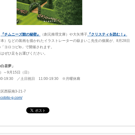
ィ
『チムニーズ館の秘密』
（創元推理文庫）や大矢博子
『クリスティを読む！』
本）などの装画を描かれたイラストレーターの嶽まいこ先生の個展が、8月28日
「ヨロコビto」で開催されます。
際はぜひ足をお運びください。
の白昼夢」
）～9月15日（日）
9:30 ／土日祝日 11:00-19:30 ※月曜休廊
南3-21-7
rocobito-g.com/