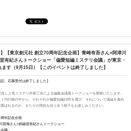
新】【東京創元社 創立70周年記念企画】青崎有吾さん×阿津川
線堂有紀さんトークショー「偏愛短編ミステリ会議」が東京・
れます（9月15日）【このイベントは終了しました】
00追記 応募受付は終了しました】
を記念し人気ミステリ作家三名による編集会議風トークショーを開催いたします。
う刊行物の中から、それぞれが偏愛短編10作を選び、それについて議論を進め
が選ばれるのか、またその理由を語り合う様子をお楽しみください。
70周年記念企画
川辰海さん×斜線堂有紀さんトークショー
リ会議」