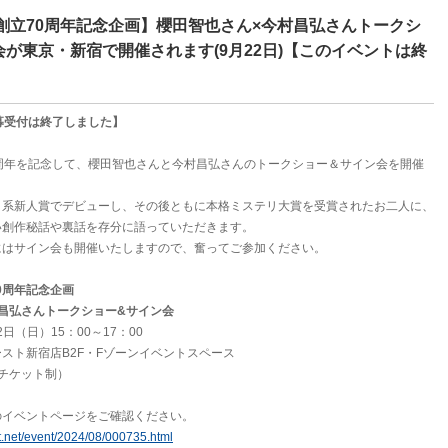
創立70周年記念企画】櫻田智也さん×今村昌弘さんトークシ
が東京・新宿で開催されます(9月22日)【このイベントは終
募受付は終了しました】
周年を記念して、櫻田智也さんと今村昌弘さんのトークショー＆サイン会を開催
リ系新人賞でデビューし、その後ともに本格ミステリ大賞を受賞されたお二人に、
い創作秘話や裏話を存分に語っていただきます。
にはサイン会も開催いたしますので、奮ってご参加ください。
70周年記念企画
昌弘さんトークショー&サイン会
2日（日）15：00～17：00
スト新宿店B2F・Fゾーンイベントスペース
（チケット制）
のイベントページをご確認ください。
t.net/event/2024/08/000735.html