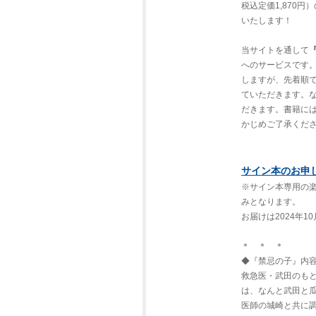
税込定価1,870
いたします！
当サイトを通して
へのサービスです。
しますが、先着順
ていただきます。
だきます。書籍に
かじめご了承くだ
サイン本のお申
※サイン本専用の
みとなります。
お届けは2024年
＊ ＊ ＊
◆『禁忌の子』内
救急医・武田のも
は、なんと武田と
医師の城崎と共に