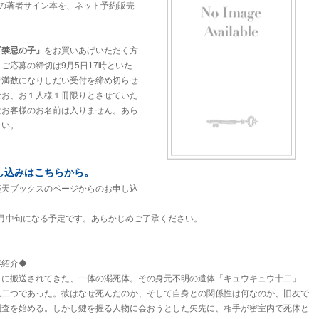
円）の著者サイン本を、ネット予約販売
『禁忌の子』
をお買いあげいただく方
ご応募の締切は9月5日17時といた
で満数になりしだい受付を締め切らせ
なお、お１人様１冊限りとさせていた
はお客様のお名前は入りません。あら
さい。
し込みはこちらから。
楽天ブックスのページからのお申し込
10月中旬になる予定です。あらかじめご了承ください。
容紹介◆
とに搬送されてきた、一体の溺死体。その身元不明の遺体「キュウキュウ十二」
瓜二つであった。彼はなぜ死んだのか、そして自身との関係性は何なのか、旧友で
調査を始める。しかし鍵を握る人物に会おうとした矢先に、相手が密室内で死体と