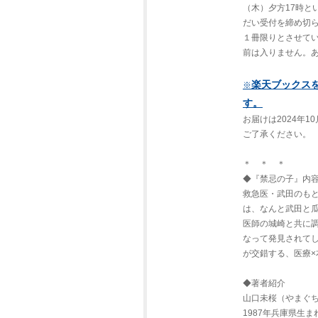
（木）夕方17時と
だい受付を締め切
１冊限りとさせて
前は入りません。
楽天ブックス
※
す。
お届けは2024年
ご了承ください。
＊ ＊ ＊
◆『禁忌の子』内
救急医・武田のも
は、なんと武田と
医師の城崎と共に
なって発見されて
が交錯する、医療×
◆著者紹介
山口未桜（やまぐ
1987年兵庫県生