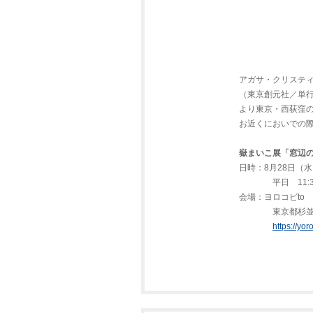
アガサ・クリステ
（東京創元社／単行
より東京・西荻窪の
お近くにおいでの
嶽まいこ展「窓辺
日時：8月28日（水
平日 11:30-1
会場：ヨロコビto
東京都杉並区西荻
https://yo