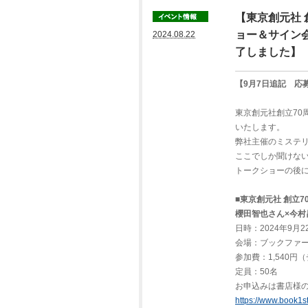
【東京創元社 
ョー＆サイン会
2024.08.22
了しました】
【9月7日追記 応
東京創元社創立70
いたします。
弊社主催のミステ
ここでしか聞けな
トークショーの後
■東京創元社 創立
櫻田智也さん×今村
日時：2024年9月2
会場：ブックファー
参加費：1,540円
定員：50名
お申込みは書店様
https://www.book1s