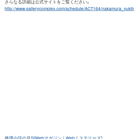
さらなる詳細は公式サイトをご覧ください。
http://www.gallerycomplex.com/schedule/ACT164/nakamura_yukihiro
推理小説の月刊Webマガジン｜Webミステリーズ！