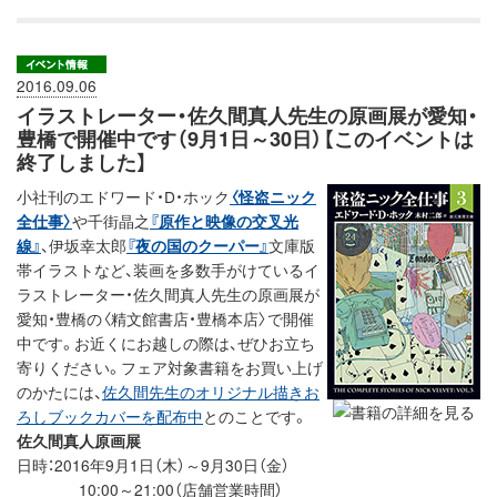
2016.09.06
イラストレーター・佐久間真人先生の原画展が愛知・
豊橋で開催中です（9月1日～30日）【このイベントは
終了しました】
小社刊のエドワード・D・ホック
〈怪盗ニック
全仕事〉
や千街晶之
『原作と映像の交叉光
線』
、伊坂幸太郎
『夜の国のクーパー』
文庫版
帯イラストなど、装画を多数手がけているイ
ラストレーター・佐久間真人先生の原画展が
愛知・豊橋の〈精文館書店・豊橋本店〉で開催
中です。お近くにお越しの際は、ぜひお立ち
寄りください。フェア対象書籍をお買い上げ
のかたには、
佐久間先生のオリジナル描きお
ろしブックカバーを配布中
とのことです。
佐久間真人原画展
日時：2016年9月1日（木）～9月30日（金）
10:00～21:00（店舗営業時間）