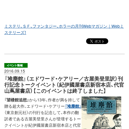
ミステリ、ＳＦ、ファンタジー、ホラーの月刊Webマガジン｜Webミ
ステリーズ！
2016.09.15
『堆塵館』（エドワード・ケアリー／古屋美登里訳）刊
行記念トークイベント（紀伊國屋書店新宿本店、代官
山蔦屋書店）【このイベントは終了しました】
『望楼館追想』
から13年、作者が満を持して
贈る超大作、エドワード・ケアリー
『堆塵館』
（東京創元社）の刊行を記念して、本作の翻
訳者である古屋美登里さんが登壇するトー
クイベントが紀伊國屋書店新宿本店と代官