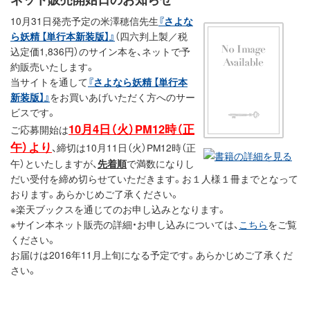
10月31日発売予定の米澤穂信先生
『さよな
ら妖精 【単行本新装版】』
（四六判上製／税
込定価1,836円）のサイン本を、ネットで予
約販売いたします。
当サイトを通して
『さよなら妖精 【単行本
新装版】』
をお買いあげいただく方へのサー
ビスです。
10月4日（火）PM12時（正
ご応募開始は
午）より
、締切は10月11日（火）PM12時（正
午）といたしますが、
先着順
で満数になりし
だい受付を締め切らせていただきます。お１人様１冊までとなって
おります。あらかじめご了承ください。
※楽天ブックスを通じてのお申し込みとなります。
※サイン本ネット販売の詳細・お申し込みについては、
こちら
をご覧
ください。
お届けは2016年11月上旬になる予定です。あらかじめご了承くだ
さい。