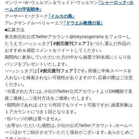
マンリー・Ｗ・ウェルマン＆ウェイド・ウェルマン
『シャーロック・ホ
ームズの宇宙戦争』
アーサー・Ｃ・クラーク
『イルカの島』
アレクサンドル・ベリャーエフ
『ドウエル教授の首』
■応募方法
東京創元社公式Twitterアカウント@tokyosogensha をフォローし
たうえで、ハッシュタグ【
#創元復刊フェア
】をつけ、選んだ作品の
おすすめ＆感想コメントをツイートしてください。
期間内に参加していただいた方の中から抽選で30名様にくらり缶
バッジをプレゼントいたします。
・ハッシュタグは【
#創元復刊フェア
】です。前後に半角スペースを
入れないと検索されない可能性がありますので、応募の際はご注意
ください。
・当選された方には、小社のTwitter公式アカウントよりDM機能で直
接ご連絡し、ご送付方法をご連絡いたします。
・期間内であれば、ひとり何回でもツイート可能ですが、抽選対象は
１アカウントにつき１回となります。
・缶バッジの柄は選べません。
・お寄せいただいた感想は、小社の公式Twitterアカウント、ホームペ
ージほかでご紹介させていただく場合がございます。あらかじめご
了承ください。