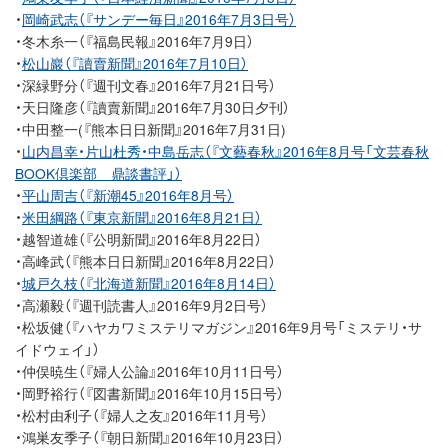
・
岡崎武志（『サンデー毎日』2016年7月3日号）
・冬木糸一（『福島民報』2016年7月9日）
・
松山巖（『讀賣新聞』2016年7月10日）
・深緑野分（『週刊文春』2016年7月21日号）
・天日隆彦（『讀賣新聞』2016年7月30日夕刊）
・中田整一(『熊本日日新聞』2016年7月31日)
・
山内昌幸・片山杜秀・中島岳志（『文藝春秋』2016年8月号「文芸春秋
BOOK倶楽部 鼎談書評」）
・
平山周吉（『新潮45』2016年8月号）
・
米田綱路（『東京新聞』2016年8月21日）
・越智道雄（『公明新聞』2016年8月22日）
・高峰武（『熊本日日新聞』2016年8月22日）
・
城戸久枝（『北海道新聞』2016年8月14日）
・高瀬毅（『週刊読書人』2016年9月2日号）
・松坂健（『ハヤカワミステリマガジン』2016年9月号「ミステリ・サ
イドウェイ」）
・仲俣暁生（『婦人公論』2016年10月11日号）
・岡野裕行（『図書新聞』2016年10月15日号）
・松村由利子（『婦人之友』2016年11月号）
・鴻巣友季子（『朝日新聞』2016年10月23日）