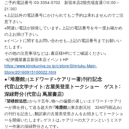
ご予約電話番号：03-3354-5702 新宿本店2階売場直通（10：00～
21：00）
※上記以外の電話番号にかけられてもご予約は承れませんのでご注
意下さい。
※間違い電話が頻発しています。上記の電話番号を今一度お確かめ
の上お掛け下さい。
※イベントに関するお問い合わせも、上記の電話番号までお願いい
たします。
その他の注意事項などは、書店様HPにてご確認ください。
・紀伊國屋書店新宿本店イベントHP
https://www.kinokuniya.co.jp/c/store/Shinjuku-Main-
Store/20160915100022.html
●『堆塵館』(エドワード・ケアリー著)刊行記念
代官山文学ナイト:古屋美登里トークショー ゲスト：
深緑野分（代官山 蔦屋書店）
『望楼館追想』
から十五年、物への偏愛の著しいエドワード・ケアリ
ーが満を持して送る超大作
『堆塵館』
(東京創元社 3240円税込み)
の刊行を記念し、翻訳家の古屋美登里さんをお招きしてトークショ
ーを開催いたします。ゲストは、ケアリーの大ファンというミステ
リー作家の深緑野分さんです。