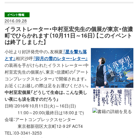
2016.09.28
イラストレーター・中村至宏先生の個展が東京・信濃
町でひらかれます（10月11日～16日）【このイベント
は終了しました】
小社より好評発売中の、友桐夏
『星を撃ち落
とす』
相沢沙呼
『卯月の雪のレター・レター』
の装画を手がけられたイラストレーター・中
村至宏先生の個展が、東京・信濃町の「アート
コンプレックスセンター」で開催されます。
お近くにお越しの際は足をお運びください。
中村至宏個展「どうして生命は、こんな美し
い夜にも涙を流すのだろう」
日時：2016年10月11日(火)～16日(日)
11:00～20:00(最終日は18:00まで)
会場：アートコンプレックスセンター
東京都新宿区大京町12-9 2F ACT4
TEL：03-3341-3253