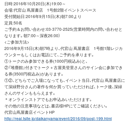
日時:2016年10月20日(木)19:00～
会場:代官山 蔦屋書店 1号館2階イベントスペース
受付開始日:2016年9月15日(木)朝7:00より
定員:50名
ご予約＆お問い合わせ:03-3770-2525(営業時間内の問い合わせと
なります。朝7:00～深夜26:00）
<ご参加方法>
2016年9月15日(木)朝7時より、代官山 蔦屋書店 1号館1階レジカ
ウンターもしくはお電話にて、ご予約を承ります。
①トークのみ参加できる券(1000円税込み)と、
②『堆塵館』付きでトーク＋古屋美登里さんのサイン会に参加でき
る券(3500円税込み)があります。
①②、どちらでご入場になっても、イベント当日、代官山 蔦屋書店に
て深緑野分さんの著作を何か買っていただければ、トーク後、深緑
さんのサインももらえます。
＊オンラインストアでもお申込みいただけます。
その他の注意事項などは、書店様HPにてご確認ください。
代官山蔦屋書店イベントHP
http://real.tsite.jp/daikanyama/event/2016/09/post-199.html