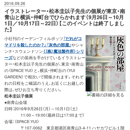
2016.09.26
イラストレーター・松本圭以子先生の個展が東京・南
青山と横浜・仲町台でひらかれます（9月26日～10月
1日／10月17日～22日）【このイベントは終了しまし
た】
小社刊のイーデン・フィルポッツ
『だれがコ
マドリを殺したのか？』
『灰色の部屋』
やシャ
ンナ・スウェンドソン
〈（株）魔法製作所〉シリ
ーズ
などの装画を手がけているイラストレー
ター・松本圭以子先生の個展が、東京・南青山
の〈SPACE YUI〉と、横浜・仲町台の〈YUI
GARDEN〉で相次いで開催されます。それぞ
れの日程をご確認のうえ、お近くにお越しの
際は、ぜひお立ち寄りください。
松本圭以子個展
●南青山会場
日時：2016年9月26日（月）～10月1日（土）
11:00～19:00（最終日は17:00まで）
会場：〈SPACE YUI〉
〒107-0062 東京都港区南青山3-4-11 ハヤカワビル１階