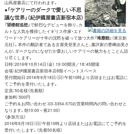
山蔦屋書店にて行われます。
●「ケアリーのダークで愛しい不思
議な世界」（紀伊國屋書店新宿本店）
『望楼館追想』
で鮮烈なデビューを飾り、カ
ルトな人気を獲得したイギリス作家・エド
ワード・ケアリーが十年の沈黙を破って放つ大作
『堆塵館』
（東京創
元社）。本作の翻訳者である古屋美登里さんと、書評家の豊﨑由美さ
んが、ダークなのになぜだか愛おしいケアリーの魅力をとことん語
り尽くします。
日時：2016年10月14日（金） 19：00開演／18：45開場
会場：紀伊國屋書店新宿本店8階イベントスペース
受付開始日:2016年9月18日（日）午前10時より店頭またはお電話に
てご予約を受付いたします。
定員：50名様（先着順）
参加料：500円
ご予約＆お問い合わせ：03-3354-5702(営業時間内の問い合わせと
なります。朝10:00～夜21:00）
〈参加方法〉
2016年9月18日（日）午前10時より店頭またはお電話にてご予約を
受付いたします。（先着50名様）