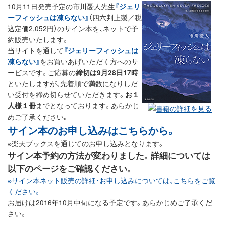
10月11日発売予定の市川憂人先生
『ジェリ
ーフィッシュは凍らない』
（四六判上製／税
込定価2,052円）のサイン本を、ネットで予
約販売いたします。
当サイトを通して
『ジェリーフィッシュは
凍らない』
をお買いあげいただく方へのサ
ービスです。ご応募の
締切は9月28日17時
といたしますが、先着順で満数になりしだ
い受付を締め切らせていただきます。
お１
人様１冊
までとなっております。あらかじ
めご了承ください。
サイン本のお申し込みはこちらから。
※楽天ブックスを通じてのお申し込みとなります。
サイン本予約の方法が変わりました。詳細については
以下のページをご確認ください。
※サイン本ネット販売の詳細・お申し込みについては、こちらをご覧
ください。
お届けは2016年10月中旬になる予定です。あらかじめご了承くだ
さい。