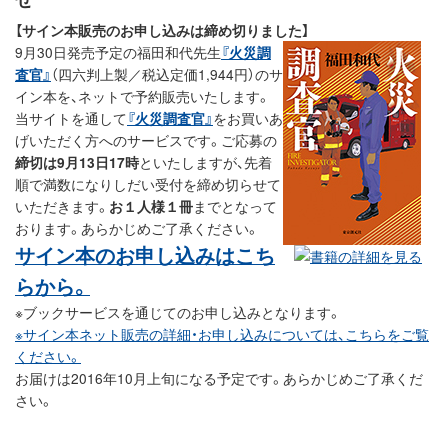
【サイン本販売のお申し込みは締め切りました】
9月30日発売予定の福田和代先生
『火災調
査官』
（四六判上製／税込定価1,944円）のサ
イン本を、ネットで予約販売いたします。
当サイトを通して
『火災調査官』
をお買いあ
げいただく方へのサービスです。ご応募の
締切は9月13日17時
といたしますが、先着
順で満数になりしだい受付を締め切らせて
いただきます。
お１人様１冊
までとなって
おります。あらかじめご了承ください。
サイン本のお申し込みはこち
らから。
※ブックサービスを通じてのお申し込みとなります。
※サイン本ネット販売の詳細・お申し込みについては、こちらをご覧
ください。
お届けは2016年10月上旬になる予定です。あらかじめご了承くだ
さい。