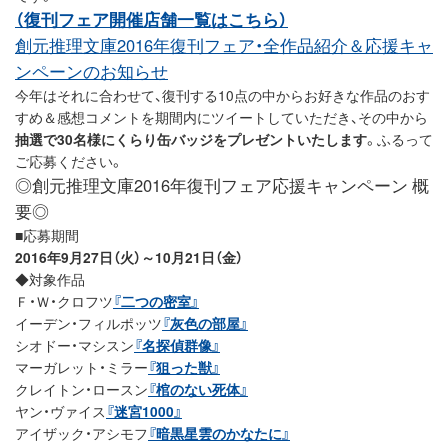
（復刊フェア開催店舗一覧はこちら）
創元推理文庫2016年復刊フェア・全作品紹介＆応援キャ
ンペーンのお知らせ
今年はそれに合わせて、復刊する10点の中からお好きな作品のおす
すめ＆感想コメントを期間内にツイートしていただき、その中から
抽選で30名様にくらり缶バッジをプレゼントいたします
。ふるって
ご応募ください。
◎創元推理文庫2016年復刊フェア応援キャンペーン 概
要◎
■応募期間
2016年9月27日（火）～10月21日（金）
◆対象作品
Ｆ・Ｗ・クロフツ
『二つの密室』
イーデン・フィルポッツ
『灰色の部屋』
シオドー・マシスン
『名探偵群像』
マーガレット・ミラー
『狙った獣』
クレイトン・ロースン
『棺のない死体』
ヤン・ヴァイス
『迷宮1000』
アイザック・アシモフ
『暗黒星雲のかなたに』