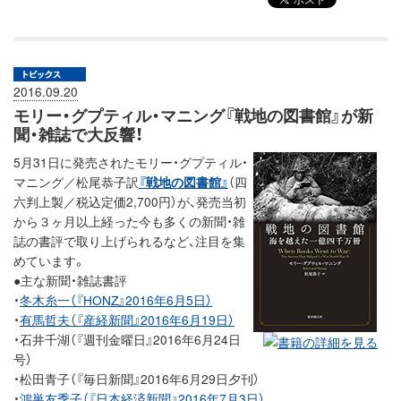
2016.09.20
モリー・グプティル・マニング『戦地の図書館』が新
聞・雑誌で大反響！
5月31日に発売されたモリー・グプティル・
マニング／松尾恭子訳
『戦地の図書館』
（四
六判上製／税込定価2,700円）が、発売当初
から３ヶ月以上経った今も多くの新聞・雑
誌の書評で取り上げられるなど、注目を集
めています。
●主な新聞・雑誌書評
・
冬木糸一（『HONZ』2016年6月5日）
・
有馬哲夫（『産経新聞』2016年6月19日）
・石井千湖（『週刊金曜日』2016年6月24日
号）
・松田青子（『毎日新聞』2016年6月29日夕刊）
・
鴻巣友季子（『日本経済新聞』2016年7月3日）