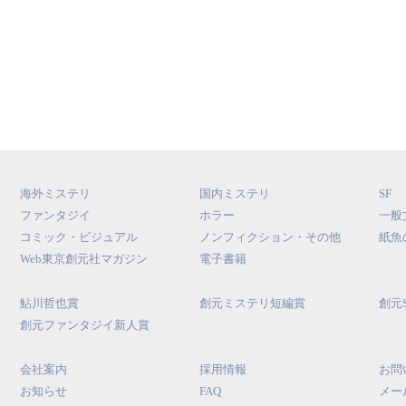
海外ミステリ
国内ミステリ
SF
ファンタジイ
ホラー
一般
コミック・ビジュアル
ノンフィクション・その他
紙魚
Web東京創元社マガジン
電子書籍
鮎川哲也賞
創元ミステリ短編賞
創元
創元ファンタジイ新人賞
会社案内
採用情報
お問
お知らせ
FAQ
メー