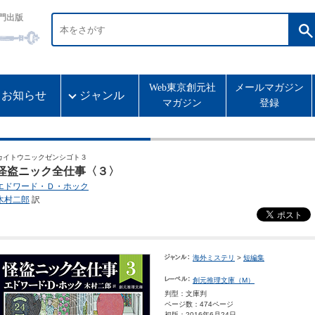
門出版
Web東京創元社
メールマガジン
お知らせ
ジャンル
マガジン
登録
カイトウニックゼンシゴト３
怪盗ニック全仕事〈３〉
エドワード・Ｄ・ホック
木村二郎
訳
海外ミステリ
>
短編集
創元推理文庫（M）
判型：文庫判
ページ数：474ページ
初版：2016年6月24日