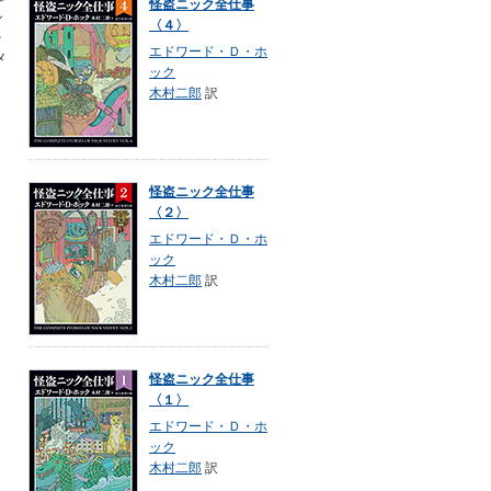
怪盗ニック全仕事
ル
〈４〉
を
エドワード・Ｄ・ホ
メ
ック
木村二郎
訳
怪盗ニック全仕事
〈２〉
エドワード・Ｄ・ホ
ック
木村二郎
訳
怪盗ニック全仕事
〈１〉
エドワード・Ｄ・ホ
ック
木村二郎
訳