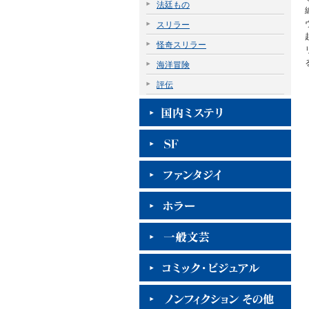
法廷もの
スリラー
怪奇スリラー
海洋冒険
評伝