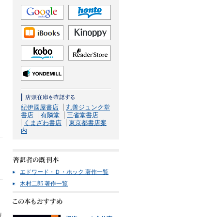
紀伊國屋書店
丸善ジュンク堂
書店
有隣堂
三省堂書店
くまざわ書店
東京都書店案
内
エドワード・Ｄ・ホック 著作一覧
木村二郎 著作一覧
短