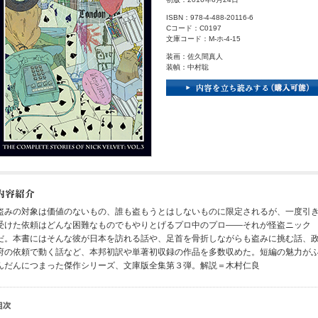
ISBN：978-4-488-20116-6
Cコード：C0197
文庫コード：M-ホ-4-15
装画：佐久間真人
装幀：中村聡
盗みの対象は価値のないもの、誰も盗もうとはしないものに限定されるが、一度引
受けた依頼はどんな困難なものでもやりとげるプロ中のプロ――それが怪盗ニック
だ。本書にはそんな彼が日本を訪れる話や、足首を骨折しながらも盗みに挑む話、
府の依頼で動く話など、本邦初訳や単著初収録の作品を多数収めた。短編の魅力が
んだんにつまった傑作シリーズ、文庫版全集第３弾。解説＝木村仁良