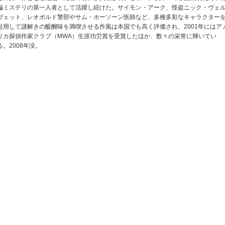
編ミステリの第一人者として活躍し続けた。サイモン・アーク、怪盗ニック・ヴェ
ヴェット、レオポルド警部やサム・ホーソーン医師など、多種多彩なキャラクター
起用して謎解きの醍醐味を満喫させる作風は本国でも高く評価され、2001年にはア
リカ探偵作家クラブ（MWA）生涯功労賞を受賞したほか、数々の栄誉に輝いてい
る。2008年没。