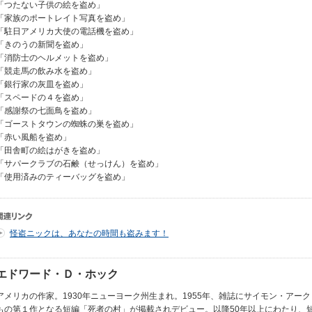
「つたない子供の絵を盗め」
「家族のポートレイト写真を盗め」
「駐日アメリカ大使の電話機を盗め」
「きのうの新聞を盗め」
「消防士のヘルメットを盗め」
「競走馬の飲み水を盗め」
「銀行家の灰皿を盗め」
「スペードの４を盗め」
「感謝祭の七面鳥を盗め」
「ゴーストタウンの蜘蛛の巣を盗め」
「赤い風船を盗め」
「田舎町の絵はがきを盗め」
「サパークラブの石鹸（せっけん）を盗め」
「使用済みのティーバッグを盗め」
怪盗ニックは、あなたの時間も盗みます！
エドワード・Ｄ・ホック
アメリカの作家。1930年ニューヨーク州生まれ。1955年、雑誌にサイモン・アーク
もの第１作となる短編「死者の村」が掲載されデビュー。以降50年以上にわたり、