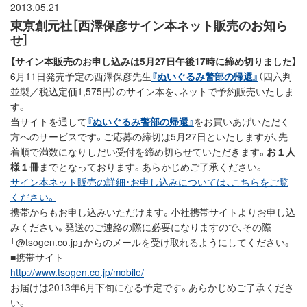
2013.05.21
東京創元社［西澤保彦サイン本ネット販売のお知ら
せ］
【サイン本販売のお申し込みは5月27日午後17時に締め切りました】
6月11日発売予定の西澤保彦先生
『ぬいぐるみ警部の帰還』
（四六判
並製／税込定価1,575円）のサイン本を、ネットで予約販売いたしま
す。
当サイトを通して
『ぬいぐるみ警部の帰還』
をお買いあげいただく
方へのサービスです。ご応募の締切は5月27日といたしますが、先
着順で満数になりしだい受付を締め切らせていただきます。
お１人
様１冊
までとなっております。あらかじめご了承ください。
サイン本ネット販売の詳細・お申し込みについては、こちらをご覧
ください。
携帯からもお申し込みいただけます。小社携帯サイトよりお申し込
みください。発送のご連絡の際に必要になりますので、その際
「@tsogen.co.jp」からのメールを受け取れるようにしてください。
■携帯サイト
http://www.tsogen.co.jp/mobile/
お届けは2013年6月下旬になる予定です。あらかじめご了承くださ
い。