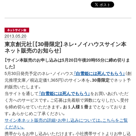
2013.05.20
東京創元社［【30冊限定】ネレ・ノイハウスサイン本
ネット販売のお知らせ］
【サイン本販売のお申し込みは5月20日午後20時55分に締め切りま
した】
5月30日発売予定のネレ・ノイハウス
『白雪姫には死んでもらう』
（創
元推理文庫／税込定価1,365円）のサイン本を、
30冊限定
でネット予
約販売いたします。
当サイトを通して
『白雪姫には死んでもらう』
をお買いあげいただ
く方へのサービスです。ご応募は先着順で満数になりしだい、受付
を締め切らせていただきます。
お１人様１冊
までとなっておりま
す。あらかじめご了承ください。
サイン本ネット販売の詳細・お申し込みについては、こちらをご覧
ください。
携帯からもお申し込みいただけます。小社携帯サイトよりお申し込