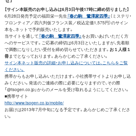
【サイン本販売のお申し込みは6月3日午後17時に締め切りました】
6月28日発売予定の福田栄一先生
『春の駒 鷺澤家四季』
（ミステリ・
フロンティア／四六判仮フランス装／税込定価1,575円）のサイン
本を、ネットで予約販売いたします。
当サイトを通して
『春の駒 鷺澤家四季』
をお買いあげいただく方
へのサービスです。ご応募の締切は6月3日といたしますが、先着順
で満数になりしだい受付を締め切らせていただきます。
お１人様１
冊
までとなっております。あらかじめご了承ください。
サイン本ネット販売の詳細・お申し込みについては、こちらをご覧
ください。
携帯からもお申し込みいただけます。小社携帯サイトよりお申し込
みください。発送のご連絡の際に必要になりますので、その際
「@tsogen.co.jp」からのメールを受け取れるようにしてください。
■携帯サイト
http://www.tsogen.co.jp/mobile/
お届けは2013年7月中旬になる予定です。あらかじめご了承くださ
い。