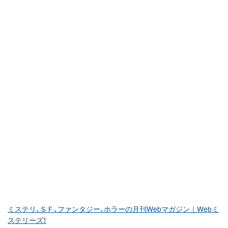
ミステリ、ＳＦ、ファンタジー、ホラーの月刊Webマガジン｜Webミ
ステリーズ！