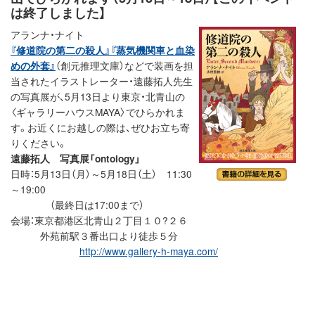
は終了しました】
アランナ・ナイト
『修道院の第二の殺人』
『蒸気機関車と血染
めの外套』
（創元推理文庫）などで装画を担
当されたイラストレーター・遠藤拓人先生
の写真展が、5月13日より東京・北青山の
〈ギャラリーハウスMAYA〉でひらかれま
す。お近くにお越しの際は、ぜひお立ち寄
りください。
遠藤拓人 写真展「ontology」
日時：5月13日（月）～5月18日（土） 11:30
～19:00
（最終日は17:00まで）
会場：東京都港区北青山２丁目１０?２６
外苑前駅３番出口より徒歩５分
http://www.gallery-h-maya.com/