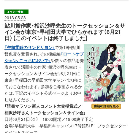
2013.05.23
鮎川賞作家・相沢沙呼先生のトークセッション＆サ
イン会が東京・早稲田大学でひらかれます（6月21
日）【このイベントは終了しました】
『午前零時のサンドリヨン』
で第19回鮎川
哲也賞を受賞され、その後続編
『ロートケプ
シェン、こっちにおいで』
や数々の作品を発
表されて活躍中の作家・相沢沙呼先生のト
ークセッション＆サイン会が、6月21日に
東京・早稲田の早稲田大学キャンパス内に
ておこなわれます。参加をご希望されるか
たは、下記のイベント公式ページよりお申
し込みください。
「読書マラソン新人コメント大賞授賞式／
相沢沙呼さんトークセッション＆サイン会」
日時：6月21日（金） 16:00開場／19:00終了予定
会場：早稲田大学 早稲田キャンパス17号館B1F ブックセンター
イベントスペース