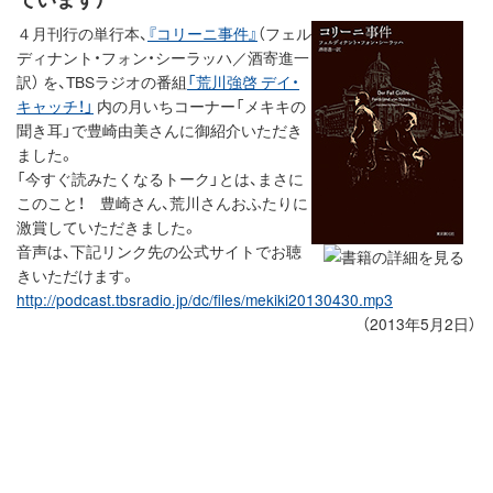
４月刊行の単行本、
『コリーニ事件』
（フェル
ディナント・フォン・シーラッハ／酒寄進一
訳） を、TBSラジオの番組
「荒川強啓 デイ・
キャッチ！」
内の月いちコーナー「メキキの
聞き耳」で豊崎由美さんに御紹介いただき
ました。
「今すぐ読みたくなるトーク」とは、まさに
このこと！ 豊崎さん、荒川さんおふたりに
激賞していただきました。
音声は、下記リンク先の公式サイトでお聴
きいただけます。
http://podcast.tbsradio.jp/dc/files/mekiki20130430.mp3
（2013年5月2日）