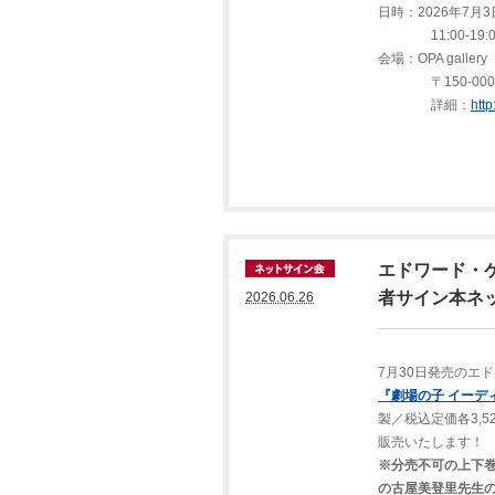
日時：2026年7月
11:00-19:0
会場：OPA gall
〒150-0001 
詳細：
http
エドワード・
者サイン本ネ
2026.06.26
7月30日発売のエ
『劇場の子 イーデ
製／税込定価各3,
販売いたします！
※分売不可の上下
の古屋美登里先生