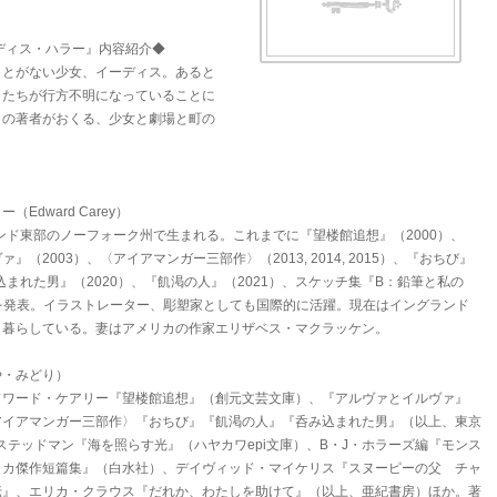
ディス・ハラー』内容紹介◆
ことがない少女、イーディス。あると
もたちが行方不明になっていることに
』の著者がおくる、少女と劇場と町の
Edward Carey）
ランド東部のノーフォーク州で生まれる。これまでに『望楼館追想』（2000）、
』（2003）、〈アイアマンガー三部作〉（2013, 2014, 2015）、『おちび』
み込まれた男』（2020）、『飢渇の人』（2021）、スケッチ集『B：鉛筆と私の
1）を発表。イラストレーター、彫塑家としても国際的に活躍。現在はイングランド
と暮らしている。妻はアメリカの作家エリザベス・マクラッケン。
や・みどり）
ドワード・ケアリー『望楼館追想』（創元文芸文庫）、『アルヴァとイルヴァ』
アイアマンガー三部作〉『おちび』『飢渇の人』『呑み込まれた男』（以上、東京
ステッドマン『海を照らす光』（ハヤカワepi文庫）、B・J・ホラーズ編『モンス
リカ傑作短篇集』（白水社）、デイヴィッド・マイケリス『スヌーピーの父 チャ
伝』、エリカ・クラウス『だれか、わたしを助けて』（以上、亜紀書房）ほか。著