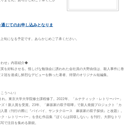
入りません。あらかじめご了承くださ
を通じてのお申し込みとなりま
8月上旬になる予定です。あらかじめご了承ください。
合わせ』内容紹介◆
現実を好転させる。怪しげな勉強会に誘われた会社員の大野由佳は、殺人事件に巻
賞２冠を達成し鮮烈なデビューを飾った著者、待望のオリジナル短編集。
・こうへい）
生まれ。東京大学大学院修士課程修了。2022年、「ルナティック・レトリーバー」
ーズ！新人賞を受賞。23年、「麻坂家の双子喧嘩」で新人発掘プロジェクト「カ
期入選（刊行の際に『バイバイ、サンタクロース 麻坂家の双子探偵』と改題）。
ック・レトリーバー」を含む作品集『ぼくらは回収しない』を刊行。大胆なトリ
描写で注目を集める新鋭。