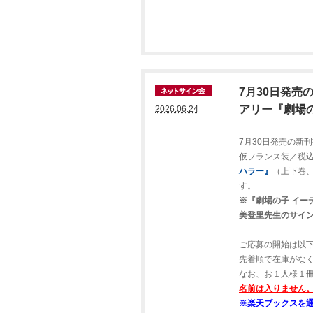
7月30日発
アリー『劇場
2026.06.24
7月30日発売の新
仮フランス装／税込
ハラー』
（上下巻、
す。
※『劇場の子 イ
美登里先生のサイ
ご応募の開始は以
先着順で在庫がな
なお、お１人様１
名前は入りません
※楽天ブックスを