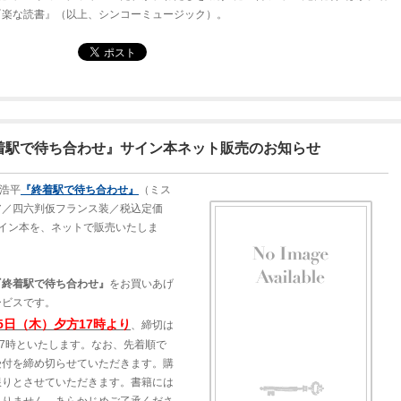
『楽な読書』（以上、シンコーミュージック）。
着駅で待ち合わせ』サイン本ネット販売のお知らせ
門浩平
『終着駅で待ち合わせ』
（ミス
ア／四六判仮フランス装／税込定価
者サイン本を、ネットで販売いたしま
『終着駅で待ち合わせ』
をお買いあげ
ービスです。
25日（木）夕方17時より
、締切は
17時といたします。なお、先着順で
受付を締め切らせていただきます。購
限りとさせていただきます。書籍には