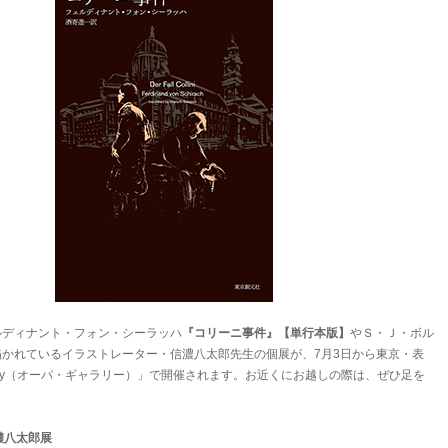
ルディナント・フォン・シーラッハ
『コリーニ事件』【単行本版】
やＳ・Ｊ・ボル
かれているイラストレーター・信濃八太郎先生の個展が、7月3日から東京・表
allery（オーパ・ギャラリー）」で開催されます。お近くにお越しの際は、ぜひ足を
濃八太郎展