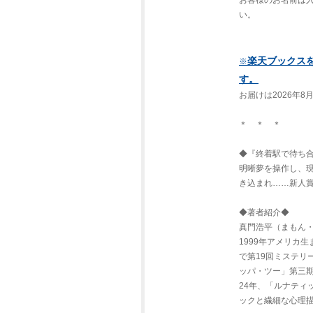
お客様のお名前は
い。
楽天ブックス
※
す。
お届けは2026年
＊ ＊ ＊
◆『終着駅で待ち
明晰夢を操作し、
き込まれ……新人
◆著者紹介◆
真門浩平（まもん
1999年アメリカ
で第19回ミステリ
ッパ・ツー」第三
24年、「ルナティ
ックと繊細な心理