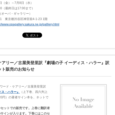
3日（金）～7月8日（水）
0（最終日は17:00まで）
ery（オーパ・ギャラリー）
東京都渋谷区神宮前4-1-23 1階
://www.opagallery.sakura.ne.jp/galllery.html
ケアリー／古屋美登里訳『劇場の子 イーディス・ハラー』訳
ット販売のお知らせ
ドワード・ケアリー／古屋美登里訳
ィス・ハラー』
（上下巻、四六判上
520円）の著者サイン本を、ネットで
巻セットでの販売です。上巻に翻訳者
のサインが入ります。下巻にはこのセ