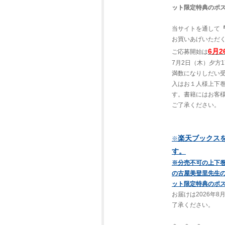
ット限定特典のポ
当サイトを通して
お買いあげいただ
6月
ご応募開始は
7月2日（木）夕方
満数になりしだい
入はお１人様上下
す。書籍にはお客
ご了承ください。
楽天ブックス
※
す。
※分売不可の上下
の古屋美登里先生
ット限定特典のポ
お届けは2026年
了承ください。