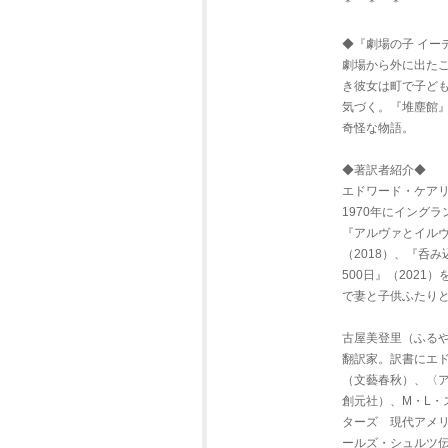
＊ ＊ ＊
◆『劇場の子 イー
劇場から外に出た
き彼女は町で子ど
気づく。『堆塵館
奇怪な物語。
◆著訳者紹介◆
エドワード・ケアリー（
1970年にイング
『アルヴァとイルヴァ
（2018）、『呑
500日』（202
で妻と子供ふたり
古屋美登里（ふる
翻訳家。訳書にエ
（文藝春秋）、〈
創元社）、M・L・
ターズ 現代アメ
ールズ・シュルツ