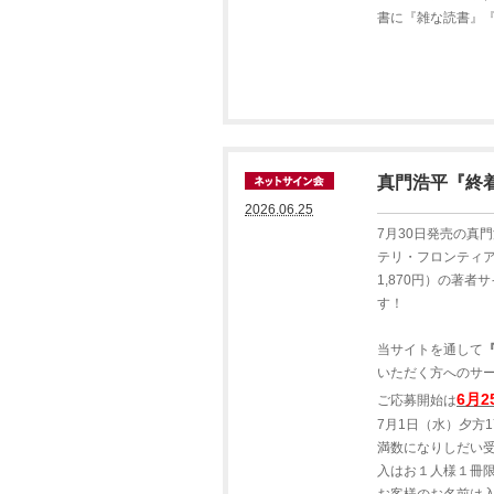
書に『雑な読書』
真門浩平『終
2026.06.25
7月30日発売の真
テリ・フロンティ
1,870円）の著
す！
当サイトを通して
いただく方へのサ
6月
ご応募開始は
7月1日（水）夕方
満数になりしだい
入はお１人様１冊