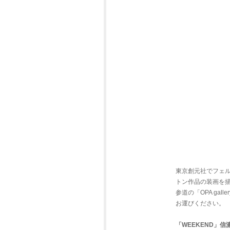
東京創元社でフェ
トン作品の装画を描
参道の「OPA g
お運びください。
「WEEKEND」信