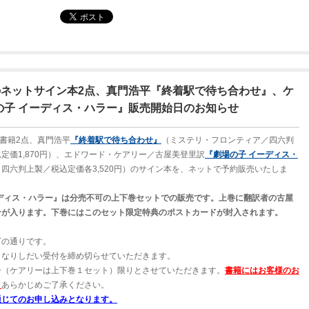
売のネットサイン本2点、真門浩平『終着駅で待ち合わせ』、ケ
の子 イーディス・ハラー』販売開始日のお知らせ
刊書籍2点、真門浩平
『終着駅で待ち合わせ』
（ミステリ・フロンティア／四六判
定価1,870円）、エドワード・ケアリー／古屋美登里訳
『劇場の子 イーディス・
四六判上製／税込定価各3,520円）のサイン本を、ネットで予約販売いたしま
ーディス・ハラー』は分売不可の上下巻セットでの販売です。上巻に翻訳者の古屋
ンが入ります。下巻にはこのセット限定特典のポストカードが封入されます。
下の通りです。
くなりしだい受付を締め切らせていただきます。
冊（ケアリーは上下巻１セット）限りとさせていただきます。
書籍にはお客様のお
。
あらかじめご了承ください。
通じてのお申し込みとなります。