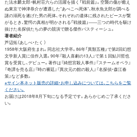
た法水麟太郎・帆村荘六らの活躍を描く「戦前篇」。空襲の傷が癒え
ぬ東京で神津恭介が遭遇した”あべこべ死体”、秋水魚太郎が調べる
謎の溺死を遂げた男の死体、それぞれの遺体に残されたピースが繋
がるとき、驚愕の真相が明かされる「戦後篇」――三つの時代を駆け
抜けた名探偵たちの夢の競演で贈る傑作パスティーシュ。
著者紹介
芦辺拓（あしべ・たく ）
1958年大阪府生まれ。同志社大学卒。86年「異類五種」で第2回幻想
文学新人賞に佳作入選。90年『殺人喜劇の13人』で第１回鮎川哲也
賞を受賞し、デビュー。著作は『綺想宮殺人事件』『スチームオペラ』
『奇譚を売る店』『時の審廷』『異次元の館の殺人』『名探偵・森江春
策』など多数。
※サイン本ネット販売の詳細・お申し込みについては、こちらをご覧
ください。
お届けは2018年8月下旬になる予定です。あらかじめご了承くださ
い。