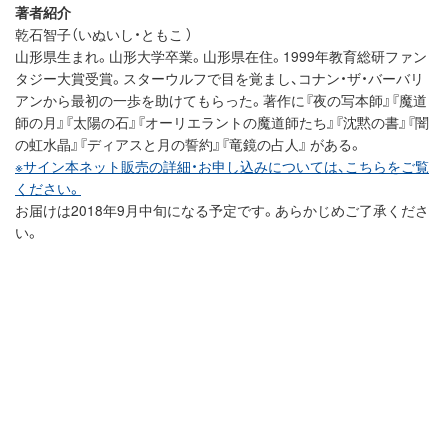
著者紹介
乾石智子（いぬいし・ともこ ）
山形県生まれ。山形大学卒業。山形県在住。1999年教育総研ファン
タジー大賞受賞。スターウルフで目を覚まし、コナン・ザ・バーバリ
アンから最初の一歩を助けてもらった。著作に『夜の写本師』『魔道
師の月』『太陽の石』『オーリエラントの魔道師たち』『沈黙の書』『闇
の虹水晶』『ディアスと月の誓約』『竜鏡の占人』 がある。
※サイン本ネット販売の詳細・お申し込みについては、こちらをご覧
ください。
お届けは2018年9月中旬になる予定です。あらかじめご了承くださ
い。