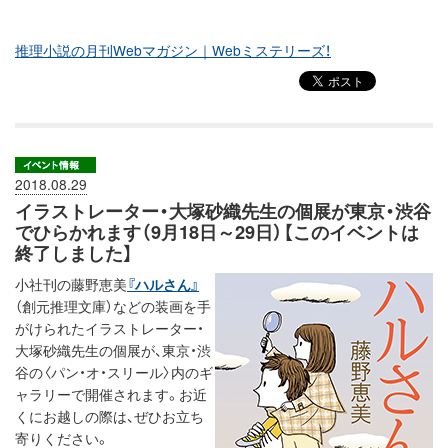
推理小説の月刊Webマガジン｜Webミステリーズ！
2018.08.29
イラストレーター・大塚砂織先生の個展が東京・渋谷
でひらかれます（9月18日～29日）【このイベントは
終了しました】
小社刊の藤野恵美
『ハルさん』
（創元推理文庫）などの装画を手
がけられたイラストレーター・
大塚砂織先生の個展が、東京・渋
谷の〈パン・オ・スリール〉内のギ
ャラリーで開催されます。お近
くにお越しの際は、ぜひお立ち
寄りください。