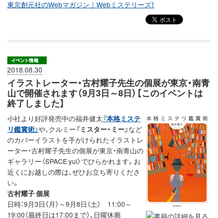
東京創元社のWebマガジン｜Webミステリーズ！
2018.08.30
イラストレーター・古村耀子先生の個展が東京・南青
山で開催されます（9月3日～8日）【このイベントは
終了しました】
小社より好評発売中の福井健太
『本格ミステ
リ鑑賞術』
や、クルミー
『ミスター・ミー』
など
のカバーイラストを手がけられたイラストレ
ーター・古村耀子先生の個展が東京・南青山の
ギャラリー〈SPACE yui〉でひらかれます。お
近くにお越しの際は、ぜひお立ち寄りくださ
い。
古村耀子 個展
日時：9月3日（月）～9月8日（土） 11:00～
19:00（最終日は17:00まで）、日曜休廊