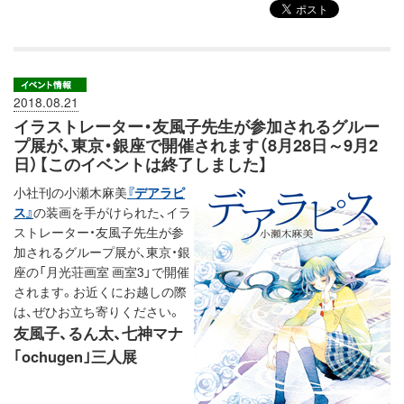
2018.08.21
イラストレーター・友風子先生が参加されるグルー
プ展が、東京・銀座で開催されます（8月28日～9月2
日）【このイベントは終了しました】
小社刊の小瀬木麻美
『デアラピ
ス』
の装画を手がけられた、イラ
ストレーター・友風子先生が参
加されるグループ展が、東京・銀
座の「月光荘画室 画室3」で開催
されます。お近くにお越しの際
は、ぜひお立ち寄りください。
友風子、るん太、七神マナ
｢ochugen｣三人展