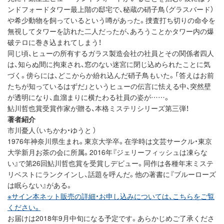
ンドフォードタワー最上階の邸宅で、秘蔵の硝子鳥（グラスバード）
や希少動物を飼っているという噂があった。捜査打ち切りの命令を
無視してタワーを訪れた二人だったが、あろうことかタワー内の爆
破テロに巻き込まれてしまう！
同じ頃、ヒューの所有するガラス製造会社の社員とその関係者四人
は、知らぬ間に拘束され、窓のない迷宮に閉じ込められたことに気
づく。傍らには、どこからか紛れ込んだ硝子鳥もいた。「答えはお前
たちが知っているはずだ」というヒューの伝言に怯える中、突然壁
が透明になり、血溜まりに横たわる社員の姿が……。
鮎川哲也賞受賞作家が贈る、本格ミステリシリーズ第三弾！
著者紹介
市川憂人（いちかわ・ゆうと ）
1976年神奈川県生まれ。東京大学卒。在学時は文芸サークル・東京
大学新月お茶の会に所属。2016年『ジェリーフィッシュは凍らな
い』で第26回鮎川哲也賞を受賞しデビュー。同作は各種年末ミステ
リベストにランクインし、話題を呼んだ。他の著書に『ブルーローズ
は眠らない』がある。
※サイン本ネット販売の詳細・お申し込みについては、こちらをご覧
ください。
お届けは2018年9月中旬になる予定です。あらかじめご了承くださ