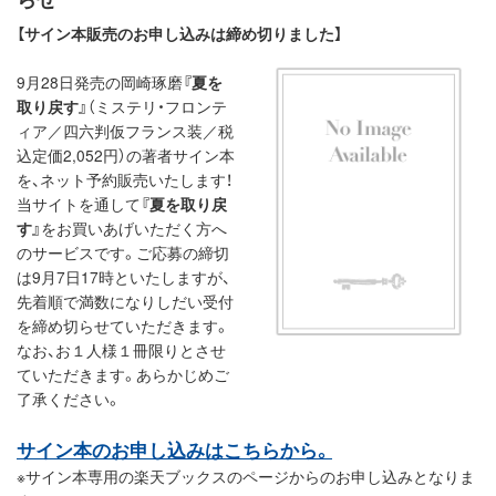
【サイン本販売のお申し込みは締め切りました】
9月28日発売の岡崎琢磨
『夏を
取り戻す』
（ミステリ・フロンテ
ィア／四六判仮フランス装／税
込定価2,052円）の著者サイン本
を、ネット予約販売いたします！
当サイトを通して
『夏を取り戻
す』
をお買いあげいただく方へ
のサービスです。ご応募の締切
は9月7日17時といたしますが、
先着順で満数になりしだい受付
を締め切らせていただきます。
なお、お１人様１冊限りとさせ
ていただきます。あらかじめご
了承ください。
サイン本のお申し込みはこちらから。
※サイン本専用の楽天ブックスのページからのお申し込みとなりま