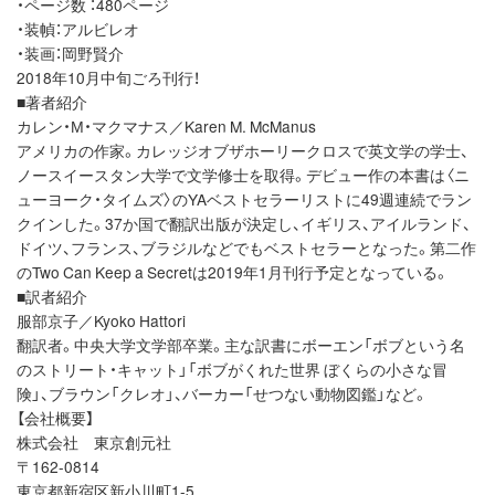
・ページ数 ：480ページ
・装幀：アルビレオ
・装画：岡野賢介
2018年10月中旬ごろ刊行！
■著者紹介
カレン・М・マクマナス／Karen M. McManus
アメリカの作家。カレッジオブザホーリークロスで英文学の学士、
ノースイースタン大学で文学修士を取得。デビュー作の本書は〈ニ
ューヨーク・タイムズ〉のYAベストセラーリストに49週連続でラン
クインした。37か国で翻訳出版が決定し、イギリス、アイルランド、
ドイツ、フランス、ブラジルなどでもベストセラーとなった。第二作
のTwo Can Keep a Secretは2019年1月刊行予定となっている。
■訳者紹介
服部京子／Kyoko Hattori
翻訳者。中央大学文学部卒業。主な訳書にボーエン「ボブという名
のストリート・キャット」「ボブがくれた世界 ぼくらの小さな冒
険」、ブラウン「クレオ」、バーカー「せつない動物図鑑」など。
【会社概要】
株式会社 東京創元社
〒162-0814
東京都新宿区新小川町1-5