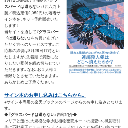
9月12日発売の市川憂人
『グラ
スバードは還らない』
（四六判上
製／税込定価2,052円）の著者サ
イン本を、ネット予約販売いた
します！
当サイトを通して
『グラスバー
ドは還らない』
をお買いあげい
ただく方へのサービスです。ご
応募の締切は8月28日17時とい
たしますが、先着順で満数にな
りしだい受付を締め切らせてい
ただきます。なお、お１人様１
冊限りとさせていただきます。
あらかじめご了承ください。
サイン本のお申し込みはこちらから。
※サイン本専用の楽天ブックスのページからのお申し込みとなりま
す。
◆
『グラスバードは還らない』
内容紹介◆
マリアと漣は、大規模な希少動植物密売ルートの捜査中、得意取引
先に不動産王ヒュー・サンドフォードがいることを掴む。彼にはサ