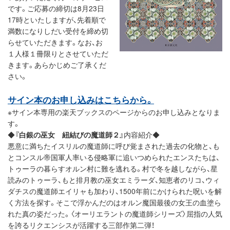
です。ご応募の締切は8月23日
17時といたしますが、先着順で
満数になりしだい受付を締め切
らせていただきます。なお、お
１人様１冊限りとさせていただ
きます。あらかじめご了承くだ
さい。
サイン本のお申し込みはこちらから。
※サイン本専用の楽天ブックスのページからのお申し込みとなりま
す。
◆
『白銀の巫女 紐結びの魔道師２』
内容紹介◆
悪意に満ちたイスリルの魔道師に呼び覚まされた過去の化物と、も
とコンスル帝国軍人率いる侵略軍に追いつめられたエンスたちは、
トゥーラの暮らすオルン村に難を逃れる。村で冬を越しながら、星
読みのトゥーラ、もと排月教の巫女エミラーダ、知恵者のリコ、ウィ
ダチスの魔道師エイリャも加わり、1500年前にかけられた呪いを解
く方法を探す。そこで浮かんだのはオルン魔国最後の女王の血塗ら
れた真の姿だった。〈オーリエラントの魔道師シリーズ〉屈指の人気
を誇るリクエンシスが活躍する三部作第二弾！