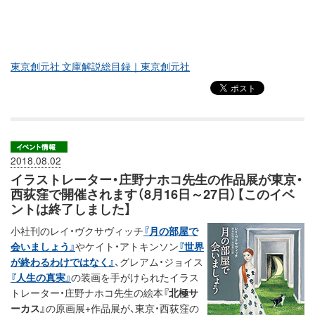
東京創元社 文庫解説総目録｜東京創元社
2018.08.02
イラストレーター・庄野ナホコ先生の作品展が東京・
西荻窪で開催されます（8月16日～27日）【このイベ
ントは終了しました】
小社刊のレイ・ヴクサヴィッチ
『月の部屋で
会いましょう』
やケイト・アトキンソン
『世界
が終わるわけではなく』
、グレアム・ジョイス
『人生の真実』
の装画を手がけられたイラス
トレーター・庄野ナホコ先生の絵本
『北極サ
ーカス』
の原画展+作品展が、東京・西荻窪の