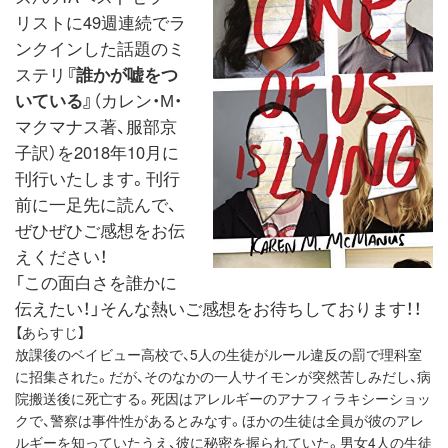
リストに49週連続でラ
ンクインした話題のミ
ステリ
『誰かが嘘をつ
いている』
（カレン・М・
マクマナス著、服部京
子訳）を2018年10月に
刊行いたします。刊行
前に一足先に読んで、
ぜひぜひご感想をお伝
えください！
「この面白さを誰かに
伝えたい！」そんな熱いご感想をお待ちしております！！
【あらすじ】
放課後のベイビュー高校で、5人の生徒がルール違反の罰で理科室
に招集された。だが、そのなかの一人サイモンが突然苦しみだし、病
院搬送後に死亡する。死因はアレルギーのアナフィラキシーショッ
クで、警察は事件性があるとみなす。ほかの生徒は全員が彼のアレ
ルギーを知っていたうえ、彼に秘密を握られていた。男女4人の生徒