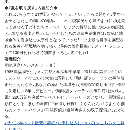
す。
◆
『夏を取り戻す』
内容紹介◆
これは、もうすぐ21世紀がやってくる、というころに起きた、愛すべ
き子どもたちの闘いの物語。――不可能状況から煙のように消え去
ってみせる子どもたちと、そのトリックの解明に挑む大人の知恵比
べ。単なる家出と思われた子どもたちの連続失踪事件は、次第に地
域全体を巻き込む大事件となっていった！ いま最も将来を嘱望さ
れる俊英が新境地を切り拓く、渾身の傑作長編。ミステリ・フロンテ
ィア100冊刊行記念特別書き下ろし、遂に刊行！
著者紹介
岡崎琢磨（おかざき・たくま ）
1986年福岡県生まれ、京都大学法学部卒業。2011年、第10回『この
ミステリーがすごい！』大賞に応募した『珈琲店タレーランの事件簿
また会えたなら、あなたの淹れた珈琲を』が同賞の”隠し玉”刊行作品
に決定し、12年にデビュー。〈珈琲店タレーランの事件簿〉はのちに
累計220万部を突破するベストセラー・シリーズとなり、一躍注目の
存在となる。ほかの著書に『春待ち雑貨店 ぷらんたん』『さよなら僕
らのスツールハウス』『病弱探偵』『道然寺さんの双子探偵』などがあ
る。
※サイン本ネット販売の詳細・お申し込みについては、こちらをご覧
ください。