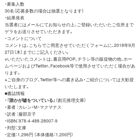
・募集人数
30名（応募多数の場合は抽選となります）
・結果発表
当選者にはメールにてお知らせの上、ご登録いただいたご住所まで
ゲラをお送りさせていただきます。
・コメントについて
コメントは、こちらでご用意させていただくフォームに、2018年9月
27日（木）までにご記入ください。
※いただいたコメントは、書店用POP、チラシ等の販促物の他、ホー
ムページおよびTwitter、Facebook等で使用させていただく場合があ
ります。
※ご自身のブログ、Twitter等への書き込み・ご紹介については大歓迎
いたします。
■書誌情報
・
『誰かが嘘をついている』
（創元推理文庫）
・著者 ：カレン・М・マクマナス
・訳者 ：服部京子
・ISBN：978-4-488-28007-9
・判型：文庫
・定価：1,296円 （本体価格：1,200円）