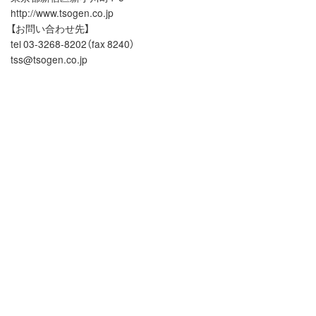
http://www.tsogen.co.jp
【お問い合わせ先】
tel 03-3268-8202（fax 8240）
tss@tsogen.co.jp