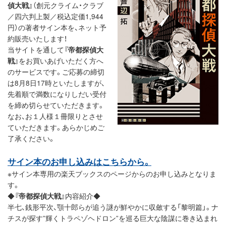
偵大戦』
（創元クライム・クラブ
／四六判上製／税込定価1,944
円）の著者サイン本を、ネット予
約販売いたします！
当サイトを通して
『帝都探偵大
戦』
をお買いあげいただく方へ
のサービスです。ご応募の締切
は8月8日17時といたしますが、
先着順で満数になりしだい受付
を締め切らせていただきます。
なお、お１人様１冊限りとさせ
ていただきます。あらかじめご
了承ください。
サイン本のお申し込みはこちらから。
※サイン本専用の楽天ブックスのページからのお申し込みとなりま
す。
◆
『帝都探偵大戦』
内容紹介◆
半七、銭形平次、顎十郎らが追う謎が鮮やかに収斂する「黎明篇」。ナ
チスが探す”輝くトラペゾヘドロン”を巡る巨大な陰謀に巻き込まれ