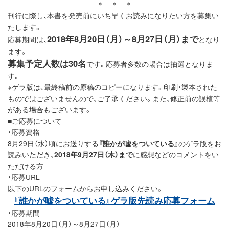
＊ ＊ ＊
刊行に際し、本書を発売前にいち早くお読みになりたい方を募集い
たします。
2018年8月20日（月）～8月27日（月）まで
応募期間は、
となり
ます。
募集予定人数は30名
です。応募者多数の場合は抽選となりま
す。
※ゲラ版は、最終稿前の原稿のコピーになります。印刷・製本された
ものではございませんので、ご了承ください。また、修正前の誤植等
がある場合もございます。
■ご応募について
・応募資格
8月29日（水）頃にお送りする
『誰かが嘘をついている』
のゲラ版をお
読みいただき、
2018年9月27日（木）まで
に感想などのコメントをい
ただける方
・応募URL
以下のURLのフォームからお申し込みください。
『誰かが嘘をついている』ゲラ版先読み応募フォーム
・応募期間
2018年8月20日（月）～8月27日（月）