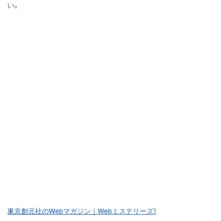
い。
東京創元社のWebマガジン｜Webミステリーズ！