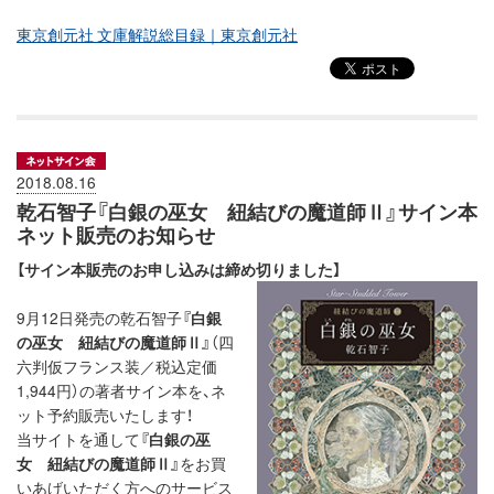
東京創元社 文庫解説総目録｜東京創元社
2018.08.16
乾石智子『白銀の巫女 紐結びの魔道師Ⅱ』サイン本
ネット販売のお知らせ
【サイン本販売のお申し込みは締め切りました】
9月12日発売の乾石智子
『白銀
の巫女 紐結びの魔道師Ⅱ』
（四
六判仮フランス装／税込定価
1,944円）の著者サイン本を、ネ
ット予約販売いたします！
当サイトを通して
『白銀の巫
女 紐結びの魔道師Ⅱ』
をお買
いあげいただく方へのサービス