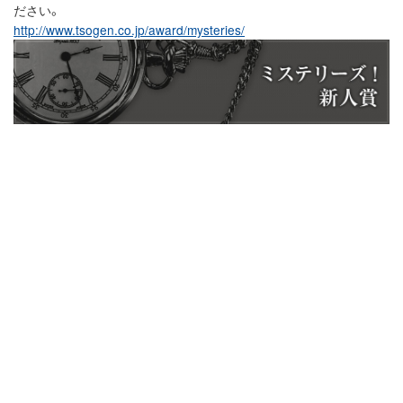
ださい。
http://www.tsogen.co.jp/award/mysteries/