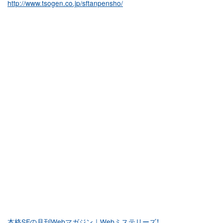
http://www.tsogen.co.jp/sftanpensho/
本格SFの月刊Webマガジン｜Webミステリーズ！