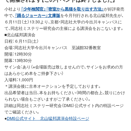
小社より
『少年検閲官』
『密室から黒猫を取り出す方法』
が好評発売
中で、
『踊るジョーカー』文庫版
を今月刊行される北山猛邦先生が、
６月11日（土）13:30より、京都・同志社大学の今出川キャンパスに
て、同志社ミステリー研究会の主催による講演会をおこないます。
■北山猛邦講演会
日程：６月11日(土）
会場：同志社大学今出川キャンパス 至誠館32番教室
開場：12時30分
開幕：13時30分
サイン会：あり（※会場販売は致しませんので、サインをお求めの方
はあらかじめ本をご持参下さい）
入場料：1,000円
＊講演会後に古本オークションを予定しております。
出品希望者は当日、本をお持ちください（時間の都合上、競りにかけ
られない場合もございますがご了承ください）。
詳細は同志社ミステリー研究会（DMS）公式サイト内の特設ページ
でご確認ください。
●
DMS公式サイト 北山猛邦講演会特設ページ