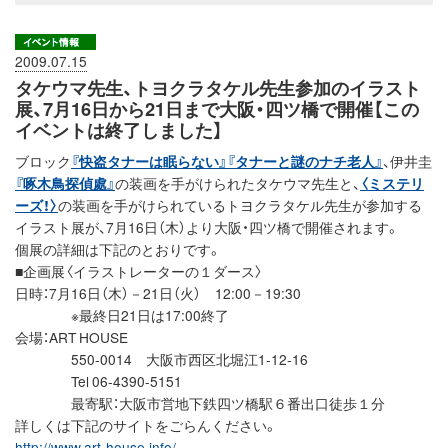
2009.07.15
タケウマ先生、トヨクラタケル先生参加のイラスト
展、7月16日から21日まで大阪・四ツ橋で開催【この
イベントは終了しました】
ブロック
『快盗タナーは眠らない』
『タナーと謎のナチ老人』
、伊井圭
『啄木鳥探偵處』
の装画を手がけられたタケウマ先生と、
〈ミステリ
ーズ！〉
の装画を手がけられているトヨクラタケル先生が参加する
イラスト展が、7月16日（木）より大阪・四ツ橋で開催されます。
個展の詳細は下記のとおりです。
■企画展〈イラストレーターの１ダース〉
日時：7月16日（木）－21日（火） 12:00－19:30
※最終日21日は17:00終了
会場：ART HOUSE
550-0014 大阪市西区北堀江1-12-16
Tel 06-4390-5151
最寄駅：大阪市営地下鉄四ツ橋駅６番出口徒歩１分
詳しくは下記のサイトをごらんください。
http://www.art-house.info/