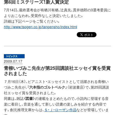
第6回ミステリーズ！新人賞決定
7月14日、最終選考会が有栖川有栖、辻真先、貫井徳郎の3選考委員に
よりおこなわれ、受賞作なしと決定いたしました。
詳細は下記ページをご覧ください。
http://www.tsogen.co.jp/tanpensho/index.html
2009.07.17
青柳いづみこ先生が第25回講談社エッセイ賞を受賞
されました
７月16日（木）、ピアニスト・エッセイストとして活躍される青柳い
づみこ先生が、
『六本指のゴルトベルク』
（岩波書店）で、第25回講談
社エッセイ賞を受賞されました。
同書は、雑誌
〈図書〉
の連載をまとめたもので、小説内に登場する音
楽に着目し、音楽を通して新しい読書の楽しみを紹介する内容で
す。創元推理文庫からは、
Ｓ・Ｊ・ローザン作品
などが登場していま