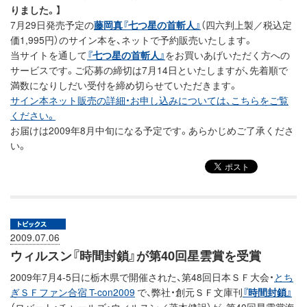
りました。】
7月29日発売予定の
藤岡真『七つ星の首斬人』
（四六判上製／税込定
価1,995円）のサイン本を、ネットで予約販売いたします。
当サイトを通して
『七つ星の首斬人』
をお買いあげいただく方への
サービスです。ご応募の締切は7月14日といたしますが、先着順で
満数になりしだい受付を締め切らせていただきます。
サイン本ネット販売の詳細・お申し込みについては、こちらをご覧
ください。
お届けは2009年8月中旬になる予定です。あらかじめご了承くださ
い。
2009.07.06
ウィルスン『時間封鎖』が第40回星雲賞を受賞
2009年7月4-5日に栃木県で開催された、第48回日本ＳＦ大会・
とち
ぎＳＦファン合宿 T-con2009
で、弊社・創元ＳＦ文庫刊
『時間封鎖』