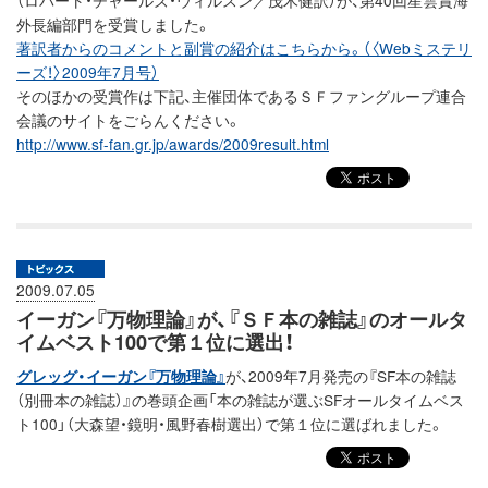
（ロバート・チャールズ・ウィルスン／茂木健訳）が、第40回星雲賞海
外長編部門を受賞しました。
著訳者からのコメントと副賞の紹介はこちらから。（〈Webミステリ
ーズ！〉2009年7月号）
そのほかの受賞作は下記、主催団体であるＳＦファングループ連合
会議のサイトをごらんください。
http://www.sf-fan.gr.jp/awards/2009result.html
2009.07.05
イーガン『万物理論』が、『ＳＦ本の雑誌』のオールタ
イムベスト100で第１位に選出！
グレッグ・イーガン『万物理論』
が、2009年7月発売の『SF本の雑誌
（別冊本の雑誌）』の巻頭企画「本の雑誌が選ぶSFオールタイムベス
ト100」（大森望・鏡明・風野春樹選出）で第１位に選ばれました。