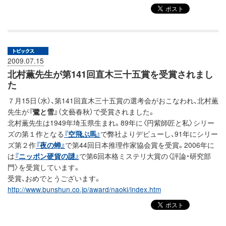
2009.07.15
北村薫先生が第141回直木三十五賞を受賞されまし
た
７月15日（水）、第141回直木三十五賞の選考会がおこなわれ、北村薫
先生が
『鷺と雪』
（文藝春秋）で受賞されました。
北村薫先生は1949年埼玉県生まれ。89年に〈円紫師匠と私〉シリー
ズの第１作となる
『空飛ぶ馬』
で弊社よりデビューし、91年にシリー
ズ第２作
『夜の蝉』
で第44回日本推理作家協会賞を受賞。2006年に
は
『ニッポン硬貨の謎』
で第6回本格ミステリ大賞の〈評論・研究部
門〉を受賞しています。
受賞、おめでとうございます。
http://www.bunshun.co.jp/award/naoki/index.htm