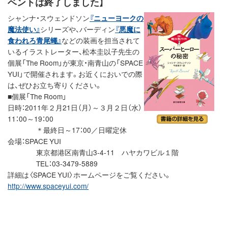
ベントは終了しました】
シャンナ・スウェンドソン
『ニューヨークの
魔法使い』
シリーズや、バーディン
『悪魔に
食われろ青尾蠅』
などの装画を担当されて
いるイラストレーター、松本圭以子先生の
個展「The Room」が東京・南青山の「SPACE
YUI」で開催されます。お近くにおいでの際
は、ぜひお立ち寄りください。
■個展「The Room」
日時：2011年２月21日（月）～３月２日（水）
11：00～19：00
＊最終日～17：00／日曜定休
会場：SPACE YUI
東京都港区南青山3-4-11 ハヤカワビル１階
TEL：03-3479-5889
詳細は〈SPACE YUI〉ホームページをご覧ください。
http://www.spaceyui.com/