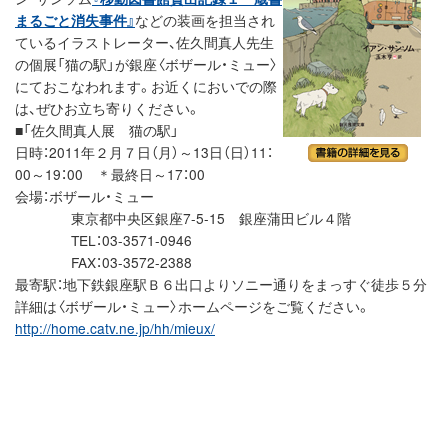
まるごと消失事件』
などの装画を担当され
ているイラストレーター、佐久間真人先生
の個展「猫の駅」が銀座〈ボザール・ミュー〉
にておこなわれます。お近くにおいでの際
は、ぜひお立ち寄りください。
■「佐久間真人展 猫の駅」
日時：2011年２月７日（月）～13日（日）11：
00～19：00 ＊最終日～17：00
会場：ボザール・ミュー
東京都中央区銀座7-5-15 銀座蒲田ビル４階
TEL：03-3571-0946
FAX：03-3572-2388
最寄駅：地下鉄銀座駅Ｂ６出口よりソニー通りをまっすぐ徒歩５分
詳細は〈ボザール・ミュー〉ホームページをご覧ください。
http://home.catv.ne.jp/hh/mieux/