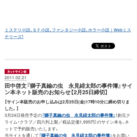
ミステリ小説、ＳＦ小説、ファンタジー小説、ホラー小説｜Webミス
テリーズ！
2011.02.21
田中啓文『獅子真鍮の虫 永見緋太郎の事件簿』サイ
ン本ネット販売のお知らせ【2月25日締切】
【サイン本販売のお申し込みは2月25日(金)17時10分に締め切りま
した。】
3月24日発売予定の
『獅子真鍮の虫 永見緋太郎の事件簿』
（創元ク
ライム・クラブ／四六判上製／税込定価1,995円）のサイン本を、ネ
ットで予約販売いたします。
当サイトを通して
『獅子真鍮の虫 永見緋太郎の事件簿』
をお買い