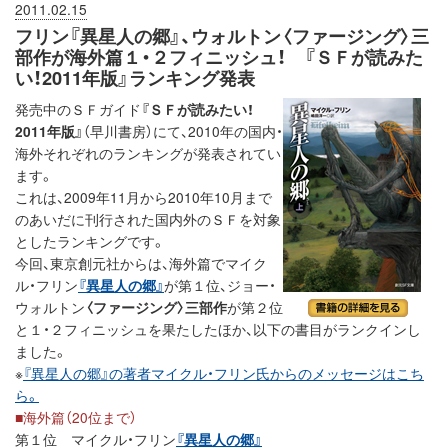
2011.02.15
フリン『異星人の郷』、ウォルトン〈ファージング〉三
部作が海外篇１・２フィニッシュ！ 『ＳＦが読みた
い！2011年版』ランキング発表
発売中のＳＦガイド
『ＳＦが読みたい！
2011年版』
（早川書房）にて、2010年の国内・
海外それぞれのランキングが発表されてい
ます。
これは、2009年11月から2010年10月まで
のあいだに刊行された国内外のＳＦを対象
としたランキングです。
今回、東京創元社からは、海外篇でマイク
ル・フリン
『異星人の郷』
が第１位、ジョー・
ウォルトン
〈ファージング〉三部作
が第２位
と１・２フィニッシュを果たしたほか、以下の書目がランクインし
ました。
※
『異星人の郷』の著者マイクル・フリン氏からのメッセージはこち
ら。
■海外篇（20位まで）
第１位 マイクル・フリン
『異星人の郷』