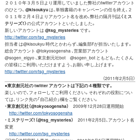
２０１０年３月５日より運用していました弊社のtwitterアカウント
のひとつ、
@kisoukyu
は、単独書籍のキャンペーンの任を終え、２
０１１年２月４日よりアカウント名を改め、弊社の隔月刊誌
〈ミス
テリーズ！〉
の公式アカウントといたしました。
新しいアカウントは
@tsg_mysteries
です。
http://twitter.com/tsg_mysteries
担当者 は@kisoukyu 時代とかわらず、編集部Fが担当いたします。
総合アカウント @tokyosogensha 、営業部アカウント
@sogen_eigyo 、東京創元社bot @sogen_bot ともども、たくさん
の皆様にご利用いただけますよう、お願い申し上げます。
http://twitter.com/tsg_mysteries
（2011年2月5日）
●
東京創元社の twitter アカウントは下記の４種類です。
楽しいので、フォローしてご利用ください。それぞれの役割につい
ては、リンク先の「自己紹介」欄をご覧ください。
・
東京創元社（@tokyosogensha）
2009年12月28日運用開始
http://twitter.com/tokyosogensha
・
ミステリーズ！（@tsg_mysteries）
2011年2月5日、アカウント名
変更
http://twitter.com/tsg_mysteries