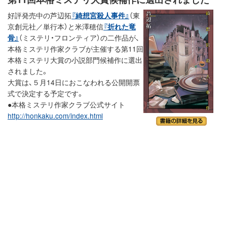
好評発売中の芦辺拓
『綺想宮殺人事件』
（東
京創元社／単行本）と米澤穂信
『折れた竜
骨』
（ミステリ・フロンティア）の二作品が、
本格ミステリ作家クラブが主催する第11回
本格ミステリ大賞の小説部門候補作に選出
されました。
大賞は、５月14日におこなわれる公開開票
式で決定する予定です。
●本格ミステリ作家クラブ公式サイト
http://honkaku.com/index.html