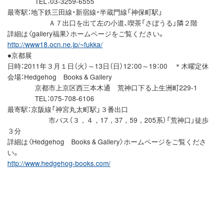
TEL：03-3259-6555
最寄駅：地下鉄三田線・新宿線・半蔵門線「神保町駅」
Ａ７出口を出て左の小道、喫茶「さぼうる」隣２階
詳細は〈gallery福果〉ホームページをご覧ください。
http://www18.ocn.ne.jp/~fukka/
●京都展
日時：2011年３月１日（火）～13日（日）12：00～19：00 ＊木曜定休
会場：Hedgehog Books & Gallery
京都市上京区西三本木通 荒神口下る上生洲町229-1
TEL：075-708-6106
最寄駅：京阪線「神宮丸太町駅」３番出口
市バス（３，４，17，37，59，205系）「荒神口」徒歩
３分
詳細は〈Hedgehog Books & Gallery〉ホームページをご覧くださ
い。
http://www.hedgehog-books.com/