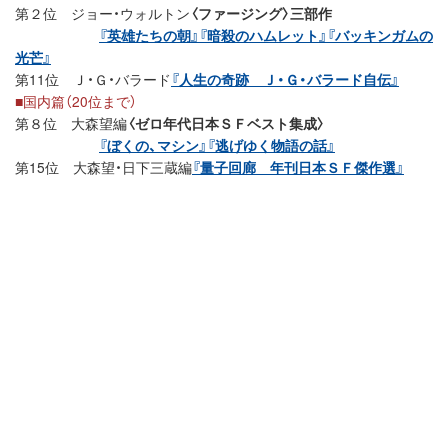
第２位 ジョー・ウォルトン
〈ファージング〉三部作
『英雄たちの朝』
『暗殺のハムレット』
『バッキンガムの
光芒』
第11位 Ｊ・Ｇ・バラード
『人生の奇跡 Ｊ・Ｇ・バラード自伝』
■国内篇（20位まで）
第８位 大森望編
〈ゼロ年代日本ＳＦベスト集成〉
『ぼくの、マシン』
『逃げゆく物語の話』
第15位 大森望・日下三蔵編
『量子回廊 年刊日本ＳＦ傑作選』