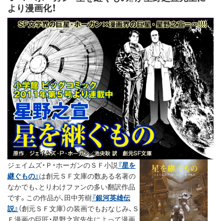
より漫画化！
ジェイムズ・Ｐ・ホーガンのＳＦ小説
『星を
継ぐもの』
は創元ＳＦ文庫の数ある名著の
なかでも、とりわけファンの多い翻訳作品
です。この作品が、田中芳樹
『銀河英雄伝
説』
（創元ＳＦ文庫）の装画でもおなじみ、Ｓ
Ｆ漫画の巨匠・星野之宣先生によって漫画