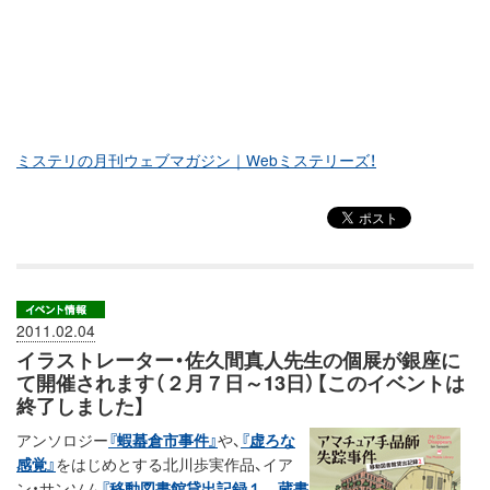
ミステリの月刊ウェブマガジン｜Webミステリーズ！
2011.02.04
イラストレーター・佐久間真人先生の個展が銀座に
て開催されます（２月７日～13日）【このイベントは
終了しました】
アンソロジー
『蝦蟇倉市事件』
や、
『虚ろな
感覚』
をはじめとする北川歩実作品、イア
ン・サンソム
『移動図書館貸出記録１ 蔵書