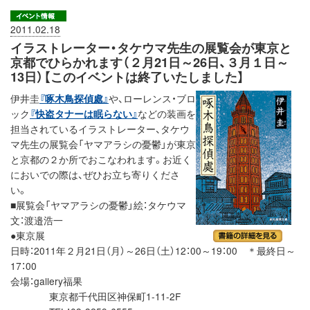
2011.02.18
イラストレーター・タケウマ先生の展覧会が東京と
京都でひらかれます（２月21日～26日、３月１日～
13日）【このイベントは終了いたしました】
伊井圭
『啄木鳥探偵處』
や、ローレンス・ブロ
ック
『快盗タナーは眠らない』
などの装画を
担当されているイラストレーター、タケウ
マ先生の展覧会「ヤマアラシの憂鬱」が東京
と京都の２か所でおこなわれます。お近く
においでの際は、ぜひお立ち寄りくださ
い。
■展覧会「ヤマアラシの憂鬱」絵：タケウマ
文：渡邉浩一
●東京展
日時：2011年２月21日（月）～26日（土）12：00～19：00 ＊最終日～
17：00
会場：gallery福果
東京都千代田区神保町1-11-2F