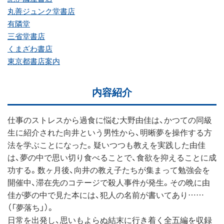
丸善ジュンク堂書店
有隣堂
三省堂書店
くまざわ書店
東京都書店案内
内容紹介
仕事のストレスから過食に悩む大野由佳は、かつての同級
生に紹介された向井という男性から、明晰夢を操作する方
法を学ぶことになった。疑いつつも教えを実践した由佳
は、夢の中で思い切り食べることで、食欲を抑えることに成
功する。数ヶ月後、向井の教え子たちが集まって勉強会を
開催中、滞在先のコテージで殺人事件が発生。その晩に由
佳が夢の中で見た本には、犯人の名前が書いてあり……
（「夢落ち」）。
日常を出発し、思いもよらぬ結末に行き着く全五編を収録