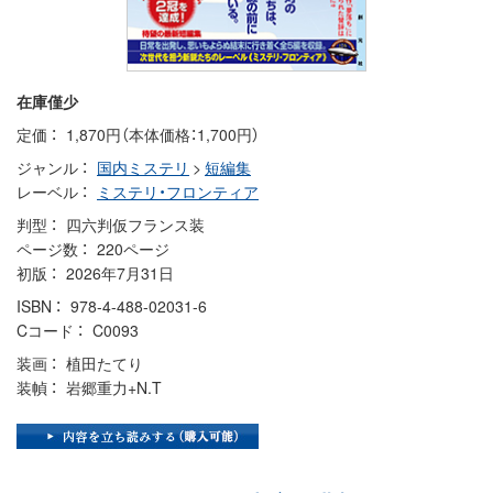
在庫僅少
定価
1,870円（本体価格：1,700円）
ジャンル
国内ミステリ
>
短編集
レーベル
ミステリ・フロンティア
判型
四六判仮フランス装
ページ数
220ページ
初版
2026年7月31日
ISBN
978-4-488-02031-6
Cコード
C0093
装画
植田たてり
装幀
岩郷重力+N.T