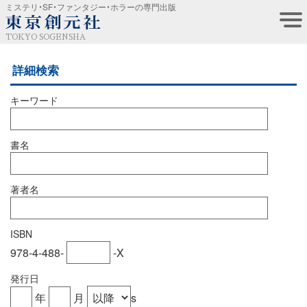
ミステリ・SF・ファンタジー・ホラーの専門出版
TOKYO SOGENSHA
詳細検索
キーワード
書名
著者名
ISBN
978-4-488-
-X
発行日
年
月
s