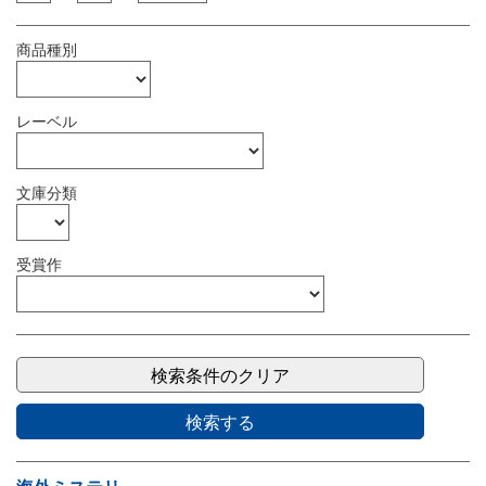
商品種別
レーベル
文庫分類
受賞作