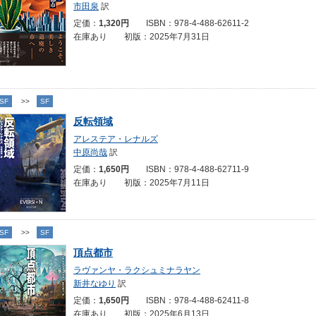
市田泉
訳
定価：
1,320円
ISBN：978-4-488-62611-2
在庫あり 初版：2025年7月31日
SF
>>
SF
反転領域
アレステア・レナルズ
中原尚哉
訳
定価：
1,650円
ISBN：978-4-488-62711-9
在庫あり 初版：2025年7月11日
SF
>>
SF
頂点都市
ラヴァンヤ・ラクシュミナラヤン
新井なゆり
訳
定価：
1,650円
ISBN：978-4-488-62411-8
在庫あり 初版：2025年6月13日