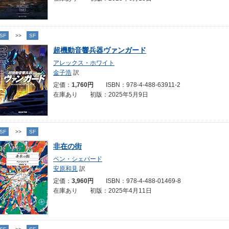
SF
>>
SF
超機動音響兵器ヴァンガード
アレックス・ホワイト
金子浩
訳
定価：
1,760円
ISBN：978-4-488-63911-2
在庫あり 初版：2025年5月9日
SF
>>
SF
非在の街
ペン・シェパード
安原和見
訳
定価：
3,960円
ISBN：978-4-488-01469-8
在庫あり 初版：2025年4月11日