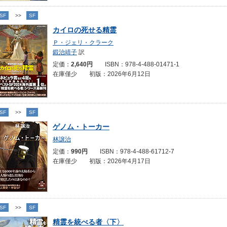
SF
>>
SF
カイロの死せる精霊
Ｐ・ジェリ・クラーク
鍛治靖子
訳
定価：
2,640円
ISBN：978-4-488-01471-1
在庫僅少 初版：2026年6月12日
SF
>>
SF
ゲノム・トーカー
林譲治
定価：
990円
ISBN：978-4-488-61712-7
在庫僅少 初版：2026年4月17日
SF
>>
SF
精霊を統べる者〈下〉