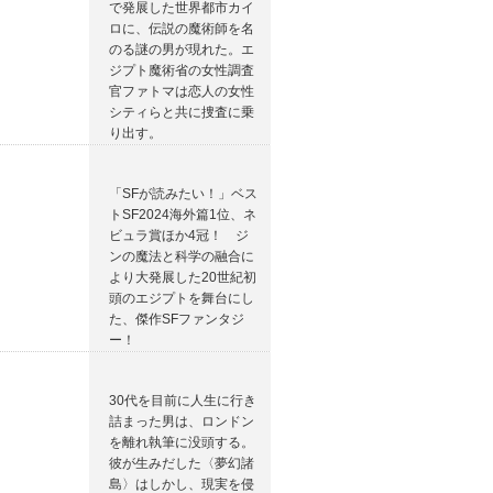
で発展した世界都市カイ
ロに、伝説の魔術師を名
のる謎の男が現れた。エ
ジプト魔術省の女性調査
官ファトマは恋人の女性
シティらと共に捜査に乗
り出す。
「SFが読みたい！」ベス
トSF2024海外篇1位、ネ
ビュラ賞ほか4冠！ ジ
ンの魔法と科学の融合に
より大発展した20世紀初
頭のエジプトを舞台にし
た、傑作SFファンタジ
ー！
30代を目前に人生に行き
詰まった男は、ロンドン
を離れ執筆に没頭する。
彼が生みだした〈夢幻諸
島〉はしかし、現実を侵