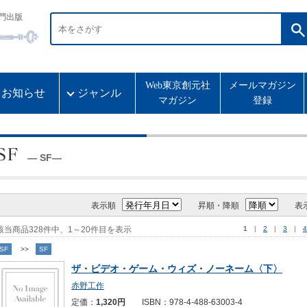
門出版
Web東京創元社
メールマガジン
お知らせ
ジャンル
マガジン
登録
― SF―
表示順
昇順・降順
表
該当商品328件中、1～20件目を表示
1
|
2
|
3
|
4
SF
>>
SF
ザ・ビデオ・ゲーム・ウィズ・ノーネーム〈下〉
赤野工作
定価：
1,320円
ISBN：978-4-488-63003-4