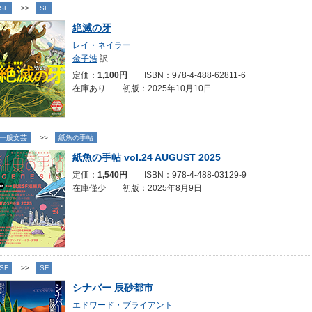
SF
>>
SF
絶滅の牙
レイ・ネイラー
金子浩
訳
定価：
1,100円
ISBN：978-4-488-62811-6
在庫あり 初版：2025年10月10日
一般文芸
>>
紙魚の手帖
紙魚の手帖 vol.24 AUGUST 2025
定価：
1,540円
ISBN：978-4-488-03129-9
在庫僅少 初版：2025年8月9日
SF
>>
SF
シナバー 辰砂都市
エドワード・ブライアント