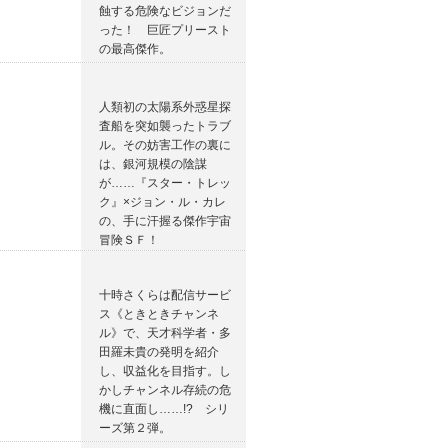
蝕する危険なビジョンだ
った！ 巨匠プリースト
の最高傑作。
人類初の太陽系外惑星探
査船を突如襲ったトラブ
ル。その妨害工作の裏に
は、銀河規模の陰謀
が……『スター・トレッ
ク』×ジョン・ル・カレ
の、手に汗握る傑作宇宙
冒険ＳＦ！
十時さくらは配信サービ
ス《ときときチャンネ
ル》で、天才科学者・多
田羅未貴の発明を紹介
し、収益化を目指す。し
かしチャンネル存続の危
機に直面し……!? シリ
ーズ第２弾。