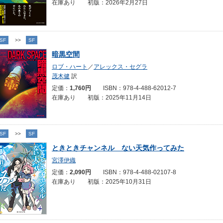
在庫あり 初版：2026年2月27日
SF
>>
SF
暗黒空間
ロブ・ハート
／
アレックス・セグラ
茂木健
訳
定価：
1,760円
ISBN：978-4-488-62012-7
在庫あり 初版：2025年11月14日
SF
>>
SF
ときときチャンネル ない天気作ってみた
宮澤伊織
定価：
2,090円
ISBN：978-4-488-02107-8
在庫あり 初版：2025年10月31日