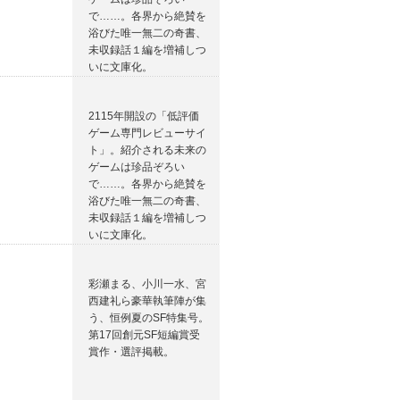
で……。各界から絶賛を
浴びた唯一無二の奇書、
未収録話１編を増補しつ
いに文庫化。
2115年開設の「低評価
ゲーム専門レビューサイ
ト」。紹介される未来の
ゲームは珍品ぞろい
で……。各界から絶賛を
浴びた唯一無二の奇書、
未収録話１編を増補しつ
いに文庫化。
彩瀬まる、小川一水、宮
西建礼ら豪華執筆陣が集
う、恒例夏のSF特集号。
第17回創元SF短編賞受
賞作・選評掲載。