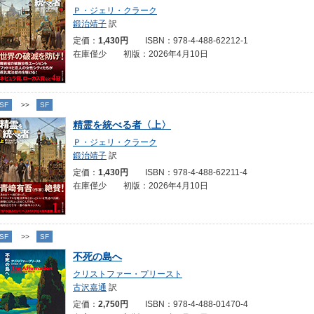
Ｐ・ジェリ・クラーク
鍛治靖子
訳
定価：
1,430円
ISBN：978-4-488-62212-1
在庫僅少 初版：2026年4月10日
SF
>>
SF
精霊を統べる者〈上〉
Ｐ・ジェリ・クラーク
鍛治靖子
訳
定価：
1,430円
ISBN：978-4-488-62211-4
在庫僅少 初版：2026年4月10日
SF
>>
SF
不死の島へ
クリストファー・プリースト
古沢嘉通
訳
定価：
2,750円
ISBN：978-4-488-01470-4