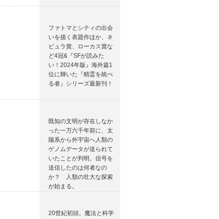
ファトマとシティの出会
いを描く表題作ほか、ネ
ビュラ賞、ローカス賞な
ど4冠&『SFが読みた
い！2024年版』海外篇1
位に輝いた『精霊を統べ
る者』シリーズ最新刊！
既知の文明が存在しなか
った一万六千年前に、太
陽系から外宇宙へ人類の
ゲノムデータが送られて
いたことが判明。信号を
送信したのは何者なの
か？ 人類の壮大な探索
が始まる。
20世紀初頭。魔法と科学