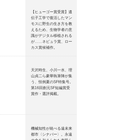
【ヒューゴー賞受賞】遺
伝子工学で復活したマン
モスに野生の生き方を教
えるため、生物学者の意
識がデジタル移植される
が……ネビュラ賞、ロー
カス賞候補作。
天沢時生、小川一水、理
山貞二ら豪華執筆陣が集
う、恒例夏のSF特集号。
第16回創元SF短編賞受
賞作・選評掲載。
機械知性が統べる遠未来
都市〈シナバー〉。永遠