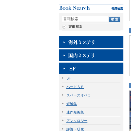
SF
ハードＳＦ
スペースオペラ
短編集
連作短編集
アンソロジー
評論・研究