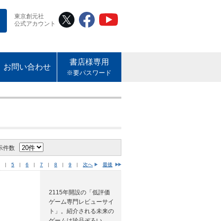
東京創元社
公式アカウント
書店様専用
お問い合わせ
※要パスワード
示件数
|
5
|
6
|
7
|
8
|
9
|
次へ
最後
2115年開設の「低評価
ゲーム専門レビューサイ
ト」。紹介される未来の
ゲームは珍品ぞろい