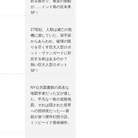
める都市で、叛逆の胎動
が……インド発の近未来
SF！
27世紀、人類は滅亡の危
機に瀕していた。深宇宙
からあらわれ、破壊の限
りを尽くす巨大人型ロボ
ット・ヴァンガードに対
抗する術はあるのか？
熱い巨大人型ロボット
SF！
NY公共図書館の高名な
地図学者だった父が遺し
た、平凡な一枚の道路地
図。それは隠された世界
への招待状だった──新
鋭が放つ傑作幻想小説。
ミソピーイク賞候補作。