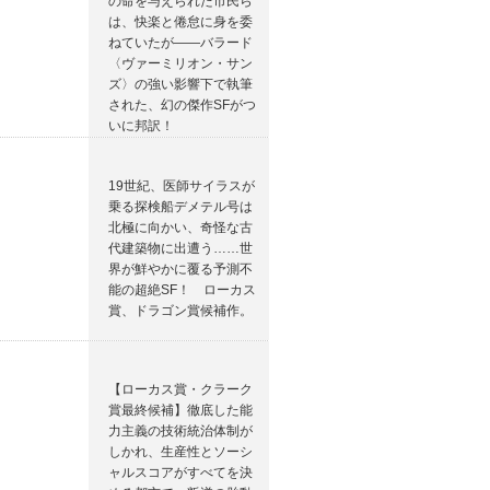
の命を与えられた市民ら
は、快楽と倦怠に身を委
ねていたが――バラード
〈ヴァーミリオン・サン
ズ〉の強い影響下で執筆
された、幻の傑作SFがつ
いに邦訳！
19世紀、医師サイラスが
乗る探検船デメテル号は
北極に向かい、奇怪な古
代建築物に出遭う……世
界が鮮やかに覆る予測不
能の超絶SF！ ローカス
賞、ドラゴン賞候補作。
【ローカス賞・クラーク
賞最終候補】徹底した能
力主義の技術統治体制が
しかれ、生産性とソーシ
ャルスコアがすべてを決