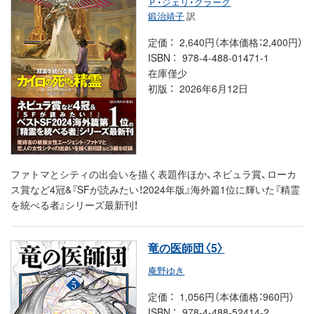
Ｐ・ジェリ・クラーク
鍛治靖子
訳
定価
2,640円（本体価格：2,400円）
ISBN
978-4-488-01471-1
在庫僅少
初版
2026年6月12日
ファトマとシティの出会いを描く表題作ほか、ネビュラ賞、ローカ
ス賞など4冠&『SFが読みたい！2024年版』海外篇1位に輝いた『精霊
を統べる者』シリーズ最新刊！
竜の医師団〈5〉
庵野ゆき
定価
1,056円（本体価格：960円）
ISBN
978-4-488-52414-2