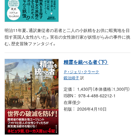
明治11年夏、通訳兼従者の若者と二人の小妖精をお供に蝦夷地を目
指す英国人女性がいた。実在の女性旅行家が妖怪がらみの事件に挑
む、歴史冒険ファンタジイ。
精霊を統べる者〈下〉
Ｐ・ジェリ・クラーク
鍛治靖子
訳
定価
1,430円（本体価格：1,300円）
ISBN
978-4-488-62212-1
在庫僅少
初版
2026年4月10日