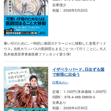
在庫僅少
初版
2026年5月22日
養い仔のために、一時的に南国ガナラージャに移動した老竜ディド
ウス。当然カランバスの医師団もまるごとついて行くことに。大人
気本格異世界青春医療ファンタジイ第５弾！
イザベラ・バード、日出ずる国
で妖怪に出会う
白鷺あおい
定価
1,100円（本体価格：1,000円）
ISBN
978-4-488-58809-0
在庫あり
初版
2026年4月30日