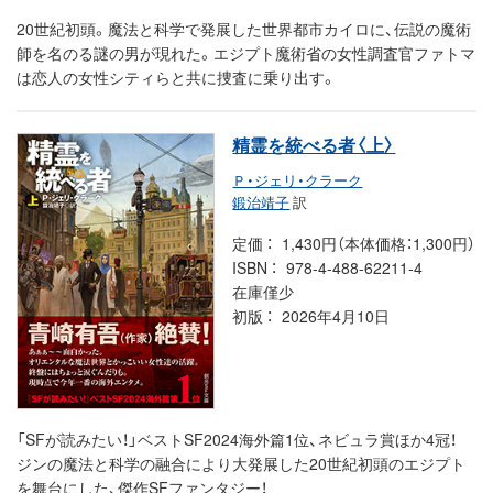
20世紀初頭。魔法と科学で発展した世界都市カイロに、伝説の魔術
師を名のる謎の男が現れた。エジプト魔術省の女性調査官ファトマ
は恋人の女性シティらと共に捜査に乗り出す。
精霊を統べる者〈上〉
Ｐ・ジェリ・クラーク
鍛治靖子
訳
定価
1,430円（本体価格：1,300円）
ISBN
978-4-488-62211-4
在庫僅少
初版
2026年4月10日
「SFが読みたい！」ベストSF2024海外篇1位、ネビュラ賞ほか4冠！
ジンの魔法と科学の融合により大発展した20世紀初頭のエジプト
を舞台にした、傑作SFファンタジー！