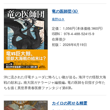
竜の医師団〈6〉
庵野ゆき
定価
1,056円（本体価格：960円）
ISBN
978-4-488-52415-9
在庫僅少
初版
2026年6月19日
沖に流された仔竜チューダに怖ろしい敵が迫る。海洋での怪獣大海
戦の顛末は。南大国ガナラージャ編後編。竜の医師を目指す少年た
ちを描く異世界青春医療ファンタジイ第6弾。
カイロの死せる精霊