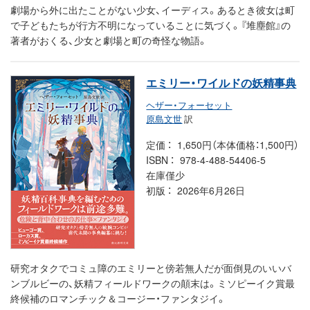
劇場から外に出たことがない少女、イーディス。あるとき彼女は町
で子どもたちが行方不明になっていることに気づく。『堆塵館』の
著者がおくる、少女と劇場と町の奇怪な物語。
エミリー・ワイルドの妖精事典
ヘザー・フォーセット
原島文世
訳
定価
1,650円（本体価格：1,500円）
ISBN
978-4-488-54406-5
在庫僅少
初版
2026年6月26日
研究オタクでコミュ障のエミリーと傍若無人だが面倒見のいいバ
ンブルビーの、妖精フィールドワークの顛末は。ミソピーイク賞最
終候補のロマンチック＆コージー・ファンタジイ。