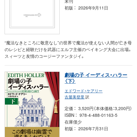
未刊
初版
2026年9月11日
“魔法なきところに敬意なし”の世界で魔法が使えない人間が亡き母
のレシピと経験だけを武器にエルフ主催のベイキング大会に出場。
スィーツと友情のコージーファンタジイ。
劇場の子 イーディス・ハラー
〈下〉
エドワード・ケアリー
古屋美登里
訳
定価
3,520円（本体価格：3,200円）
ISBN
978-4-488-01163-5
在庫僅少
初版
2026年7月31日