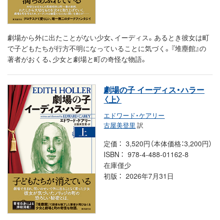
劇場から外に出たことがない少女、イーディス。あるとき彼女は町
で子どもたちが行方不明になっていることに気づく。『堆塵館』の
著者がおくる、少女と劇場と町の奇怪な物語。
劇場の子 イーディス・ハラー
〈上〉
エドワード・ケアリー
古屋美登里
訳
定価
3,520円（本体価格：3,200円）
ISBN
978-4-488-01162-8
在庫僅少
初版
2026年7月31日