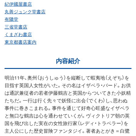
紀伊國屋書店
丸善ジュンク堂書店
有隣堂
三省堂書店
くまざわ書店
東京都書店案内
内容紹介
明治11年、奥州（おうしゅう）を縦断して蝦夷地（えぞち）を
目指す英国人女性がいた。その名はイザベラ・バード。お供
は通訳兼従者の若者伊藤鶴吉と英国からついてきた小妖精
たちだ。一行は行く先々で妖怪に出会（でくわ）し、思わぬ
事件に巻きこまれる。事件を通じて好奇心旺盛なイザベラ
と無口な鶴吉は心を通わせていくが。ヴィクトリア朝の英
国を飛び出した実在の女性旅行家（レディ・トラベラー）を
主人公にした歴史冒険ファンタジイ。著者あとがき＝白鷺