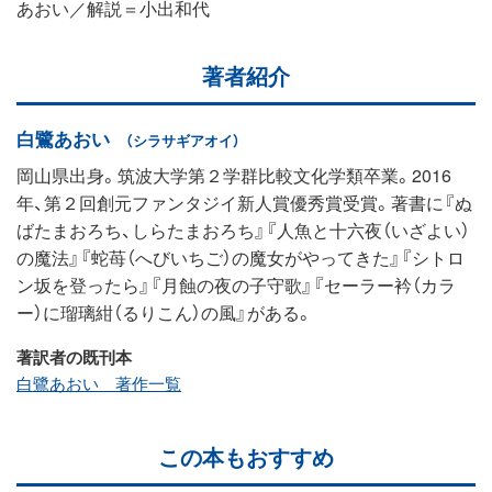
あおい／解説＝小出和代
著者紹介
白鷺あおい
（シラサギアオイ）
岡山県出身。筑波大学第２学群比較文化学類卒業。2016
年、第２回創元ファンタジイ新人賞優秀賞受賞。著書に『ぬ
ばたまおろち、しらたまおろち』『人魚と十六夜（いざよい）
の魔法』『蛇苺（へびいちご）の魔女がやってきた』『シトロ
ン坂を登ったら』『月蝕の夜の子守歌』『セーラー衿（カラ
ー）に瑠璃紺（るりこん）の風』がある。
著訳者の既刊本
白鷺あおい 著作一覧
この本もおすすめ