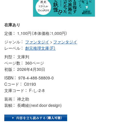
在庫あり
定価
1,100円（本体価格：1,000円）
ジャンル
ファンタジイ
>
ファンタジイ
レーベル
創元推理文庫（F）
判型
文庫判
ページ数
360ページ
初版
2026年4月30日
ISBN
978-4-488-58809-0
Cコード
C0193
文庫コード
F-し-2-8
装画
禅之助
装幀
長﨑綾(next door design)