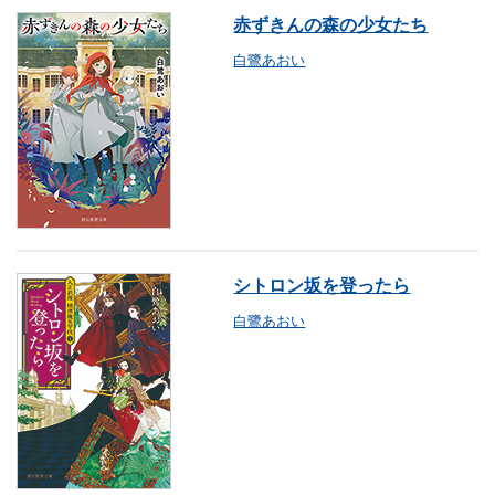
赤ずきんの森の少女たち
白鷺あおい
シトロン坂を登ったら
白鷺あおい