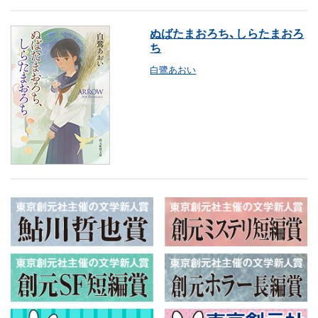
ぬばたまおろち、しらたまおろ
ち
白鷺あおい