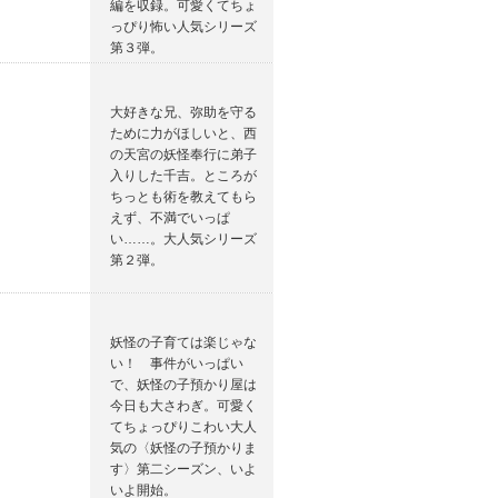
編を収録。可愛くてちょ
っぴり怖い人気シリーズ
第３弾。
大好きな兄、弥助を守る
ために力がほしいと、西
の天宮の妖怪奉行に弟子
入りした千吉。ところが
ちっとも術を教えてもら
えず、不満でいっぱ
い……。大人気シリーズ
第２弾。
妖怪の子育ては楽じゃな
い！ 事件がいっぱい
で、妖怪の子預かり屋は
今日も大さわぎ。可愛く
てちょっぴりこわい大人
気の〈妖怪の子預かりま
す〉第二シーズン、いよ
いよ開始。