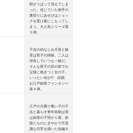
郎がうばって消えてしま
った。信じていた相手の
裏切りにあせびはショッ
クを受け家にこもってし
まう。大人気シリーズ第
５弾。
千吉の幼なじみ天音と銀
音は双子の姉妹。二人は
仲良しでいつも一緒だ。
そんな双子の目の前でお
父様に抱きつく女の子。
いったい何が!? 好調、
お江戸妖怪ファンタジー
第４弾。
江戸の片隅で養い子の千
吉と暮らす青年弥助は実
は妖怪の子預かり屋。妖
怪たちのにぎやかで不思
議な日常を描いた短編９