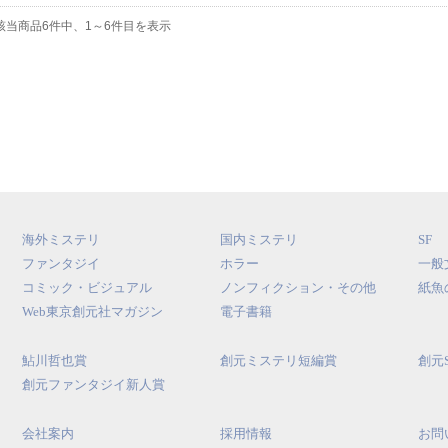
該当商品6件中、1～6件目を表示
海外ミステリ
国内ミステリ
SF
ファンタジイ
ホラー
一般
コミック・ビジュアル
ノンフィクション・その他
紙魚
Web東京創元社マガジン
電子書籍
鮎川哲也賞
創元ミステリ短編賞
創元
創元ファンタジイ新人賞
会社案内
採用情報
お問