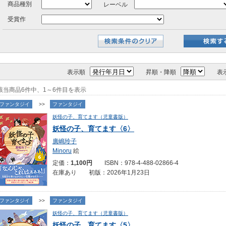
商品種別
レーベル
受賞作
表示順
昇順・降順
表
該当商品6件中、1～6件目を表示
ファンタジイ
>>
ファンタジイ
妖怪の子、育てます（児童書版）
妖怪の子、育てます〈6〉
廣嶋玲子
Minoru
絵
定価：
1,100円
ISBN：978-4-488-02866-4
在庫あり 初版：2026年1月23日
ファンタジイ
>>
ファンタジイ
妖怪の子、育てます（児童書版）
妖怪の子、育てます〈5〉