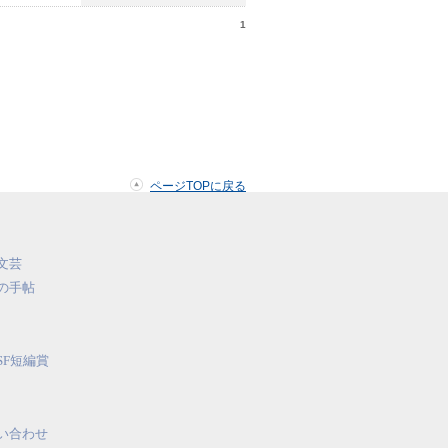
1
ページTOPに戻る
文芸
の手帖
SF短編賞
い合わせ