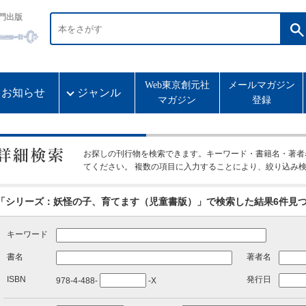
門出版
Web東京創元社
メールマガジン
お知らせ
ジャンル
マガジン
登録
お探しの刊行物を検索できます。キーワード・書籍名・著者
てください。 複数の項目に入力することにより、絞り込み
「シリーズ：妖怪の子、育てます（児童書版）」で検索した結果6件見
キーワード
書名
著者名
ISBN
発行日
978-4-488-
-X