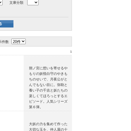
文庫分類
示件数
1
朔ノ宮に想いを寄せるや
もりの妖怪白守のやきも
ちのせいで、月夜公がと
んでもない目に。弥助と
養い子の千吉と妖たちの
楽しくてほろっとするエ
ピソード。人気シリーズ
第６弾。
大妖の力を集めて作った
大切な玉を、仲人屋の十