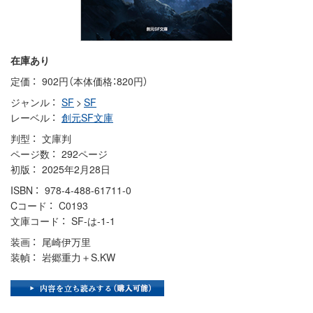
在庫あり
定価
902円（本体価格：820円）
ジャンル
SF
>
SF
レーベル
創元SF文庫
判型
文庫判
ページ数
292ページ
初版
2025年2月28日
ISBN
978-4-488-61711-0
Cコード
C0193
文庫コード
SF-は-1-1
装画
尾崎伊万里
装幀
岩郷重力＋S.KW