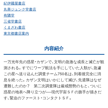
紀伊國屋書店
丸善ジュンク堂書店
有隣堂
三省堂書店
くまざわ書店
東京都書店案内
内容紹介
一万光年先の惑星・カザンで、文明の急激な成長と滅亡が観
測される。すでにワープ航法を手にしていた人類が、急遽
この星へ送り込んだ調査チーム750名は、到着後完全に消
息を絶った。カザン文明はいかにして滅び、先遣隊はなぜ
遭難したのか？ 第二次調査隊は厳戒態勢のもと、ついに
惑星の地表へ降り立つが──現代宇宙ＳＦの旗手が描きだ
す、緊迫のファースト・コンタクトＳＦ。