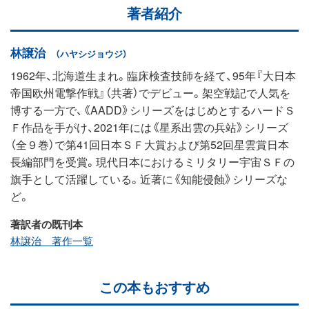
著者紹介
林譲治
（ハヤシジョウジ）
1962年、北海道生まれ。臨床検査技師を経て、95年『大日本
帝国欧州電撃作戦』（共著）でデビュー。架空戦記で人気を
博する一方で、《AADD》シリーズをはじめとするハードＳ
Ｆ作品を手がけ、2021年には《星系出雲の兵站》シリーズ
（全９巻）で第41回日本ＳＦ大賞および第52回星雲賞日本
長編部門を受賞。現代日本におけるミリタリー宇宙ＳＦの
旗手として活躍している。近著に《知能侵蝕》シリーズな
ど。
著訳者の既刊本
林譲治 著作一覧
この本もおすすめ