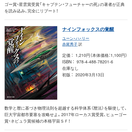
ゴー賞・星雲賞受賞「キャプテン・フューチャーの死」の著者が正典
を読み込み、完全にリブート！
ナインフォックスの覚醒
ユーン・ハ・リー
赤尾秀子
訳
定価
1,210円（本体価格：1,100円）
ISBN
978-4-488-78201-6
在庫なし
初版
2020年3月13日
数学と暦に基づき物理法則を超越する科学体系〈暦法〉を駆使して、
巨大宇宙都市要塞を攻略せよ。2017年ローカス賞受賞、ヒューゴー
賞・ネビュラ賞候補の本格宇宙ＳＦ！