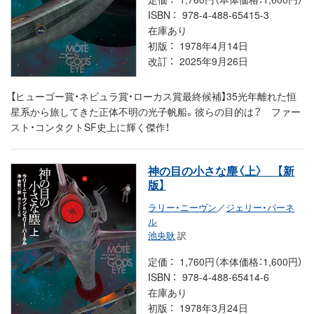
ISBN
978-4-488-65415-3
在庫あり
初版
1978年4月14日
改訂
2025年9月26日
【ヒューゴー賞・ネビュラ賞・ローカス賞最終候補】35光年離れた恒
星系から旅してきた正体不明の光子帆船。彼らの目的は？ ファー
スト・コンタクトSF史上に輝く傑作！
神の目の小さな塵〈上〉
【新
版】
ラリー・ニーヴン
／
ジェリー・パーネ
ル
池央耿
訳
定価
1,760円（本体価格：1,600円）
ISBN
978-4-488-65414-6
在庫あり
初版
1978年3月24日