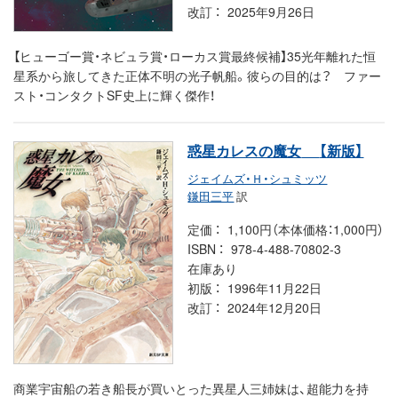
改訂
2025年9月26日
【ヒューゴー賞・ネビュラ賞・ローカス賞最終候補】35光年離れた恒
星系から旅してきた正体不明の光子帆船。彼らの目的は？ ファー
スト・コンタクトSF史上に輝く傑作！
惑星カレスの魔女
【新版】
ジェイムズ・Ｈ・シュミッツ
鎌田三平
訳
定価
1,100円（本体価格：1,000円）
ISBN
978-4-488-70802-3
在庫あり
初版
1996年11月22日
改訂
2024年12月20日
商業宇宙船の若き船長が買いとった異星人三姉妹は、超能力を持