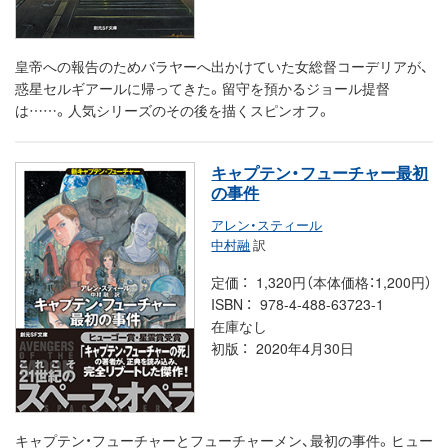
皇帝への報告のためバラヤーへ出かけていた女総督コーデリアが、
惑星セルギアールに帰ってきた。留守を預かるジョール提督
は……。人気シリーズのその後を描くスピンオフ。
キャプテン・フューチャー最初
の事件
アレン・スティール
中村融
訳
定価
1,320円（本体価格：1,200円）
ISBN
978-4-488-63723-1
在庫なし
初版
2020年4月30日
キャプテン・フューチャーとフューチャーメン、最初の事件。ヒュー