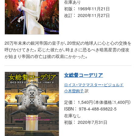
在庫あり
初版
1969年11月21日
改訂
2020年11月27日
20万年未来の銀河帝国の皇子が、20世紀の地球人に心と心の交換を
呼びかけてきた。応じた彼たが、時まさに恐るべき暗黒星雲の侵攻
が始まり帝国の存亡は彼の双肩にかかった。
女総督コーデリア
ロイス・マクマスター・ビジョルド
小木曽絢子
訳
定価
1,540円（本体価格：1,400円）
ISBN
978-4-488-69822-5
在庫なし
初版
2020年7月31日