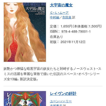
大宇宙の魔女
Ｃ・Ｌ・ムーア
中村融
／
市田泉
訳
定価
1,650円（本体価格：1,500円）
ISBN
978-4-488-79001-1
在庫あり
初版
2021年11月12日
妖艶かつ獰猛な暗黒宇宙の妖女たちと対峙するノースウェスト・ス
ミスの活躍を華麗な筆致で描いた伝説のスペース・オペラ・シリー
ズ全13編。新訳決定版。
レイヴンの奸計
ユーン・ハ・リー
赤尾秀子
訳