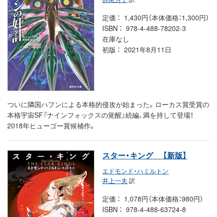
定価
1,430円（本体価格：1,300円）
ISBN
978-4-488-78202-3
在庫なし
初版
2021年8月11日
ついに隣国ハフンによる本格的侵攻が始まった。ローカス賞受賞の
本格宇宙SF『ナインフォックスの覚醒』続編、満を持して登場！
2018年ヒューゴー賞候補作。
スター・キング
【新版】
エドモンド・ハミルトン
井上一夫
訳
定価
1,078円（本体価格：980円）
ISBN
978-4-488-63724-8