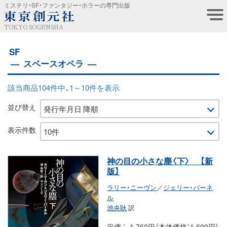
ミステリ・SF・ファンタジー・ホラーの専門出版
TOKYO SOGENSHA
SF
スペースオペラ
該当商品104件中、1～10件を表示
並び替え
表示件数
神の目の小さな塵〈下〉
【新
版】
ラリー・ニーヴン
／
ジェリー・パーネ
ル
池央耿
訳
定価
1,760円（本体価格：1,600円）