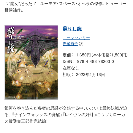
つ“魔女”だった!? ユーモア・スペース・オペラの傑作。ヒューゴー
賞候補作。
蘇りし銃
ユーン・ハ・リー
赤尾秀子
訳
定価
1,650円（本体価格：1,500円）
ISBN
978-4-488-78203-0
在庫なし
初版
2023年1月13日
銀河を巻き込んだ各者の思惑が交錯する中、いよいよ最終決戦が迫
る。『ナインフォックスの覚醒』『レイヴンの奸計』につづくローカ
ス賞受賞三部作完結編！