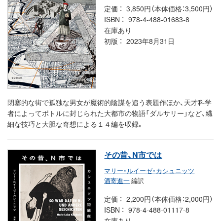
定価
3,850円（本体価格：3,500円）
ISBN
978-4-488-01683-8
在庫あり
初版
2023年8月31日
閉塞的な街で孤独な男女が魔術的陰謀を追う表題作ほか、天才科学
者によってボトルに封じられた大都市の物語「ダルサリー」など、繊
細な技巧と大胆な奇想による１４編を収録。
その昔、N市では
マリー・ルイーゼ・カシュニッツ
酒寄進一
編訳
定価
2,200円（本体価格：2,000円）
ISBN
978-4-488-01117-8
在庫あり