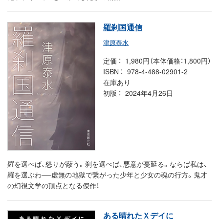
羅刹国通信
津原泰水
定価
1,980円（本体価格：1,800円）
ISBN
978-4-488-02901-2
在庫あり
初版
2024年4月26日
羅を選べば、怒りが蔽う。刹を選べば、悪意が蔓延る。ならば私は、
羅を選ぶわ──虚無の地獄で繋がった少年と少女の魂の行方。鬼才
の幻視文学の頂点となる傑作！
ある晴れたＸデイに