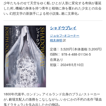
少年たちをのせて天空をゆく船、ひとが人形に変化する奇病が蔓延
した村、機械の身体を持つ青年と植物に身を覆われた少女との出会
い。幻想文学の新旗手による初小説集、遂に文庫化。
シャドウプレイ
ジョセフ・オコーナー
栩木伸明
訳
定価
3,520円（本体価格：3,200円）
ISBN
978-4-488-01134-5
在庫あり
初版
2024年5月10日
1800年代後半、ロンドン。アイルランド出身のブラム・ストーカー
が、劇場支配人の激務をこなしながら、いかにかの不朽の名作『吸血
鬼ドラキュラ』を生み出したかの物語。