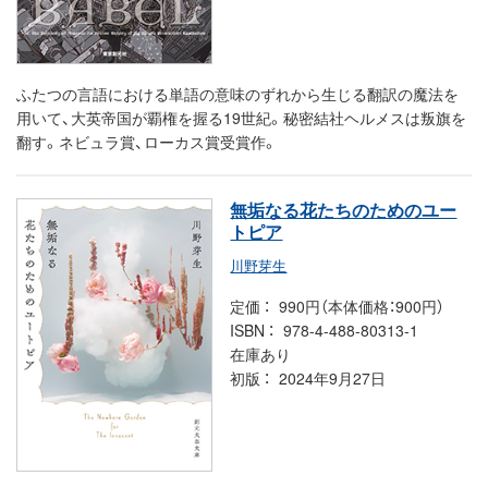
ふたつの言語における単語の意味のずれから生じる翻訳の魔法を
用いて、大英帝国が覇権を握る19世紀。秘密結社ヘルメスは叛旗を
翻す。ネビュラ賞、ローカス賞受賞作。
無垢なる花たちのためのユー
トピア
川野芽生
定価
990円（本体価格：900円）
ISBN
978-4-488-80313-1
在庫あり
初版
2024年9月27日