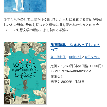
少年たちをのせて天空をゆく船、ひとが人形に変化する奇病が蔓延
した村、機械の身体を持つ男と植物に身を覆われた少女との出会
い……。幻想文学の新鋭による初の小説集。
旅書簡集 ゆきあってしあさ
って
高山羽根子
／
酉島伝法
／
倉田タカシ
定価
1,760円（本体価格：1,600円）
ISBN
978-4-488-02854-1
在庫なし
初版
2022年1月28日