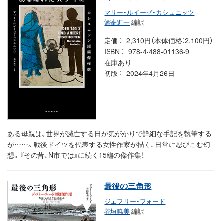
マリー・ルイーゼ・カシュニッツ
酒寄進一
編訳
定価
2,310円（本体価格：2,100円）
ISBN
978-4-488-01136-9
在庫あり
初版
2024年4月26日
ある母親は、世界が滅亡する日が気がかりで詳細な手記を執筆する
が……。戦後ドイツを代表する女性作家が描く、日常に忍びこむ幻
想。『その昔、N市では』に続く15編の傑作集！
最後の三角形
ジェフリー・フォード
谷垣暁美
編訳