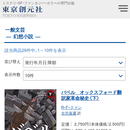
ミステリ・SF・ファンタジー・ホラーの専門出版
TOKYO SOGENSHA
一般文芸
幻想小説
該当商品29件中、1～10件を表示
並び替え
表示件数
バベル オックスフォード翻
訳家革命秘史〈下〉
R・F・クァン
古沢嘉通
訳
定価
2,750円（本体価格：2,500円）