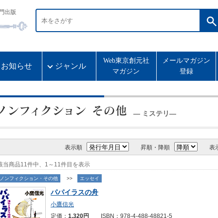
門出版
Web東京創元社
メールマガジン
お知らせ
ジャンル
マガジン
登録
― ミステリ―
表示順
昇順・降順
表
該当商品11件中、1～11件目を表示
ノンフィクション・その他
>>
エッセイ
パパイラスの舟
小鷹信光
定価：
1,320円
ISBN：978-4-488-48821-5