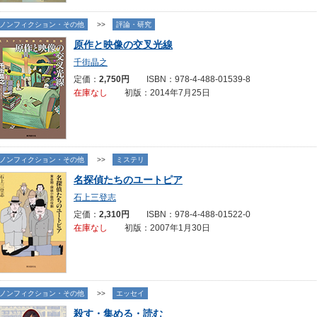
ノンフィクション・その他
>>
評論・研究
原作と映像の交叉光線
千街晶之
定価：
2,750円
ISBN：978-4-488-01539-8
在庫なし
初版：2014年7月25日
ノンフィクション・その他
>>
ミステリ
名探偵たちのユートピア
石上三登志
定価：
2,310円
ISBN：978-4-488-01522-0
在庫なし
初版：2007年1月30日
ノンフィクション・その他
>>
エッセイ
殺す・集める・読む