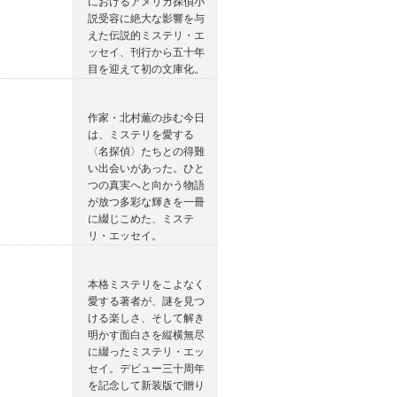
におけるアメリカ探偵小
説受容に絶大な影響を与
えた伝説的ミステリ・エ
ッセイ、刊行から五十年
目を迎えて初の文庫化。
作家・北村薫の歩む今日
は、ミステリを愛する
〈名探偵〉たちとの得難
い出会いがあった。ひと
つの真実へと向かう物語
が放つ多彩な輝きを一冊
に綴じこめた、ミステ
リ・エッセイ。
本格ミステリをこよなく
愛する著者が、謎を見つ
ける楽しさ、そして解き
明かす面白さを縦横無尽
に綴ったミステリ・エッ
セイ。デビュー三十周年
を記念して新装版で贈り