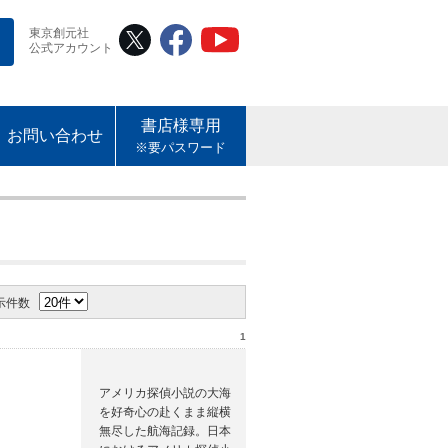
東京創元社
公式アカウント
書店様専用
お問い合わせ
※要パスワード
示件数
1
アメリカ探偵小説の大海
を好奇心の赴くまま縦横
無尽した航海記録。日本