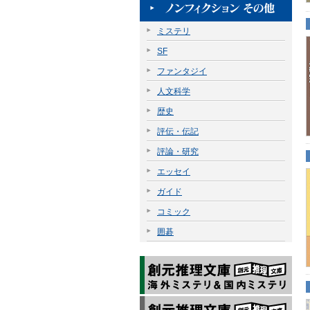
ミステリ
SF
ファンタジイ
人文科学
歴史
評伝・伝記
評論・研究
エッセイ
ガイド
コミック
囲碁