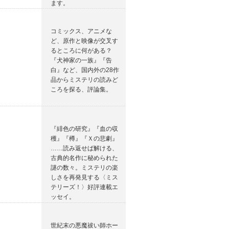
ます。
コミックス、アニメな
ど、原作と映像が交叉す
るところに何がある？
『犬神家の一族』『告
白』など、国内外の28作
品からミステリの読みど
ころを探る、評論集。
『緋色の研究』『血の収
穫』『樽』『Ｘの悲劇』
……読み返せば解ける、
古典的名作に秘められた
謎の数々。ミステリの楽
しさを再発見する〈ミス
テリーズ！〉好評連載エ
ッセイ。
世紀末の悪魔祓い師ホー