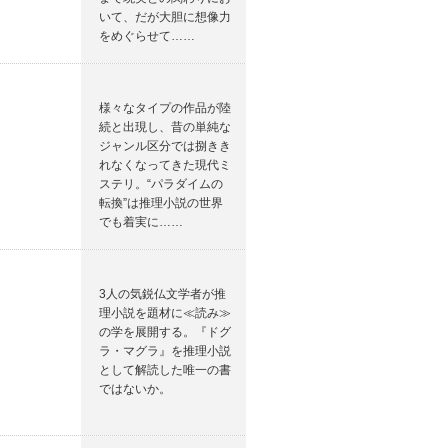
いて、だが大胆に想像力
をめぐらせて……
様々なタイプの作品が陸
続と出現し、昔の単純な
ジャンル区分では捌きき
れなくなってきた現代ミ
ステリ。“パラダイムの
転換”は推理小説の世界
でも着実に……
3人の気鋭仏文学者が推
理小説を題材に≪読み≫
の学を展開する。『ドグ
ラ・マグラ』を推理小説
として解読した唯一の書
ではないか。