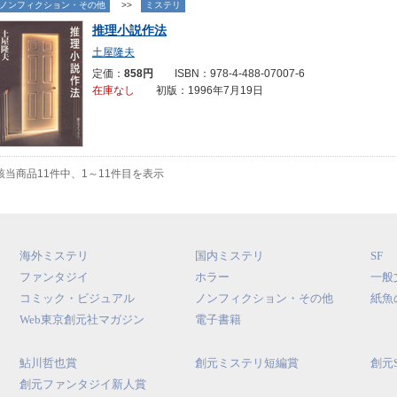
ノンフィクション・その他
>>
ミステリ
推理小説作法
土屋隆夫
定価：
858円
ISBN：978-4-488-07007-6
在庫なし
初版：1996年7月19日
該当商品11件中、1～11件目を表示
海外ミステリ
国内ミステリ
SF
ファンタジイ
ホラー
一般
コミック・ビジュアル
ノンフィクション・その他
紙魚
Web東京創元社マガジン
電子書籍
鮎川哲也賞
創元ミステリ短編賞
創元
創元ファンタジイ新人賞