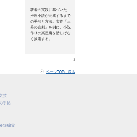
著者の実践に基づいた、
推理小説が完成するまで
の手順と方法。実作「三
幕の喜劇」を例に、小説
作りの楽屋裏を惜しげな
く披露する。
1
ページTOPに戻る
文芸
の手帖
SF短編賞