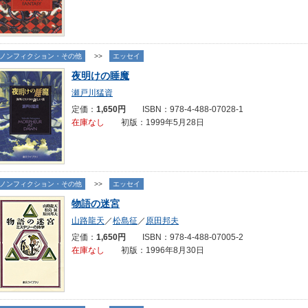
ノンフィクション・その他
>>
エッセイ
夜明けの睡魔
瀬戸川猛資
定価：
1,650円
ISBN：978-4-488-07028-1
在庫なし
初版：1999年5月28日
ノンフィクション・その他
>>
エッセイ
物語の迷宮
山路龍天
／
松島征
／
原田邦夫
定価：
1,650円
ISBN：978-4-488-07005-2
在庫なし
初版：1996年8月30日