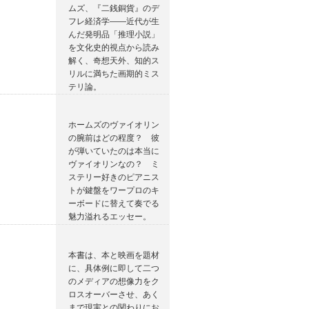
ムズ、『二銭銅貨』のデ
フレ経済学――近代が生
んだ発明品「推理小説」
を文化史的視点から読み
解く、奇想天外、知的ス
リルに満ちた画期的ミス
テリ論。
ホームズのヴァイオリン
の腕前はどの程度？ 彼
が弾いていたのは本当に
ヴァイオリンなの？ ミ
ステリー好きのピアニス
トが鍵盤をワープロのキ
ーボードに替えて奏でる
魅力溢れるエッセー。
本書は、本と映画を題材
に、具体例に即して二つ
のメディアの想像力をク
ロスオーバーさせ、あく
まで現実との関わりにお