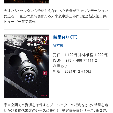
天才ハリ・セルダンも予想しえなかった危機がファウンデーション
に迫る！ 巨匠の最高傑作たる未来叙事詩三部作、完全新訳第二弾。
ヒューゴー賞受賞作。
彗星狩り〈下〉
笹本祐一
定価
1,100円（本体価格：1,000円）
ISBN
978-4-488-74111-2
在庫あり
初版
2021年12月10日
宇宙空間で水資源を確保するプロジェクトの権利をかけ、彗星を追
いかける前代未聞のレースに挑む！ 星雲賞受賞シリーズ、第２弾。