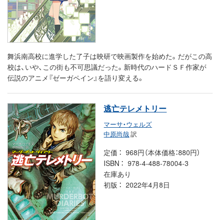
舞浜南高校に進学した了子は映研で映画製作を始めた。だがこの高
校は、いや、この街も不可思議だった。新時代のハードＳＦ作家が
伝説のアニメ『ゼーガペイン』を語り変える。
逃亡テレメトリー
マーサ・ウェルズ
中原尚哉
訳
定価
968円（本体価格：880円）
ISBN
978-4-488-78004-3
在庫あり
初版
2022年4月8日