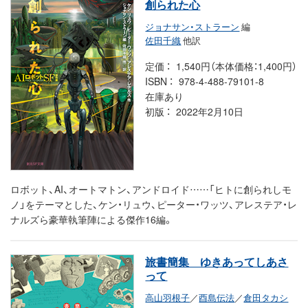
創られた心
ジョナサン・ストラーン
編
佐田千織
他訳
定価
1,540円（本体価格：1,400円）
ISBN
978-4-488-79101-8
在庫あり
初版
2022年2月10日
ロボット、AI、オートマトン、アンドロイド……「ヒトに創られしモ
ノ」をテーマとした、ケン・リュウ、ピーター・ワッツ、アレステア・レ
ナルズら豪華執筆陣による傑作16編。
旅書簡集 ゆきあってしあさ
って
高山羽根子
／
酉島伝法
／
倉田タカシ