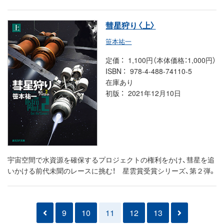
彗星狩り〈上〉
笹本祐一
定価
1,100円（本体価格：1,000円）
ISBN
978-4-488-74110-5
在庫あり
初版
2021年12月10日
宇宙空間で水資源を確保するプロジェクトの権利をかけ、彗星を追
いかける前代未聞のレースに挑む！ 星雲賞受賞シリーズ、第２弾。
9
10
11
12
13