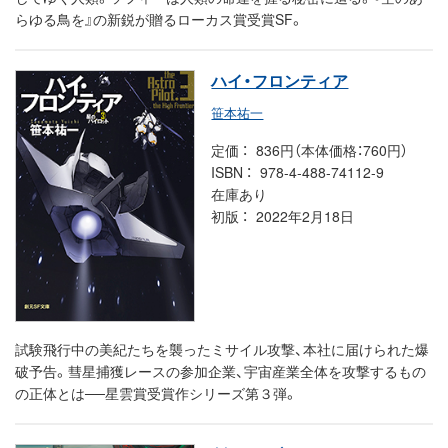
らゆる鳥を』の新鋭が贈るローカス賞受賞SF。
ハイ・フロンティア
笹本祐一
定価
836円（本体価格：760円）
ISBN
978-4-488-74112-9
在庫あり
初版
2022年2月18日
試験飛行中の美紀たちを襲ったミサイル攻撃、本社に届けられた爆
破予告。彗星捕獲レースの参加企業、宇宙産業全体を攻撃するもの
の正体とは──星雲賞受賞作シリーズ第３弾。