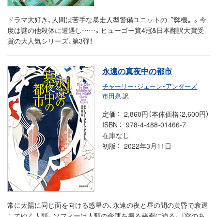
ドラマ大好き、人間は苦手な暴走人型警備ユニットの〝弊機〟。今
度は謎の他殺体に遭遇し……。ヒューゴー賞4冠&日本翻訳大賞受
賞の大人気シリーズ、第3弾！
永遠の真夜中の都市
チャーリー・ジェーン・アンダーズ
市田泉
訳
定価
2,860円（本体価格：2,600円）
ISBN
978-4-488-01466-7
在庫なし
初版
2022年3月11日
常に太陽に同じ面を向ける惑星の、永遠の夜と昼の間の黄昏で衰退
してゆく人類。ソフィーは人類の命運を握る秘密に迫る。『空のあ