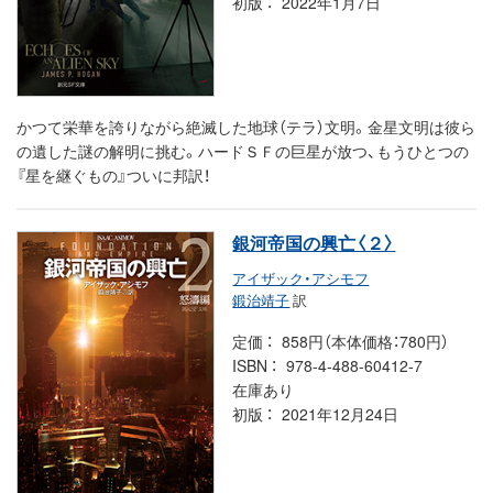
初版
2022年1月7日
かつて栄華を誇りながら絶滅した地球（テラ）文明。金星文明は彼ら
の遺した謎の解明に挑む。ハードＳＦの巨星が放つ、もうひとつの
『星を継ぐもの』ついに邦訳！
銀河帝国の興亡〈２〉
アイザック・アシモフ
鍛治靖子
訳
定価
858円（本体価格：780円）
ISBN
978-4-488-60412-7
在庫あり
初版
2021年12月24日