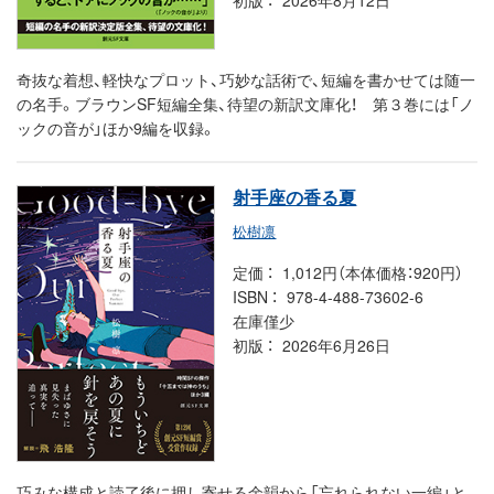
奇抜な着想、軽快なプロット、巧妙な話術で、短編を書かせては随一
の名手。ブラウンSF短編全集、待望の新訳文庫化！ 第３巻には「ノ
ックの音が」ほか9編を収録。
射手座の香る夏
松樹凛
定価
1,012円（本体価格：920円）
ISBN
978-4-488-73602-6
在庫僅少
初版
2026年6月26日
巧みな構成と読了後に押し寄せる余韻から「忘れられない一編」と