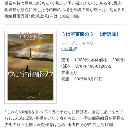
猛毒を持つ巨鳥、鴆（ちん）が飛ぶと国が滅ぶという。ある年、民主
化運動が頂点に達したその国の広場を伝説の鳥が襲った。創元ＳＦ
短編賞優秀賞「飲鴆止渇」をはじめ全６編。
ウは宇宙船のウ
【新訳版】
レイ・ブラッドベリ
中村融
訳
定価
1,320円（本体価格：1,200円）
ISBN
978-4-488-61209-2
在庫あり
初版
2025年8月22日
「これらの物語をすべての男の子たちに捧げる。過去に思いをめぐ
らし、未来に高い希望をいだく者たちに」──宇宙船乗組員を夢見る
少年の日々を描く表題作をはじめ、著者自身が自選した17編。