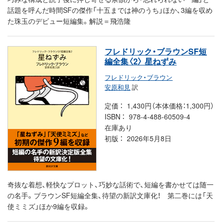
話題を呼んだ時間SFの傑作「十五までは神のうち」ほか、3編を収め
た珠玉のデビュー短編集。解説＝飛浩隆
フレドリック・ブラウンSF短
編全集〈2〉 星ねずみ
フレドリック・ブラウン
安原和見
訳
定価
1,430円（本体価格：1,300円）
ISBN
978-4-488-60509-4
在庫あり
初版
2026年5月8日
奇抜な着想、軽快なプロット、巧妙な話術で、短編を書かせては随一
の名手。ブラウンSF短編全集、待望の新訳文庫化！ 第二巻には「天
使ミミズ」ほか9編を収録。