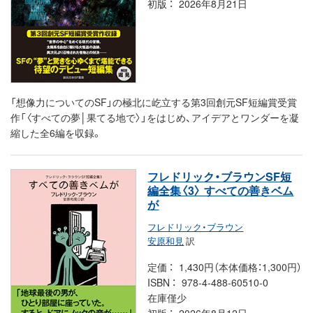
初版
2026年8月21日
「想像力についてのSF」の極北に屹立する第3回創元SF短編賞受賞
作「〈すべての夢│果てる地で〉」をはじめ、アイデアとワンダーを凝
縮した全6編を収録。
フレドリック・ブラウンSF短
編全集〈3〉 すべての善きベム
が
フレドリック・ブラウン
安原和見
訳
定価
1,430円（本体価格：1,300円）
ISBN
978-4-488-60510-0
在庫僅少
初版
2026年8月12日