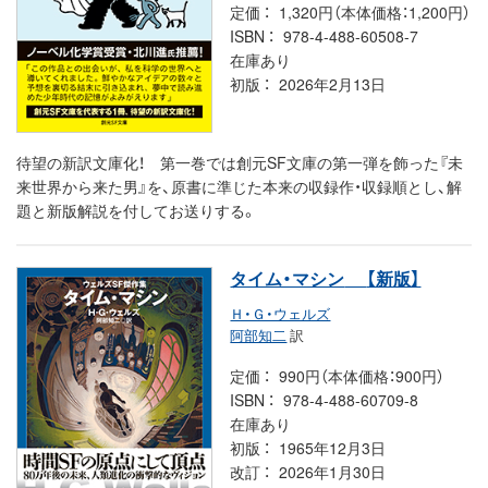
定価
1,320円（本体価格：1,200円）
ISBN
978-4-488-60508-7
在庫あり
初版
2026年2月13日
待望の新訳文庫化！ 第一巻では創元SF文庫の第一弾を飾った『未
来世界から来た男』を、原書に準じた本来の収録作・収録順とし、解
題と新版解説を付してお送りする。
タイム・マシン
【新版】
Ｈ・Ｇ・ウェルズ
阿部知二
訳
定価
990円（本体価格：900円）
ISBN
978-4-488-60709-8
在庫あり
初版
1965年12月3日
改訂
2026年1月30日