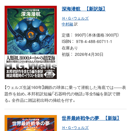
深海潜航
【新訳版】
Ｈ・Ｇ・ウェルズ
中村融
訳
定価
990円（本体価格：900円）
ISBN
978-4-488-60711-1
在庫あり
初版
2026年4月30日
【ウェルズ生誕160年】鋼鉄の球体に乗って潜航した海底では――表
題作を始め、本邦初訳短編「石器時代の物語」等全5編を新訳で贈
る。全作品に雑誌初出時の挿絵を付す。
世界最終戦争の夢
【新版】
Ｈ・Ｇ・ウェルズ