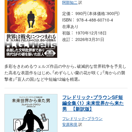
阿部知二
訳
定価
990円（本体価格：900円）
ISBN
978-4-488-60710-4
在庫あり
初版
1970年12月18日
改訂
2026年3月31日
多彩をきわめるウェルズ作品の中から、破滅的な世界戦争を予見し
た高名な表題作をはじめ、「めずらしい蘭の花が咲く」「海からの襲
撃者」「盲人の国」など中短編12編を精選。
フレドリック・ブラウンSF短
編全集〈1〉 未来世界から来た
男
【新訳版】
フレドリック・ブラウン
安原和見
訳