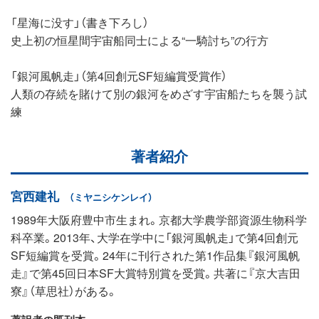
「星海に没す」（書き下ろし）
史上初の恒星間宇宙船同士による“一騎討ち”の行方
「銀河風帆走」（第4回創元SF短編賞受賞作）
人類の存続を賭けて別の銀河をめざす宇宙船たちを襲う試
練
著者紹介
宮西建礼
（ミヤニシケンレイ）
1989年大阪府豊中市生まれ。京都大学農学部資源生物科学
科卒業。2013年、大学在学中に「銀河風帆走」で第4回創元
SF短編賞を受賞。24年に刊行された第1作品集『銀河風帆
走』で第45回日本SF大賞特別賞を受賞。共著に『京大吉田
寮』（草思社）がある。