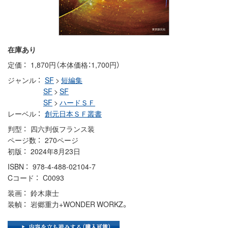
在庫あり
定価
1,870円（本体価格：1,700円）
ジャンル
SF
>
短編集
SF
>
SF
SF
>
ハードＳＦ
レーベル
創元日本ＳＦ叢書
判型
四六判仮フランス装
ページ数
270ページ
初版
2024年8月23日
ISBN
978-4-488-02104-7
Cコード
C0093
装画
鈴木康士
装幀
岩郷重力+WONDER WORKZ。