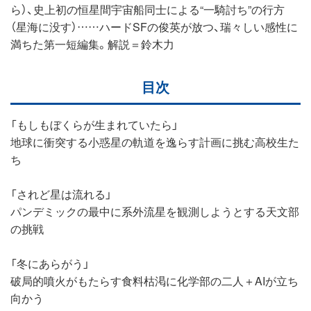
ら）、史上初の恒星間宇宙船同士による“一騎討ち”の行方
（星海に没す）……ハードSFの俊英が放つ、瑞々しい感性に
満ちた第一短編集。解説＝鈴木力
目次
「もしもぼくらが生まれていたら」
地球に衝突する小惑星の軌道を逸らす計画に挑む高校生た
ち
「されど星は流れる」
パンデミックの最中に系外流星を観測しようとする天文部
の挑戦
「冬にあらがう」
破局的噴火がもたらす食料枯渇に化学部の二人＋AIが立ち
向かう