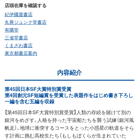
店頭在庫を確認する
紀伊國屋書店
丸善ジュンク堂書店
有隣堂
三省堂書店
くまざわ書店
東京都書店案内
内容紹介
第45回日本SF大賞特別賞受賞
第4回創元SF短編賞を受賞した表題作をはじめ書き下ろし
一編を含む五編を収録
【第45回日本SF大賞特別賞受賞】人類の存続を賭けて別の
銀河をめざす、人格を持った宇宙船たちを襲う試練（銀河風
帆走）、地球に衝突するコースをとった小惑星の軌道をそら
す計画に挑む高校生たち（もしもぼくらが生まれていた