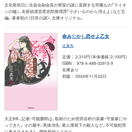
文化祭前日に生徒会副会長が密室の謎に直面する学園もの「ライオ
ンの嘘」、名探偵凛堂星史郎推理譚「小さいものから消えよ」など五
編。著者初の〈日常の謎〉、文庫オリジナル。
命みじかし恋せよ乙女
辻真先
定価
2,310円（本体価格：2,100円）
ISBN
978-4-488-02915-9
在庫あり
初版
2024年11月22日
大正8年、記者・可能勝郎は、取材のため世田谷村の富豪・守泉家にや
ってきた。その最中、死体消失、衆人環視下の殺人など、不可能犯罪
に巻き込まれる！ 傑作長編ミステリ。