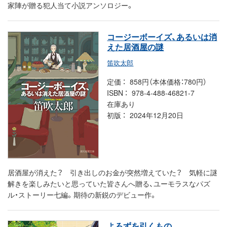
家陣が贈る犯人当て小説アンソロジー。
コージーボーイズ、あるいは消
えた居酒屋の謎
笛吹太郎
定価
858円（本体価格：780円）
ISBN
978-4-488-46821-7
在庫あり
初版
2024年12月20日
居酒屋が消えた？ 引き出しのお金が突然増えていた？ 気軽に謎
解きを楽しみたいと思っていた皆さんへ贈る、ユーモラスなパズ
ル・ストーリー七編。期待の新鋭のデビュー作。
よろずを引くもの