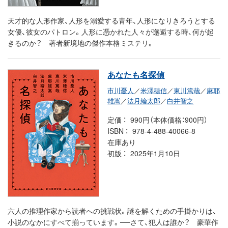
天才的な人形作家、人形を溺愛する青年、人形になりきろうとする
女優、彼女のパトロン。人形に憑かれた人々が邂逅する時、何が起
きるのか？ 著者新境地の傑作本格ミステリ。
あなたも名探偵
市川憂人
／
米澤穂信
／
東川篤哉
／
麻耶
雄嵩
／
法月綸太郎
／
白井智之
定価
990円（本体価格：900円）
ISBN
978-4-488-40066-8
在庫あり
初版
2025年1月10日
六人の推理作家から読者への挑戦状。謎を解くための手掛かりは、
小説のなかにすべて揃っています。──さて、犯人は誰か？ 豪華作