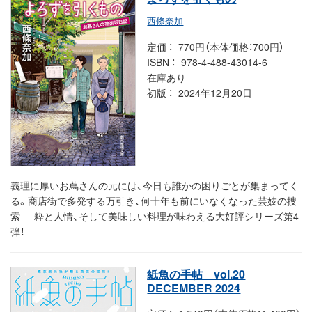
西條奈加
定価
770円（本体価格：700円）
ISBN
978-4-488-43014-6
在庫あり
初版
2024年12月20日
義理に厚いお蔦さんの元には、今日も誰かの困りごとが集まってく
る。商店街で多発する万引き、何十年も前にいなくなった芸妓の捜
索──粋と人情、そして美味しい料理が味わえる大好評シリーズ第4
弾！
紙魚の手帖 vol.20
DECEMBER 2024