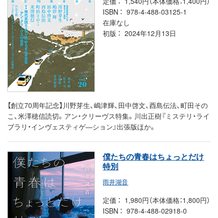
定価
1,540円（本体価格：1,400円）
ISBN
978-4-488-03125-1
在庫なし
初版
2024年12月13日
【創立70周年記念】川野芽生、嶋津輝、田中啓文、酉島伝法、町田その
こ、米澤穂信読切。アン・クリーヴス特集。川出正樹『ミステリ・ライ
ブラリ・インヴェスティゲ―ション』出張版ほか。
僕たちの青春はちょっとだけ
特別
雨井湖音
定価
1,980円（本体価格：1,800円）
ISBN
978-4-488-02918-0