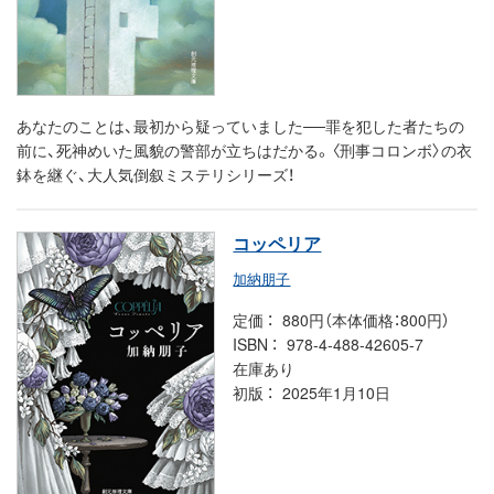
あなたのことは、最初から疑っていました──罪を犯した者たちの
前に、死神めいた風貌の警部が立ちはだかる。〈刑事コロンボ〉の衣
鉢を継ぐ、大人気倒叙ミステリシリーズ！
コッペリア
加納朋子
定価
880円（本体価格：800円）
ISBN
978-4-488-42605-7
在庫あり
初版
2025年1月10日