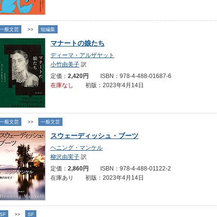
一般文芸
>>
短編集
マナートの娘たち
ディーマ・アルザヤット
小竹由美子
訳
定価：
2,420円
ISBN：978-4-488-01687-6
在庫なし
初版：2023年4月14日
一般文芸
>>
一般文芸
スウェーディッシュ・ブーツ
ヘニング・マンケル
柳沢由実子
訳
定価：
2,860円
ISBN：978-4-488-01122-2
在庫あり 初版：2023年4月14日
SF
>>
SF