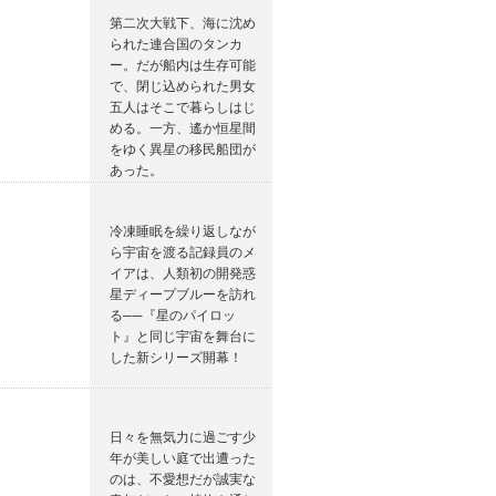
第二次大戦下、海に沈め
られた連合国のタンカ
ー。だが船内は生存可能
で、閉じ込められた男女
五人はそこで暮らしはじ
める。一方、遙か恒星間
をゆく異星の移民船団が
あった。
冷凍睡眠を繰り返しなが
ら宇宙を渡る記録員のメ
イアは、人類初の開発惑
星ディープブルーを訪れ
る──『星のパイロッ
ト』と同じ宇宙を舞台に
した新シリーズ開幕！
日々を無気力に過ごす少
年が美しい庭で出遭った
のは、不愛想だが誠実な