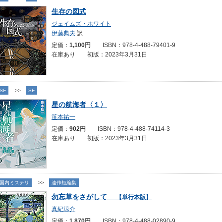
生存の図式
ジェイムズ・ホワイト
伊藤典夫
訳
定価：
1,100円
ISBN：978-4-488-79401-9
在庫あり 初版：2023年3月31日
SF
>>
SF
星の航海者〈１〉
笹本祐一
定価：
902円
ISBN：978-4-488-74114-3
在庫あり 初版：2023年3月31日
国内ミステリ
>>
連作短編集
勿忘草をさがして
【単行本版】
真紀涼介
定価：
1,870円
ISBN：978-4-488-02890-9