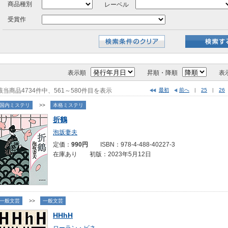
商品種別
レーベル
受賞作
表示順
昇順・降順
表
該当商品4734件中、561～580件目を表示
最初
前へ
|
25
|
26
国内ミステリ
>>
本格ミステリ
折鶴
泡坂妻夫
定価：
990円
ISBN：978-4-488-40227-3
在庫あり 初版：2023年5月12日
一般文芸
>>
一般文芸
HHhH