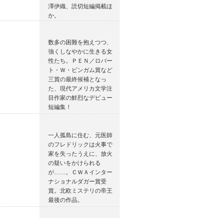
澤伊織、読切短編掲載ほ
か。
数多の困難を抱えつつ、
強くしなやかに生きる女
性たち。ＰＥＮ／ロバー
ト・Ｗ・ビンガム賞など
三賞の最終候補となっ
た、現代アメリカ文学注
目作家の鮮烈なデビュー
短編集！
一人孤島に住む、元医師
のフレドリックは火事で
家を失ったうえに、放火
の疑いをかけられる
が……。ＣＷＡインター
ナショナルダガー賞受
賞。北欧ミステリの帝王
最後の作品。