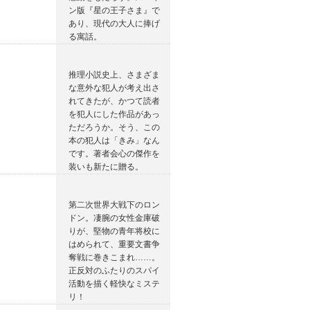
ン版『星の王子さま』で
あり、現代の大人に捧げ
る寓話。
推理小説史上、さまざま
な意外な犯人が考え出さ
れてきたが、かつて読者
を犯人にした作品があっ
ただろうか。そう、この
本の犯人は「きみ」なん
です。著者会心の傑作を
装いも新たに贈る。
第二次世界大戦下のロン
ドン。凄腕の女性金庫破
りが、堅物の青年将校に
はめられて、重要文書争
奪戦に巻きこまれ……。
正反対のふたりのスパイ
活動を描く軽快なミステ
リ！