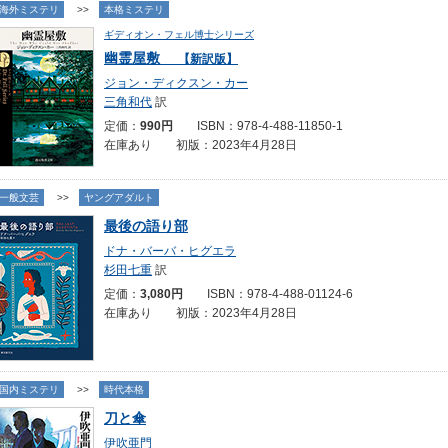
海外ミステリ
>>
本格ミステリ
ギディオン・フェル博士シリーズ
幽霊屋敷
【新訳版】
ジョン・ディクスン・カー
三角和代
訳
定価：
990円
ISBN：978-4-488-11850-1
在庫あり 初版：2023年4月28日
一般文芸
>>
ヤングアダルト
最後の語り部
ドナ・バーバ・ヒグエラ
杉田七重
訳
定価：
3,080円
ISBN：978-4-488-01124-6
在庫あり 初版：2023年4月28日
国内ミステリ
>>
時代本格
刀と傘
伊吹亜門