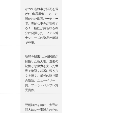
かつて老執事が怪死を遂
げた"幽霊屋敷"。そこで
開かれた幽霊パーティー
で、奇妙な事件が勃発す
る！ 巨匠が持ち味を存
分に発揮した、フェル博
士シリーズの逸品が新訳
で登場。
地球を脱出した植民船が
目指した新天地。過去の
記憶と想像力を失った世
界で物語を武器に戦う少
女を描く、最後の語り部
の物語。ニューベリー
賞、プーラ・ベルブレ賞
受賞作。
死刑執行を前に、大逆の
罪人はなぜ毒殺されたの