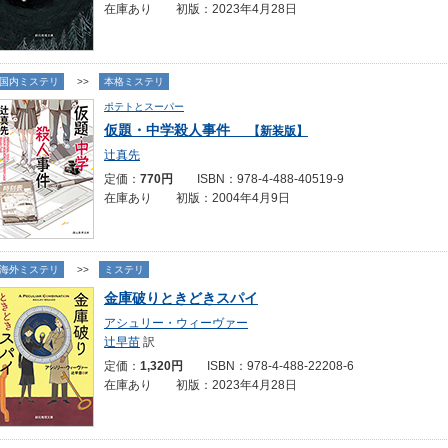
在庫あり 初版：2023年4月28日
国内ミステリ
>>
本格ミステリ
ポテトとスーパー
仮題・中学殺人事件
【新装版】
辻真先
定価：
770円
ISBN：978-4-488-40519-9
在庫あり 初版：2004年4月9日
海外ミステリ
>>
ミステリ
金庫破りときどきスパイ
アシュリー・ウィーヴァー
辻早苗
訳
定価：
1,320円
ISBN：978-4-488-22208-6
在庫あり 初版：2023年4月28日