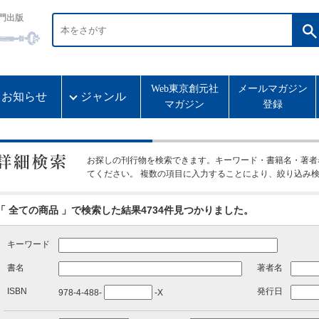
門出版
Web東京創元社
メールマガジン
お知らせ
ジャンル
マガジン
登録
お探しの刊行物を検索できます。キーワード・書籍名・著者
てください。 複数の項目に入力することにより、絞り込み
「 全ての商品 」で検索した結果4734件見つかりました。
キーワード
書名
著者名
ISBN
発行日
978-4-488-
-X