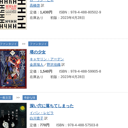
ローラン・ビネ
高橋啓
訳
定価：
1,430円
ISBN：978-4-488-80502-9
在庫あり 初版：2023年4月28日
ファンタジイ
>>
ファンタジイ
塔の少女
キャサリン・アーデン
金原瑞人
／
野沢佳織
訳
定価：
1,540円
ISBN：978-4-488-59905-8
在庫あり 初版：2023年4月28日
一般文芸
>>
奇妙な味
深い穴に落ちてしまった
イバン・レピラ
白川貴子
訳
定価：
770円
ISBN：978-4-488-57503-8