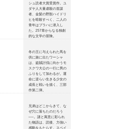
シュ読者大賞受賞作。ユ
ダヤ人大量虐殺の首謀
者、金髪の野獣ハイドリ
ヒを暗殺すべく、二人の
青年はプラハに潜入し
た。257章からなる独創
的な文学の冒険。
冬の王に与えられた馬を
供に旅に出たワーシャ
は、盗賊討伐に向かうモ
スクワ大公の一行に男の
ふりをして加わるが。運
命に逆らい生きる少女の
成長と戦いを描く、三部
作第二弾。
兄弟はどこからきて、な
ぜ穴に落ちたのだろう
──。謎と寓意に彩られ
た物語は、読後、力強い
感動をもたらす。スペイ