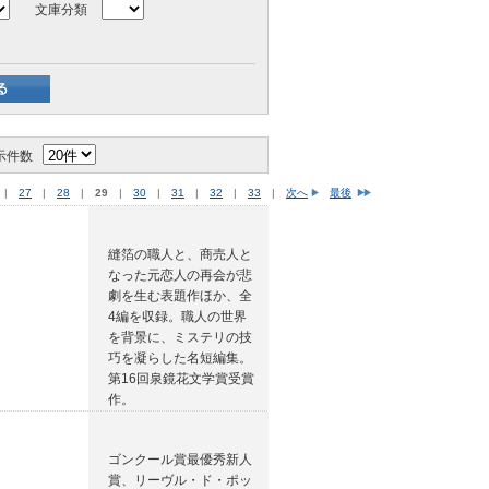
文庫分類
示件数
|
27
|
28
|
29
|
30
|
31
|
32
|
33
|
次へ
最後
縫箔の職人と、商売人と
なった元恋人の再会が悲
劇を生む表題作ほか、全
4編を収録。職人の世界
を背景に、ミステリの技
巧を凝らした名短編集。
第16回泉鏡花文学賞受賞
作。
ゴンクール賞最優秀新人
賞、リーヴル・ド・ポッ