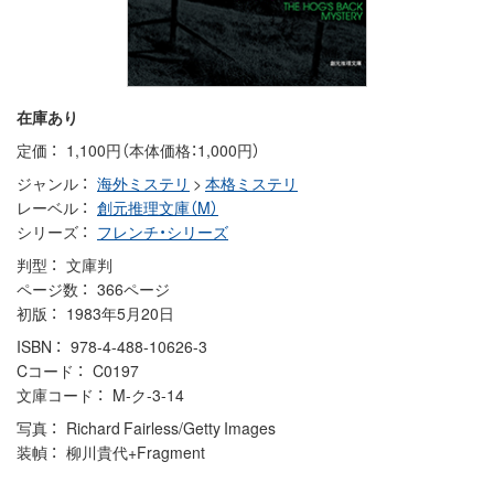
在庫あり
定価
1,100円（本体価格：1,000円）
ジャンル
海外ミステリ
>
本格ミステリ
レーベル
創元推理文庫（M）
シリーズ
フレンチ・シリーズ
判型
文庫判
ページ数
366ページ
初版
1983年5月20日
ISBN
978-4-488-10626-3
Cコード
C0197
文庫コード
M-ク-3-14
写真
Richard Fairless/Getty Images
装幀
柳川貴代+Fragment