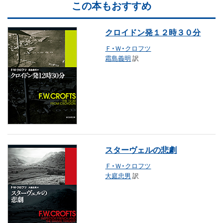
この本もおすすめ
クロイドン発１２時３０分
Ｆ・Ｗ・クロフツ
霜島義明
訳
スターヴェルの悲劇
Ｆ・Ｗ・クロフツ
大庭忠男
訳