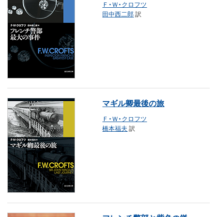
Ｆ・Ｗ・クロフツ
田中西二郎
訳
マギル卿最後の旅
Ｆ・Ｗ・クロフツ
橋本福夫
訳