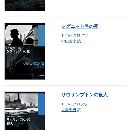
シグニット号の死
Ｆ・Ｗ・クロフツ
中山善之
訳
サウサンプトンの殺人
Ｆ・Ｗ・クロフツ
大庭忠男
訳