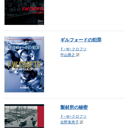
ギルフォードの犯罪
Ｆ・Ｗ・クロフツ
中山善之
訳
製材所の秘密
Ｆ・Ｗ・クロフツ
吉野美恵子
訳