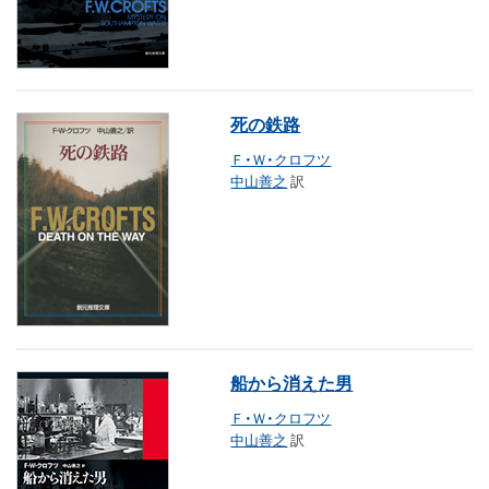
死の鉄路
Ｆ・Ｗ・クロフツ
中山善之
訳
船から消えた男
Ｆ・Ｗ・クロフツ
中山善之
訳