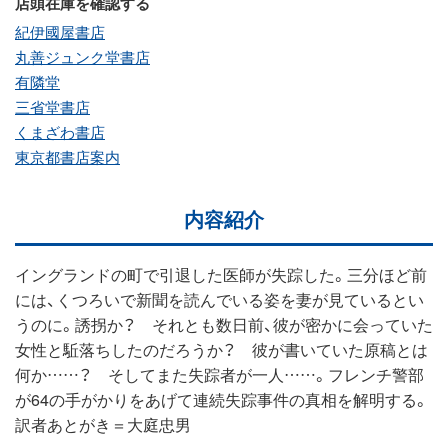
店頭在庫を確認する
紀伊國屋書店
丸善ジュンク堂書店
有隣堂
三省堂書店
くまざわ書店
東京都書店案内
内容紹介
イングランドの町で引退した医師が失踪した。三分ほど前
には、くつろいで新聞を読んでいる姿を妻が見ているとい
うのに。誘拐か？ それとも数日前、彼が密かに会っていた
女性と駈落ちしたのだろうか？ 彼が書いていた原稿とは
何か……？ そしてまた失踪者が一人……。フレンチ警部
が64の手がかりをあげて連続失踪事件の真相を解明する。
訳者あとがき＝大庭忠男