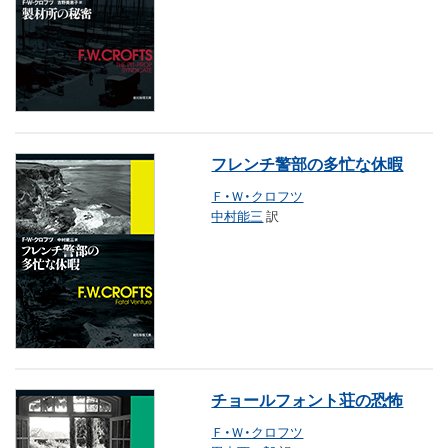
フレンチ警部の多忙な休暇
Ｆ・Ｗ・クロフツ
中村能三
訳
チョールフォント荘の恐怖
Ｆ・Ｗ・クロフツ