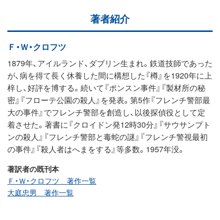
著者紹介
Ｆ・Ｗ・クロフツ
1879年、アイルランド、ダブリン生まれ。鉄道技師であった
が、病を得て長く休養した間に構想した『樽』を1920年に上
梓し、好評を博する。続いて『ポンスン事件』『製材所の秘
密』『フローテ公園の殺人』を発表。第5作『フレンチ警部最
大の事件』でフレンチ警部を創造し、以後探偵役として定
着させた。著書に『クロイドン発12時30分』『サウサンプト
ンの殺人』『フレンチ警部と毒蛇の謎』『フレンチ警視最初
の事件』『殺人者はへまをする』等多数。1957年没。
著訳者の既刊本
Ｆ・Ｗ・クロフツ 著作一覧
大庭忠男 著作一覧