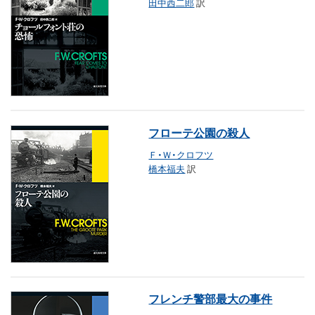
田中西二郎
訳
フローテ公園の殺人
Ｆ・Ｗ・クロフツ
橋本福夫
訳
フレンチ警部最大の事件