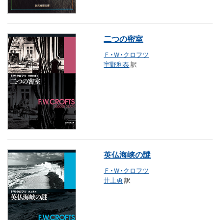
二つの密室
Ｆ・Ｗ・クロフツ
宇野利泰
訳
英仏海峡の謎
Ｆ・Ｗ・クロフツ
井上勇
訳