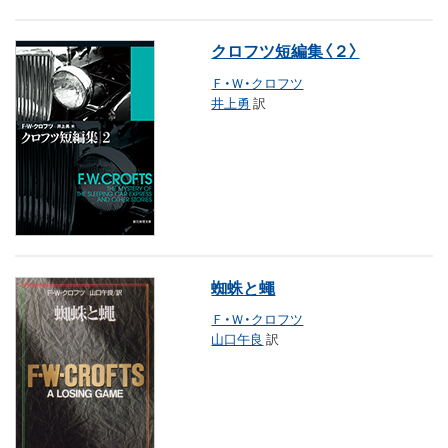
クロフツ短編集〈２〉
Ｆ・Ｗ・クロフツ
井上勇
訳
蜘蛛と蠅
Ｆ・Ｗ・クロフツ
山口午良
訳