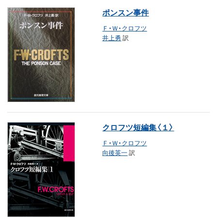
ポンスン事件
Ｆ・Ｗ・クロフツ
井上勇
訳
クロフツ短編集〈１〉
Ｆ・Ｗ・クロフツ
向後英一
訳