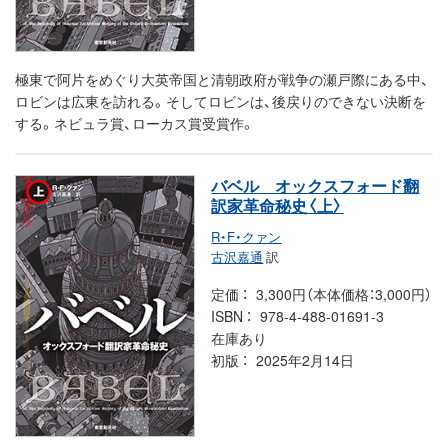
極東で阿片をめぐり大英帝国と清朝政府が戦争の瀬戸際にある中、
ロビンは広東を訪れる。そしてロビンは、後戻りのできない決断を
する。ネビュラ賞、ローカス賞受賞作。
バベル オックスフォード翻
訳家革命秘史〈上〉
R・F・クァン
古沢嘉通
訳
定価
3,300円（本体価格：3,000円）
ISBN
978-4-488-01691-3
在庫あり
初版
2025年2月14日