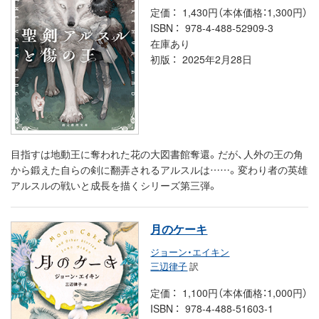
定価
1,430円（本体価格：1,300円）
ISBN
978-4-488-52909-3
在庫あり
初版
2025年2月28日
目指すは地動王に奪われた花の大図書館奪還。だが、人外の王の角
から鍛えた自らの剣に翻弄されるアルスルは……。変わり者の英雄
アルスルの戦いと成長を描くシリーズ第三弾。
月のケーキ
ジョーン・エイキン
三辺律子
訳
定価
1,100円（本体価格：1,000円）
ISBN
978-4-488-51603-1