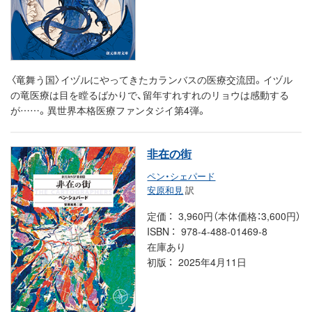
〈竜舞う国〉イヅルにやってきたカランバスの医療交流団。イヅル
の竜医療は目を瞠るばかりで、留年すれすれのリョウは感動する
が……。異世界本格医療ファンタジイ第4弾。
非在の街
ペン・シェパード
安原和見
訳
定価
3,960円（本体価格：3,600円）
ISBN
978-4-488-01469-8
在庫あり
初版
2025年4月11日