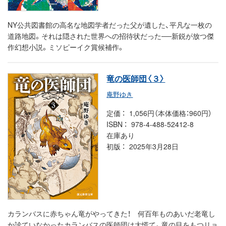
NY公共図書館の高名な地図学者だった父が遺した、平凡な一枚の
道路地図。それは隠された世界への招待状だった──新鋭が放つ傑
作幻想小説。ミソピーイク賞候補作。
竜の医師団〈３〉
庵野ゆき
定価
1,056円（本体価格：960円）
ISBN
978-4-488-52412-8
在庫あり
初版
2025年3月28日
カランバスに赤ちゃん竜がやってきた！ 何百年ものあいだ老竜し
か診ていなかったカランバスの医師団は大慌て。竜の目をもつリョ