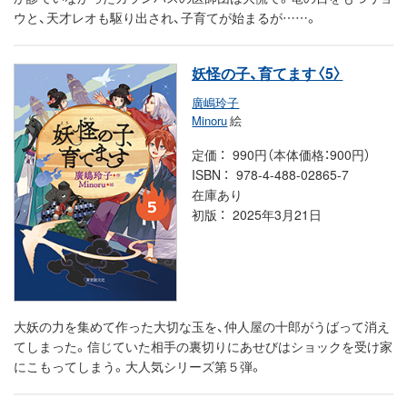
ウと、天才レオも駆り出され、子育てが始まるが……。
妖怪の子、育てます〈5〉
廣嶋玲子
Minoru
絵
定価
990円（本体価格：900円）
ISBN
978-4-488-02865-7
在庫あり
初版
2025年3月21日
大妖の力を集めて作った大切な玉を、仲人屋の十郎がうばって消え
てしまった。信じていた相手の裏切りにあせびはショックを受け家
にこもってしまう。大人気シリーズ第５弾。