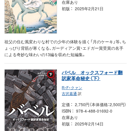
在庫あり
初版
2025年2月21日
祖父の住む風変わりな村での少年の体験を描く「月のケーキ」等、ち
ょっぴり背筋が寒くなる、ガーディアン賞・エドガー賞受賞の名手
による奇妙な味わいの13編を収めた短編集。
バベル オックスフォード翻
訳家革命秘史〈下〉
R・F・クァン
古沢嘉通
訳
定価
2,750円（本体価格：2,500円）
ISBN
978-4-488-01692-0
在庫あり
初版
2025年2月14日