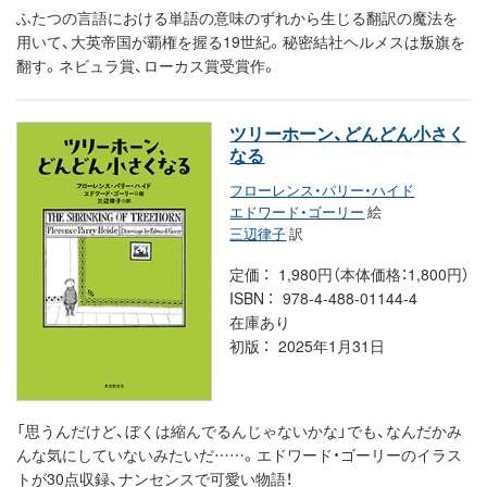
ふたつの言語における単語の意味のずれから生じる翻訳の魔法を
用いて、大英帝国が覇権を握る19世紀。秘密結社ヘルメスは叛旗を
翻す。ネビュラ賞、ローカス賞受賞作。
ツリーホーン、どんどん小さく
なる
フローレンス・パリー・ハイド
エドワード・ゴーリー
絵
三辺律子
訳
定価
1,980円（本体価格：1,800円）
ISBN
978-4-488-01144-4
在庫あり
初版
2025年1月31日
「思うんだけど、ぼくは縮んでるんじゃないかな」でも、なんだかみ
んな気にしていないみたいだ……。エドワード・ゴーリーのイラス
トが30点収録、ナンセンスで可愛い物語！