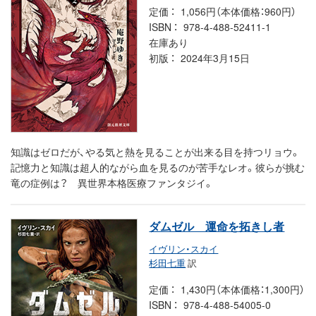
定価
1,056円（本体価格：960円）
ISBN
978-4-488-52411-1
在庫あり
初版
2024年3月15日
知識はゼロだが、やる気と熱を見ることが出来る目を持つリョウ。
記憶力と知識は超人的ながら血を見るのが苦手なレオ。彼らが挑む
竜の症例は？ 異世界本格医療ファンタジイ。
ダムゼル 運命を拓きし者
イヴリン・スカイ
杉田七重
訳
定価
1,430円（本体価格：1,300円）
ISBN
978-4-488-54005-0