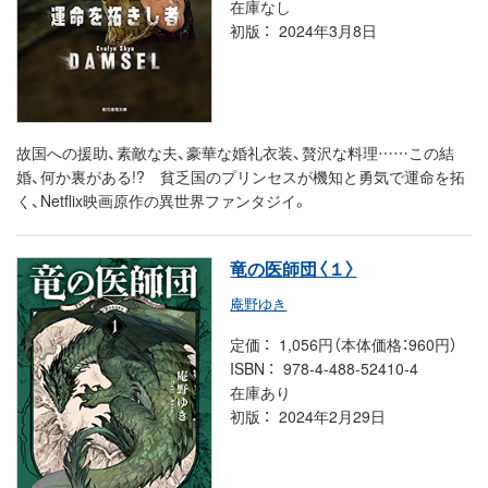
在庫なし
初版
2024年3月8日
故国への援助、素敵な夫、豪華な婚礼衣装、贅沢な料理……この結
婚、何か裏がある!? 貧乏国のプリンセスが機知と勇気で運命を拓
く、Netflix映画原作の異世界ファンタジイ。
竜の医師団〈１〉
庵野ゆき
定価
1,056円（本体価格：960円）
ISBN
978-4-488-52410-4
在庫あり
初版
2024年2月29日