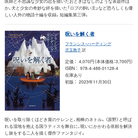
医師と不思議な少女の恋を描いたおとぎばなしのような表題作ほ
か、犬と少女の奇妙な絆を描いた「ロブの飼い主」など恐ろしくも優
しい人外の物語十編を収録。短編集第三弾。
呪いを解く者
フランシス・ハーディング
児玉敦子
訳
定価
4,070円（本体価格：3,700円）
ISBN
978-4-488-01128-4
在庫あり
初版
2023年11月30日
呪いを取り除くほどき屋のケレンと、相棒のネトル。〈原野〉と呼ば
れる湿地を抱える国ラティスを舞台に、呪いにかかわる依頼を解決
し旅をする二人を描く傑作ファンタジイ。