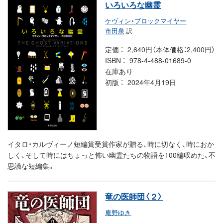
いろいろな幽霊
ケヴィン・ブロックマイヤー
市田泉
訳
定価
2,640円（本体価格：2,400円）
ISBN
978-4-488-01689-0
在庫あり
初版
2024年4月19日
イタロ・カルヴィーノ短編賞受賞作家が贈る、時に切なく、時におか
しく、そして時にはちょっと怖い幽霊たちの物語を100編収めた、不
思議な短編集。
竜の医師団〈２〉
庵野ゆき