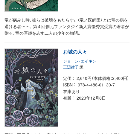
竜が病みし時、彼らは破壊をもたらす。〈竜ノ医師団〉とは竜の病を
退ける者……。第４回創元ファンタジイ新人賞優秀賞受賞の著者が
贈る、竜の医師を志す二人の少年の物語。
お城の人々
ジョーン・エイキン
三辺律子
訳
定価
2,640円（本体価格：2,400円）
ISBN
978-4-488-01130-7
在庫あり
初版
2023年12月8日