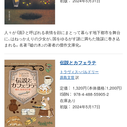
初版
2024年5月31日
人々が《面》と呼ばれる表情を顔にまとって暮らす地下都市を舞台
に、はねっかえりの少女が、国をゆるがす謎に満ちた陰謀に巻き込
まれる。名著『嘘の木』の著者の傑作文庫化。
伝説とカフェラテ
トラヴィス・バルドリー
原島文世
訳
定価
1,320円（本体価格：1,200円）
ISBN
978-4-488-55905-2
在庫あり
初版
2024年5月17日