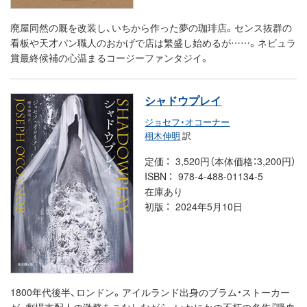
廃屋同然の厩を改装し、いちから作った夢の珈琲店。センス抜群の
看板や天才パン職人のおかげで店は繁盛し始めるが……。ネビュラ
賞最終候補の心温まるコージーファンタジイ。
シャドウプレイ
ジョセフ・オコーナー
栩木伸明
訳
定価
3,520円（本体価格：3,200円）
ISBN
978-4-488-01134-5
在庫あり
初版
2024年5月10日
1800年代後半、ロンドン。アイルランド出身のブラム・ストーカー
が、劇場支配人の激務をこなしながら、いかにかの不朽の名作『吸血