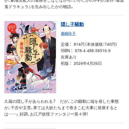
鬼ドラキュラ』を生み出したかの物語。
隠し子騒動
廣嶋玲子
定価
814円（本体価格：740円）
ISBN
978-4-488-56516-9
在庫あり
初版
2024年4月26日
久蔵の隠し子があらわれる？ だが、この騒動に端を発した事態
が、千吉や玉雪、果ては大妖たちまで巻きこむ大事に発展すると
は……。好調、お江戸妖怪ファンタジー第４弾！