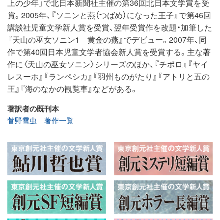
上の少年」で北日本新聞社主催の第36回北日本文学賞を受
賞。2005年、『ソニンと燕（つばめ）になった王子』で第46回
講談社児童文学新人賞を受賞、翌年受賞作を改題・加筆した
『天山の巫女ソニン1 黄金の燕』でデビュー。2007年、同
作で第40回日本児童文学者協会新人賞を受賞する。主な著
作に〈天山の巫女ソニン〉シリーズのほか、『チポロ』『ヤイ
レスーホ』『ランペシカ』『羽州ものがたり』『アトリと五の
王』『海のなかの観覧車』などがある。
著訳者の既刊本
菅野雪虫 著作一覧