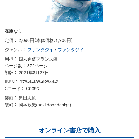
在庫なし
定価
2,090円（本体価格：1,900円）
ジャンル
ファンタジイ
>
ファンタジイ
判型
四六判仮フランス装
ページ数
372ページ
初版
2021年8月27日
ISBN
978-4-488-02844-2
Cコード
C0093
装画
遠田志帆
装幀
岡本歌織(next door design)
オンライン書店で購入