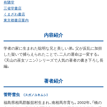
有隣堂
三省堂書店
くまざわ書店
東京都書店案内
内容紹介
学者の家に生まれた聡明な兄と美しい弟。父が反乱に加担
した疑いで捕らえられたことで、二人の運命は一変する。
〈天山の巫女ソニン〉シリーズで人気の著者の書き下ろし長
編。
著者紹介
菅野雪虫
（スガノユキムシ）
福島県相馬郡飯舘村生まれ、南相馬市育ち。2002年、「橋の