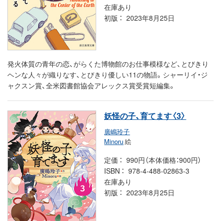
在庫あり
初版
2023年8月25日
発火体質の青年の恋、がらくた博物館のお仕事模様など、とびきり
ヘンな人々が織りなす、とびきり優しい11の物語。シャーリイ・ジ
ャクスン賞、全米図書館協会アレックス賞受賞短編集。
妖怪の子、育てます〈3〉
廣嶋玲子
Minoru
絵
定価
990円（本体価格：900円）
ISBN
978-4-488-02863-3
在庫あり
初版
2023年8月25日