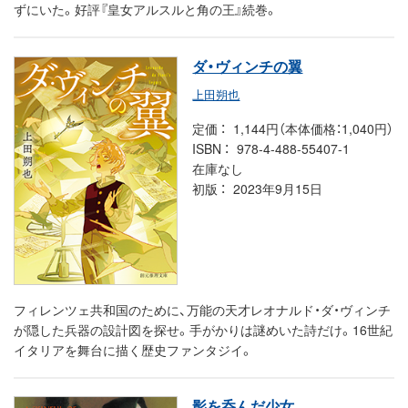
ずにいた。好評『皇女アルスルと角の王』続巻。
ダ・ヴィンチの翼
上田朔也
定価
1,144円（本体価格：1,040円）
ISBN
978-4-488-55407-1
在庫なし
初版
2023年9月15日
フィレンツェ共和国のために、万能の天才レオナルド・ダ・ヴィンチ
が隠した兵器の設計図を探せ。手がかりは謎めいた詩だけ。16世紀
イタリアを舞台に描く歴史ファンタジイ。
影を呑んだ少女