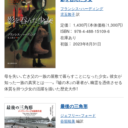
フランシス・ハーディング
児玉敦子
訳
定価
1,430円（本体価格：1,300円）
ISBN
978-4-488-15109-6
在庫あり
初版
2023年8月31日
母を失い、亡き父の一族の屋敷で暮らすことになった少女。彼女が
知った一族の真実とは……。『嘘の木』の著者が、幽霊を憑依させる
体質を持つ少女の活躍を描いた歴史大作！
最後の三角形
ジェフリー・フォード
谷垣暁美
編訳