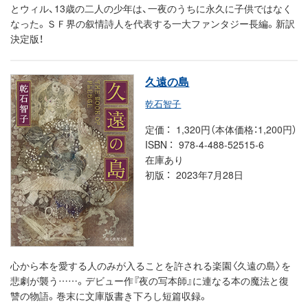
とウィル、13歳の二人の少年は、一夜のうちに永久に子供ではなく
なった。ＳＦ界の叙情詩人を代表する一大ファンタジー長編。新訳
決定版！
久遠の島
乾石智子
定価
1,320円（本体価格：1,200円）
ISBN
978-4-488-52515-6
在庫あり
初版
2023年7月28日
心から本を愛する人のみが入ることを許される楽園〈久遠の島〉を
悲劇が襲う……。デビュー作『夜の写本師』に連なる本の魔法と復
讐の物語。巻末に文庫版書き下ろし短篇収録。