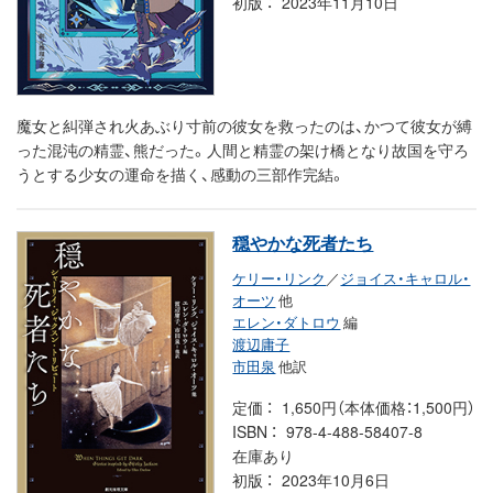
初版
2023年11月10日
魔女と糾弾され火あぶり寸前の彼女を救ったのは、かつて彼女が縛
った混沌の精霊、熊だった。人間と精霊の架け橋となり故国を守ろ
うとする少女の運命を描く、感動の三部作完結。
穏やかな死者たち
ケリー・リンク
／
ジョイス・キャロル・
オーツ
他
エレン・ダトロウ
編
渡辺庸子
市田泉
他訳
定価
1,650円（本体価格：1,500円）
ISBN
978-4-488-58407-8
在庫あり
初版
2023年10月6日