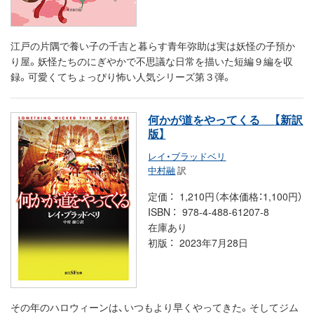
江戸の片隅で養い子の千吉と暮らす青年弥助は実は妖怪の子預か
り屋。妖怪たちのにぎやかで不思議な日常を描いた短編９編を収
録。可愛くてちょっぴり怖い人気シリーズ第３弾。
何かが道をやってくる
【新訳
版】
レイ・ブラッドベリ
中村融
訳
定価
1,210円（本体価格：1,100円）
ISBN
978-4-488-61207-8
在庫あり
初版
2023年7月28日
その年のハロウィーンは、いつもより早くやってきた。そしてジム