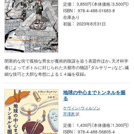
定価
3,850円（本体価格：3,500円）
ISBN
978-4-488-01683-8
在庫あり
初版
2023年8月31日
閉塞的な街で孤独な男女が魔術的陰謀を追う表題作ほか、天才科学
者によってボトルに封じられた大都市の物語「ダルサリー」など、繊
細な技巧と大胆な奇想による１４編を収録。
地球の中心までトンネルを掘
る
ケヴィン・ウィルソン
芹澤恵
訳
定価
1,430円（本体価格：1,300円）
ISBN
978-4-488-56805-4