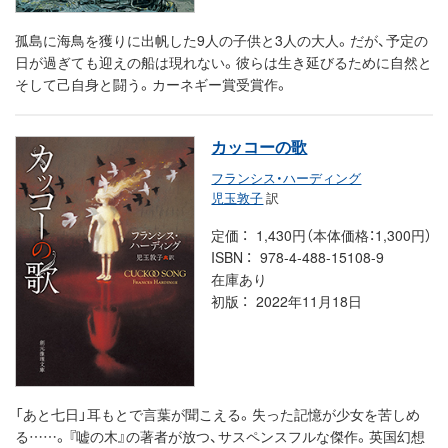
孤島に海鳥を獲りに出帆した9人の子供と3人の大人。だが、予定の
日が過ぎても迎えの船は現れない。彼らは生き延びるために自然と
そして己自身と闘う。カーネギー賞受賞作。
カッコーの歌
フランシス・ハーディング
児玉敦子
訳
定価
1,430円（本体価格：1,300円）
ISBN
978-4-488-15108-9
在庫あり
初版
2022年11月18日
「あと七日」耳もとで言葉が聞こえる。失った記憶が少女を苦しめ
る……。『嘘の木』の著者が放つ、サスペンスフルな傑作。英国幻想