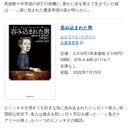
死後数十年帝国の存亡の危機に、密かに名を変えて生きていた彼
は……。謎に包まれた魔道帝国の姿が明らかに。
呑み込まれた男
エドワード・ケアリー
古屋美登里
訳
定価
2,310円（本体価格：2,100円）
ISBN
978-4-488-01114-7
在庫なし
初版
2022年7月15日
ピノッキオを捜すうち巨きな魚に呑み込まれたジュゼッペ老人。絶
望的な状況下、老人は過去を想い、日々手記を綴った……。鬼才ケ
アリーが描く、もう一つのピノッキオの物語。