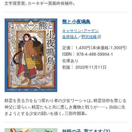
文学賞受賞、カーネギー賞最終候補作。
熊と小夜鳴鳥
キャサリン・アーデン
金原瑞人
／
野沢佳織
訳
定価
1,430円（本体価格：1,300円）
ISBN
978-4-488-59904-1
在庫あり
初版
2022年11月11日
精霊を見る力をもつ変わり者の少女ワーシャは、精霊信仰を禁じる
神父に逆らい、精霊たちと共に悪しき魔物と戦うが……。自由に生
きようとする少女の闘いを描く、三部作開幕。
妖怪の子、育てます〈2〉