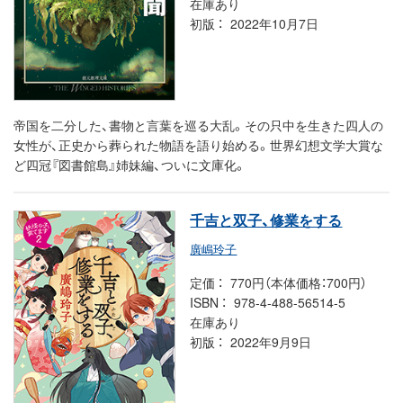
在庫あり
初版
2022年10月7日
帝国を二分した、書物と言葉を巡る大乱。その只中を生きた四人の
女性が、正史から葬られた物語を語り始める。世界幻想文学大賞な
ど四冠『図書館島』姉妹編、ついに文庫化。
千吉と双子、修業をする
廣嶋玲子
定価
770円（本体価格：700円）
ISBN
978-4-488-56514-5
在庫あり
初版
2022年9月9日