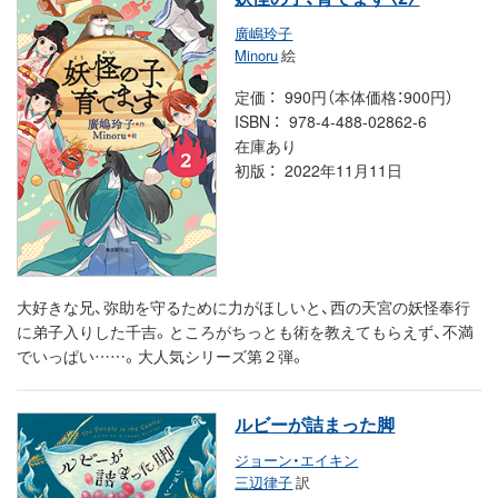
廣嶋玲子
Minoru
絵
定価
990円（本体価格：900円）
ISBN
978-4-488-02862-6
在庫あり
初版
2022年11月11日
大好きな兄、弥助を守るために力がほしいと、西の天宮の妖怪奉行
に弟子入りした千吉。ところがちっとも術を教えてもらえず、不満
でいっぱい……。大人気シリーズ第２弾。
ルビーが詰まった脚
ジョーン・エイキン
三辺律子
訳