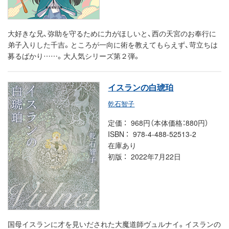
大好きな兄、弥助を守るために力がほしいと、西の天宮のお奉行に
弟子入りした千吉。ところが一向に術を教えてもらえず、苛立ちは
募るばかり……。大人気シリーズ第２弾。
イスランの白琥珀
乾石智子
定価
968円（本体価格：880円）
ISBN
978-4-488-52513-2
在庫あり
初版
2022年7月22日
国母イスランに才を見いだされた大魔道師ヴュルナイ。イスランの