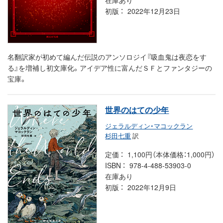
初版
2022年12月23日
名翻訳家が初めて編んだ伝説のアンソロジイ『吸血鬼は夜恋をす
る』を増補し初文庫化。アイデア性に富んだＳＦとファンタジーの
宝庫。
世界のはての少年
ジェラルディン・マコックラン
杉田七重
訳
定価
1,100円（本体価格：1,000円）
ISBN
978-4-488-53903-0
在庫あり
初版
2022年12月9日