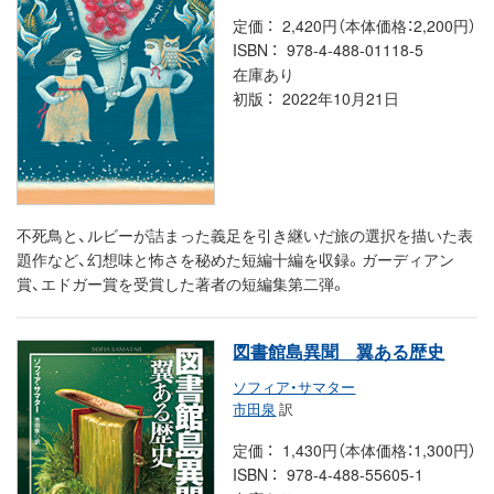
定価
2,420円（本体価格：2,200円）
ISBN
978-4-488-01118-5
在庫あり
初版
2022年10月21日
不死鳥と、ルビーが詰まった義足を引き継いだ旅の選択を描いた表
題作など、幻想味と怖さを秘めた短編十編を収録。ガーディアン
賞、エドガー賞を受賞した著者の短編集第二弾。
図書館島異聞 翼ある歴史
ソフィア・サマター
市田泉
訳
定価
1,430円（本体価格：1,300円）
ISBN
978-4-488-55605-1