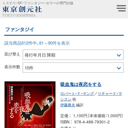
ミステリ・SF・ファンタジー・ホラーの専門出版
TOKYO SOGENSHA
ファンタジイ
該当商品612件中、81～90件を表示
並び替え
表示件数
吸血鬼は夜恋をする
ロバート・Ｆ・ヤング
／
リチャード・マ
シスン
他
伊藤典夫
編訳
定価
1,100円（本体価格：1,000円）
ISBN
978-4-488-79301-2
在庫あり