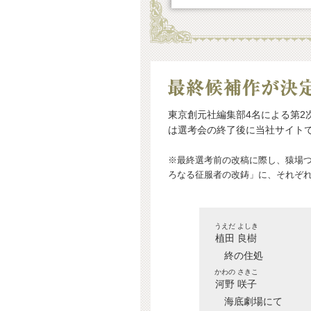
東京創元社編集部4名による第2
は選考会の終了後に当社サイト
※最終選考前の改稿に際し、猿場
ろなる征服者の改鋳」に、それぞ
うえだ よしき
植田 良樹
終の住処
かわの さきこ
河野 咲子
海底劇場にて