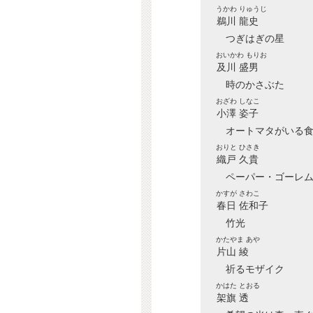
うかわ りゅうじ
鵜川 龍史
つぎはぎの星
おいかわ もりお
及川 盛男
時のかさぶた
おざわ しなこ
小澤 姿子
オートマタがいる
おりと ひさき
織戸 久貴
ペーパー・ゴーレ
かすが さわこ
春日 佐和子
竹光
かたやま あや
片山 綾
祈るモザイク
かはた とおる
架旗 透