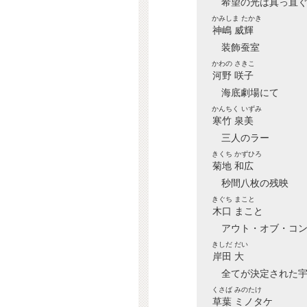
希望の光は真っ直
かみしま たかき
神嶋 威輝
装飾蚕室
かわの さきこ
河野 咲子
海底劇場にて
かんちく いずみ
寒竹 泉美
三人のラー
きくち かずひろ
菊地 和広
秒間八枚の残映
きぐち まこと
木口 まこと
アウト・オブ・コ
きしだ だい
岸田 大
全てが決定された
くさば みのたけ
草葉 ミノタケ