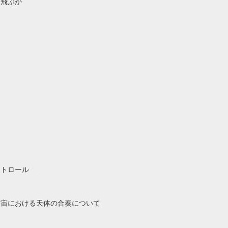
ぐ飛ぶか
ントロール
宇宙における天体の合奏について