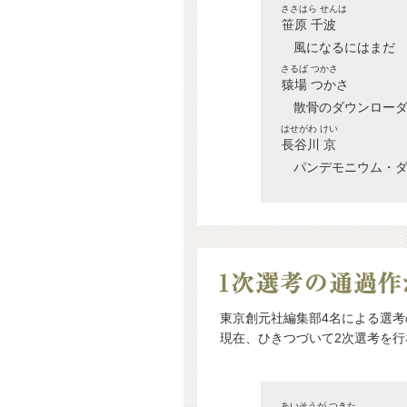
ささはら せんは
笹原 千波
風になるにはまだ
さるば つかさ
猿場 つかさ
散骨のダウンロー
はせがわ けい
長谷川 京
パンデモニウム・
東京創元社編集部4名による選考
現在、ひきつづいて2次選考を
あいそうが つきた