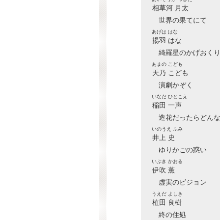
相草河 月太
世界の果てにて
あげは はな
揚羽 はな
綺羅星のかげおく
あまの こども
天乃 こども
演劇かぞく
いなだ ひとこえ
稲田 一声
造花だったらどん
いのうえ ふみ
井上 史
ゆりかごの惑い
いぶき かおる
伊吹 薫
虚実のビジョン
うえだ よしき
植田 良樹
終の住処