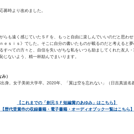
応募時より改めました。
がらも遠く感じていたＳＦを、もっと自由に楽しんでいいのだと思わせ
ｎｅｓｉｓ》でした。そこに自分の書いたものが載るのだと考えると夢
るすべての方々と、自信を失いがちな私をいつも励ましてくれた友人・
恥じないよう、精一杯励んでまいります。
なみ）
出身。女子美術大学卒。2020年、「翼は空を忘れない」（日吉真波名義）で
【これまでの「創元ＳＦ短編賞のあゆみ」はこちら】
【歴代受賞作の収録書籍・電子書籍・オーディオブック一覧はこちら