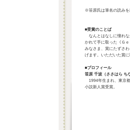
※笹原氏は筆名の読みを
■受賞のことば
なんとはなしに憧れな
かれて手に取った《Ｇｅ
みなさま、賞にたずさわ
げます。いただいた賞に
■プロフィール
笹原 千波（ささはら ち
1994年生まれ、東京都
小説新人賞受賞。