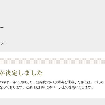
ダー
ダラー
の結果、第13回創元ＳＦ短編賞の第1次選考を通過した作品は、下記の6
行なっております。結果は近日中に本ページ上で発表いたします。