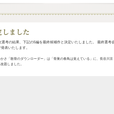
次選考の結果、下記の5編を最終候補作と決定いたしました。 最終選考
で発表いたします。
つかさ「散骨のダウンローダー」は「骨巣の春鳥は覚えている」に、長谷川京
れ改題しました。