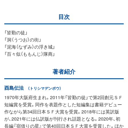
目次
「皆勤の徒」
「洞（うつお）の街」
「泥海（なずみ）の浮き城」
「百々似（ももんじ）隊商」
著者紹介
酉島伝法
（トリシマデンポウ）
1970年大阪府生まれ。2011年「皆勤の徒」で第2回創元ＳＦ
短編賞を受賞。同作を表題作とした短編集は書籍デビュー
作ながら第34回日本ＳＦ大賞を受賞。2018年には英訳版
が、2021年には仏訳版が刊行され話題となる。2020年、初
長編『宿借りの星』で第40回日本ＳＦ大賞を受賞した。ほか