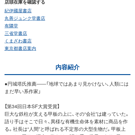
店頭在庫を確認する
紀伊國屋書店
丸善ジュンク堂書店
有隣堂
三省堂書店
くまざわ書店
東京都書店案内
内容紹介
●円城塔氏推薦――「地球ではあまり見かけない、人類には
まだ早い系作家」
【第34回日本SF大賞受賞】
巨大な鉄柱が支える甲板の上に、その“会社”は建っていた。
語り手はそこで日々、異様な有機生命体を素材に商品を作
る。社長は“人間”と呼ばれる不定形の大型生物だ。甲板上