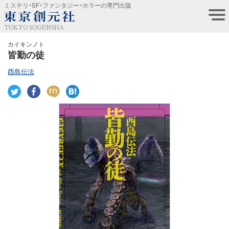
ミステリ・SF・ファンタジー・ホラーの専門出版
TOKYO SOGENSHA
カイキンノト
皆勤の徒
酉島伝法