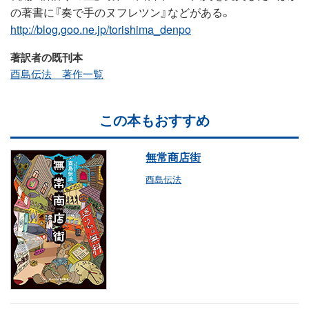
の著書に『奏で手のヌフレツン』などがある。
http://blog.goo.ne.jp/torishima_denpo
著訳者の既刊本
酉島伝法 著作一覧
この本もおすすめ
無常商店街
酉島伝法