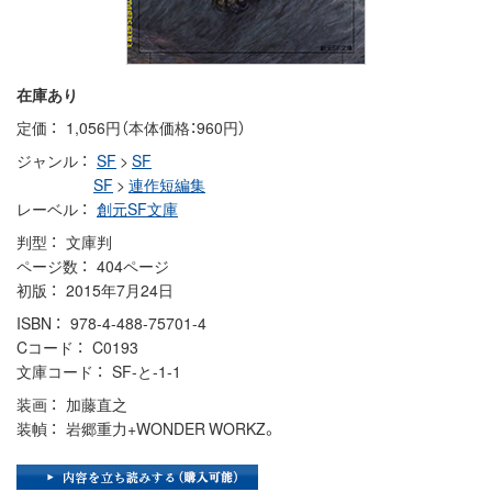
在庫あり
定価
1,056円（本体価格：960円）
ジャンル
SF
>
SF
SF
>
連作短編集
レーベル
創元SF文庫
判型
文庫判
ページ数
404ページ
初版
2015年7月24日
ISBN
978-4-488-75701-4
Cコード
C0193
文庫コード
SF-と-1-1
装画
加藤直之
装幀
岩郷重力+WONDER WORKZ。