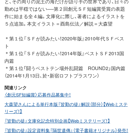
と、その周りの泥土の海だけが語り手の世界であり、日々の
勤めは平穏ではない──第２回創元ＳＦ短編賞受賞の表題
作に始まる全４編。文庫化に際し、著者によるイラストを
５点追加。本文イラスト＝酉島伝法／解説＝大森望
＊第１位『ＳＦが読みたい！2020年版』2010年代ＳＦベス
ト
＊第１位『ＳＦが読みたい！2014年版』ベストＳＦ2013国
内篇
＊第１位「闘うベストテン場外乱闘篇 ROUND2」国内篇
（2014年1月13日、於・新宿ロフトプラスワン）
関連リンク
〈創元SF短編賞〉応募作品募集中！
大森望さんによる単行本版『皆勤の徒』解説（部分）【Webミステ
リーズ！】
『皆勤の徒』文庫化記念特別企画【Webミステリーズ！】
『皆勤の徒』設定資料集『隔世遺傳』（電子書籍オリジナル）発売！