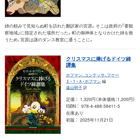
姉の頼みで見知らぬ町を訪れた翻訳家の宮原。そこは政府の「要観
察地域」に指定された場所だった。町の御神体となりかけた姉を救
うため、宮原は謎のダンス教室に通うことに。
クリスマスに捧げるドイツ綺
譚集
ホフマン、コンテッサ、フケー
Ｅ・Ｔ・Ａ・ホフマン
編
遠山明子
訳
定価
1,320円（本体価格：1,200円）
ISBN
978-4-488-58411-5
在庫あり
初版
2025年11月21日