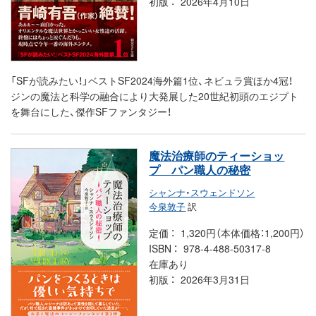
初版
2026年4月10日
「SFが読みたい！」ベストSF2024海外篇1位、ネビュラ賞ほか4冠！
ジンの魔法と科学の融合により大発展した20世紀初頭のエジプト
を舞台にした、傑作SFファンタジー！
魔法治療師のティーショッ
プ パン職人の秘密
シャンナ・スウェンドソン
今泉敦子
訳
定価
1,320円（本体価格：1,200円）
ISBN
978-4-488-50317-8
在庫あり
初版
2026年3月31日