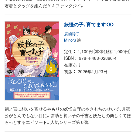
著者とタッグを組んだＹＡファンタジイ。
妖怪の子、育てます〈6〉
廣嶋玲子
Minoru
絵
定価
1,100円（本体価格：1,000円）
ISBN
978-4-488-02866-4
在庫あり
初版
2026年1月23日
朔ノ宮に想いを寄せるやもりの妖怪白守のやきもちのせいで、月夜
公がとんでもない目に。弥助と養い子の千吉と妖たちの楽しくてほ
ろっとするエピソード。人気シリーズ第６弾。