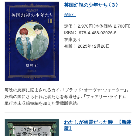
英国幻視の少年たち〈３〉
深沢仁
定価
2,970円（本体価格：2,700円）
ISBN
978-4-488-02926-5
在庫あり
初版
2025年12月26日
毎晩の悪夢に悩まされるカイ、「ブラッド・オーヴァ・ウォーター」。
妖精の国にさらわれた者たちを奪還せよ、「フェアリー・ライド」。
単行本未収録短編を加えた愛蔵版完結。
わたしが幽霊だった時
【新装
版】