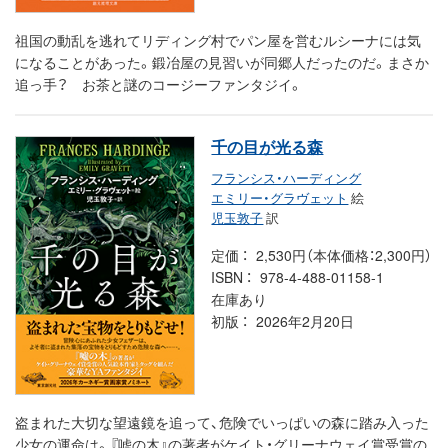
祖国の動乱を逃れてリディング村でパン屋を営むルシーナには気
になることがあった。鍛冶屋の見習いが同郷人だったのだ。まさか
追っ手？ お茶と謎のコージーファンタジイ。
千の目が光る森
フランシス・ハーディング
エミリー・グラヴェット
絵
児玉敦子
訳
定価
2,530円（本体価格：2,300円）
ISBN
978-4-488-01158-1
在庫あり
初版
2026年2月20日
盗まれた大切な望遠鏡を追って、危険でいっぱいの森に踏み入った
少女の運命は。『嘘の木』の著者がケイト・グリーナウェイ賞受賞の