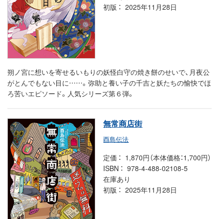
初版
2025年11月28日
朔ノ宮に想いを寄せるいもりの妖怪白守の焼き餅のせいで、月夜公
がとんでもない目に……。弥助と養い子の千吉と妖たちの愉快でほ
ろ苦いエピソード。人気シリーズ第６弾。
無常商店街
酉島伝法
定価
1,870円（本体価格：1,700円）
ISBN
978-4-488-02108-5
在庫あり
初版
2025年11月28日