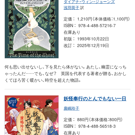
ダイアナ・ウィン・ジョーンズ
浅羽莢子
訳
定価
1,210円（本体価格：1,100円）
ISBN
978-4-488-57216-7
在庫あり
初版
1993年10月22日
改訂
2025年12月19日
何も思い出せないし、下を見たら体がない。あたし、幽霊になっち
ゃったんだ……でも、なぜ？ 英国を代表する著者が贈る、おかし
くてほろ苦く暖かい、時空を超えた物語。
妖怪奉行のとんでもない一日
廣嶋玲子
定価
880円（本体価格：800円）
ISBN
978-4-488-56518-3
在庫あり