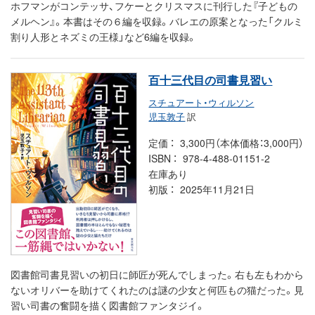
ホフマンがコンテッサ、フケーとクリスマスに刊行した『子どもの
メルヘン』。本書はその６編を収録。バレエの原案となった「クルミ
割り人形とネズミの王様」など6編を収録。
百十三代目の司書見習い
スチュアート・ウィルソン
児玉敦子
訳
定価
3,300円（本体価格：3,000円）
ISBN
978-4-488-01151-2
在庫あり
初版
2025年11月21日
図書館司書見習いの初日に師匠が死んでしまった。右も左もわから
ないオリバーを助けてくれたのは謎の少女と何匹もの猫だった。見
習い司書の奮闘を描く図書館ファンタジイ。